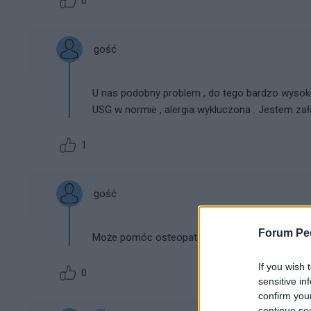
0
gość
U nas podobny problem , do tego bardzo wysokie 
USG w normie , alergia wykluczona . Jestem z
1
gość
Forum Ped
Może pomóc osteopata , mogą to być spięcia 
If you wish 
0
sensitive in
confirm you
continue se