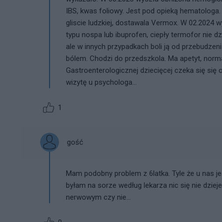
IBS, kwas foliowy. Jest pod opieką hematologa. 
gliscie ludzkiej, dostawala Vermox. W 02.2024 
typu nospa lub ibuprofen, ciepły termofor nie dzi
ale w innych przypadkach boli ją od przebudzen
bólem. Chodzi do przedszkola. Ma apetyt, norm
Gastroenterologicznej dziecięcej czeka się się
wizytę u psychologa...
1
gość
Mam podobny problem z 6latka. Tyle że u nas je
byłam na sorze według lekarza nic się nie dziej
nerwowym czy nie…