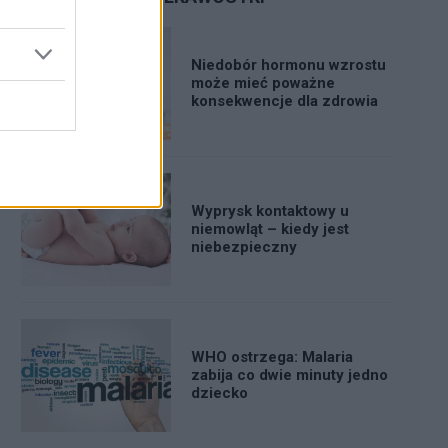
Niedobór hormonu wzrostu
może mieć poważne
konsekwencje dla zdrowia
Wyprysk kontaktowy u
niemowląt – kiedy jest
niebezpieczny
WHO ostrzega: Malaria
zabija co dwie minuty jedno
dziecko