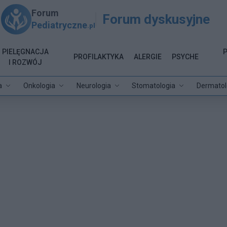
Forum
Forum dyskusyjne
Pediatryczne
.pl
PIELĘGNACJA
PROFILAKTYKA
ALERGIE
PSYCHE
I ROZWÓJ
a
Onkologia
Neurologia
Stomatologia
Dermatol