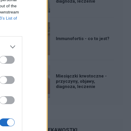
diagnoza, leczenie
out of the
 downstream
B’s List of
Immunofortis - co to jest?
Miesiączki krwotoczne -
przyczyny, objawy,
diagnoza, leczenie
CIEKAWOSTKI