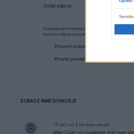
Opted 
Dodaj zdjęcie:
Sensiti
Dopuszczalne formaty pliku graficznego: jpg, jpeg ,
Rozmiar zdjęcia nie powinien przekraczać 0.6MB.
Wyświetl podpis
Wysyłaj powiadomienia o odpowiedzi
ZOBACZ INNE DYSKUSJE
15 lat i od 4 lat mam owsiki
Mam 15 lat i od conajmniej 4 lat mam na