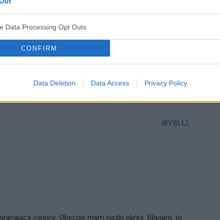
Out
ve Data Processing Opt Outs
WYBIERZ PLIK
 png.
CONFIRM
Data Deletion
Data Access
Privacy Policy
WYŚLIJ
wracającą owsice. Obecnie mam cieżki okres. Błagam, to