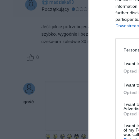
madziaka93
information 
Początkujący
further disc
participants
Downstream 
Jeśli pilnie potrzebujesz e-recepty na lek, czy 
szybko, wygodnie i bez konieczności wychodzen
czekałam zaledwie 30 minut, co więcej bez pro
Persona
0
I want t
Opted 
I want t
Opted 
gość
I want 
Advertis
Opted 
I want t
of my P
was col