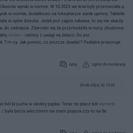
Obecnie wyniki w normie. W 10.2023 we krwi były przeciwciała p.
wynik w normie, dodatkowo na toksykaryze wynik ujemny. Tabletki
ała w opinii dziecka. Jeżeli jest zajęta zabawa, to się nie skarży,
ia, do zaśnięcia. Zdarzało się że przychodziła w nocy, zbudzona
alny
stolec
- ciemny z uwagi na żelazo. Do por.
 ok 7 m-cy. Jak pomóc, co jeszcze zbadać? Pediatra proponuje
cytuj
zgłoś do moderacji
20-06-2024, 02:15:32
st ból brzucha w okolicy pępka. Teraz np płacz ból
wymioty
e :/ była burza wieczorem nie mam pojęcia czy to na tle