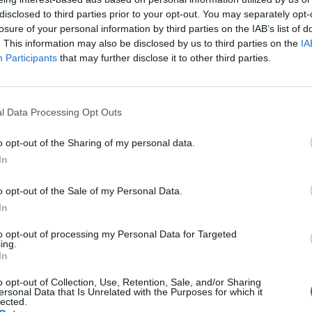
08-11-2025, 22:07:27
disclosed to third parties prior to your opt-out. You may separately opt-
losure of your personal information by third parties on the IAB’s list of
. This information may also be disclosed by us to third parties on the
IA
Participants
that may further disclose it to other third parties.
też porady lekarskiej to mogę polecić Ci platformę ReceptaX -
ia z domu. Ostatnio na kontakt z lekarzem rodzinnym
blemu wypisał nam antybiotyk.
l Data Processing Opt Outs
cytuj
zgłoś do moderacji
o opt-out of the Sharing of my personal data.
In
o opt-out of the Sale of my Personal Data.
In
to opt-out of processing my Personal Data for Targeted
ing.
In
o opt-out of Collection, Use, Retention, Sale, and/or Sharing
ersonal Data that Is Unrelated with the Purposes for which it
lected.