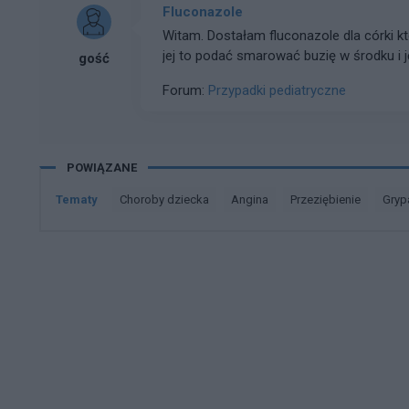
Fluconazole
Witam. Dostałam fluconazole dla córki kt
jej to podać smarować buzię w środku i 
gość
Forum:
Przypadki pediatryczne
POWIĄZANE
Tematy
choroby dziecka
angina
przeziębienie
gryp