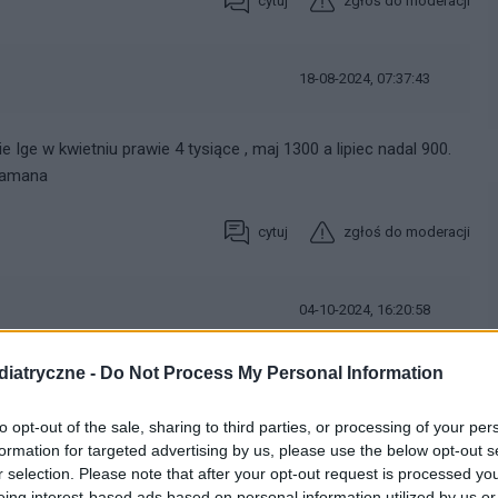
cytuj
zgłoś do moderacji
18-08-2024, 07:37:43
Ige w kwietniu prawie 4 tysiące , maj 1300 a lipiec nadal 900.
ałamana
cytuj
zgłoś do moderacji
04-10-2024, 16:20:58
iatryczne -
Do Not Process My Personal Information
trzewne
to opt-out of the sale, sharing to third parties, or processing of your per
cytuj
zgłoś do moderacji
formation for targeted advertising by us, please use the below opt-out s
r selection. Please note that after your opt-out request is processed y
eing interest-based ads based on personal information utilized by us or