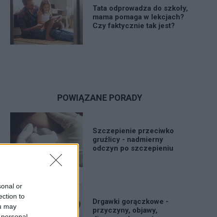
Tata odprowadza do szkoły,
mama pomaga w lekcjach?
Czy faktycznie tak jest?
POWIĄZANE PORADY
Szczepienie przeciwko
gruźlicy - nadmierny
odczyn po szczepieniu
sonal or
ection to
Drgawki gorączkowe -
ou may
przyczyny, objawy,
 personal