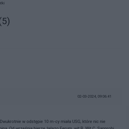
tki
(5)
02-03-2024, 09:06:41
 Dwukrotnie w odstępie 10 m-cy miała USG, które nic nie
a. Od września bierze żelazo Ferum, wit B, Wit C, Sanprobi