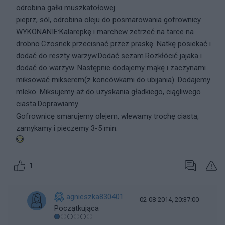
odrobina gałki muszkatołowej
pieprz, sól, odrobina oleju do posmarowania gofrownicy
WYKONANIE:Kalarepkę i marchew zetrzeć na tarce na
drobno.Czosnek przecisnać przez praskę. Natkę posiekać i
dodać do reszty warzyw.Dodać sezam.Rozkłócić jajaka i
dodać do warzyw. Następnie dodajemy mąkę i zaczynami
miksować mikserem(z koncówkami do ubijania). Dodajemy
mleko. Miksujemy aż do uzyskania gładkiego, ciągliwego
ciasta.Doprawiamy.
Gofrownicę smarujemy olejem, wlewamy trochę ciasta,
zamykamy i pieczemy 3-5 min.
1
agnieszka830401
02-08-2014, 20:37:00
Początkująca