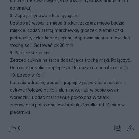
sosem truskawkowym (zmiksować tryskawki dodać miód
do smaku)
8. Zupa jarzynowa z kaszą jaglana.
Ugotować wywar z mięsa (np.kurczaka)az mięso będzie
miękkie. dodać startą marchewkę, groszek, ziemniaczki,
pietruszkę, seler, kaszę jaglaną, doprawic pieprzem ew. dać
trochę soli. Gotować ok.30 min.
9. Placuszki z cukini
Zetrzeć cukinie na tarce dodać jajka trochę mąki. Połączyć.
Odrobine posolic i popieprzyć. Usmażyc na odrobinie oleju
10. Łosoś w folii
Łososia odrobinę posolić, popieprzyć, pokropić sokiem z
cytryny. Polożyć na folii aluminowej lub w papierowym
woreczku. Dodać marchewkę pokrojoną w talarki,
ziemniaczki pokrojone, ew. brokuła/fasolke itd. Zapiec w
piekarniku
0