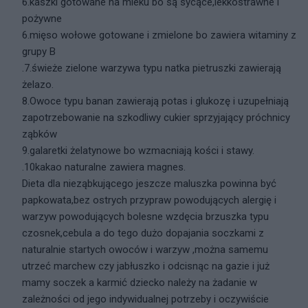
6.kaszki gotowane na mleku bo są sycące,lekkostrawne i
pożywne
6.mięso wołowe gotowane i zmielone bo zawiera witaminy z
grupy B
.7.świeże zielone warzywa typu natka pietruszki zawierają
żelazo.
8.Owoce typu banan zawierają potas i glukozę i uzupełniają
zapotrzebowanie na szkodliwy cukier sprzyjający próchnicy
ząbków
9.galaretki żelatynowe bo wzmacniają kości i stawy.
.10kakao naturalne zawiera magnes.
Dieta dla nieząbkującego jeszcze maluszka powinna być
papkowata,bez ostrych przypraw powodujących alergię i
warzyw powodujących bolesne wzdęcia brzuszka typu
czosnek,cebula a do tego dużo dopajania soczkami z
naturalnie startych owoców i warzyw ,można samemu
utrzeć marchew czy jabłuszko i odcisnąc na gazie i już
mamy soczek a karmić dziecko należy na żadanie w
zależności od jego indywidualnej potrzeby i oczywiście