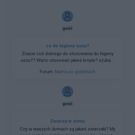
gość
co do higieny uszu?
Znacie coś dobrego do stosowania do higieny
uszu?? Warto stosować jakieś krople? szukam
czegoś co można by używać u 3 latka,
Forum:
Mama po godzinach
znalazłam vaxol w aptece online zna ktoś?
gość
Zwierzę w domu
Czy w waszych domach są jakieś zwierzaki? My