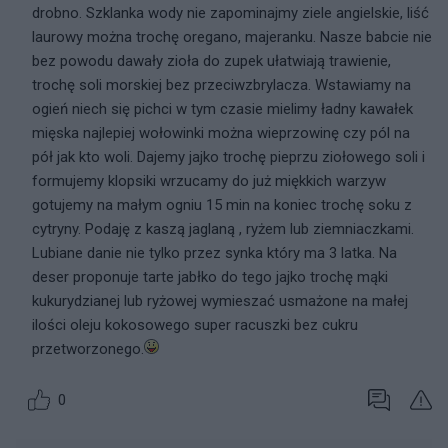
drobno. Szklanka wody nie zapominajmy ziele angielskie, liść
laurowy można trochę oregano, majeranku. Nasze babcie nie
bez powodu dawały zioła do zupek ułatwiają trawienie,
trochę soli morskiej bez przeciwzbrylacza. Wstawiamy na
ogień niech się pichci w tym czasie mielimy ładny kawałek
mięska najlepiej wołowinki można wieprzowinę czy pól na
pół jak kto woli. Dajemy jajko trochę pieprzu ziołowego soli i
formujemy klopsiki wrzucamy do już miękkich warzyw
gotujemy na małym ogniu 15 min na koniec trochę soku z
cytryny. Podaję z kaszą jaglaną , ryżem lub ziemniaczkami.
Lubiane danie nie tylko przez synka który ma 3 latka. Na
deser proponuje tarte jabłko do tego jajko trochę mąki
kukurydzianej lub ryżowej wymieszać usmażone na małej
ilości oleju kokosowego super racuszki bez cukru
przetworzonego.
0