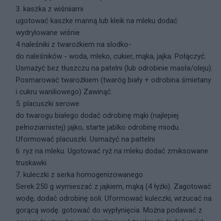
3. kaszka z wiśniiami
ugotować kaszke manną lub kleik na mleku dodać
wydrylowane wiśnie
4 naleśniki z twarożkiem na slodko-
do naleśników - woda, mleko, cukier, mąka, jajka. Połączyć.
Usmażyć bez tłuszczu na patelni (lub odrobinie masła/oleju).
Posmarować twarożkiem (twaróg biały + odrobina śmietany
i cukru waniliowego) Zawinąć.
5. placuszki serowe
do twarogu białego dodać odrobinę mąki (najlepiej
pełnoziarnistej) jajko, starte jablko odrobinę miodu.
Uformować placuszki. Usmażyć na pattelni
6. ryz na mleku. Ugotować ryż na mleku dodać zmiksowane
truskawki
7. kuleczki z serka homogenizowanego
Serek 250 g wymieszać z jajkiem, mąką (4 łyżki). Zagotować
wodę, dodać odrobinę soli. Uformować kuleczki, wrzucać na
gorącą wodę. gotować do wypłynięcia. Można podawać z