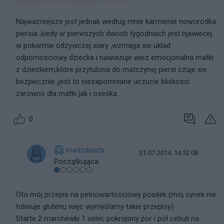
Najwazniejsze jest jednak według mnie karmienie noworodka
piersia ,kiedy w pierwszych dwoch tygodniach jest njawiecej
w pokarmie odzywczej siary ,wzmaga sie uklad
odpornosciowy dziecka i nawiazuje wiez emocjonalna matki
z dzieckiem,ktore przytulona do matczynej piersi czuje sie
bezpiecznie ,jest to niezapomniane uczucie bliskosci
zarowno dla matki jak i oseska.
0
madzaiasta
31-07-2014, 14:52:08
Początkująca
Oto mój przepis na pełnowartościowy posiłek (mój synek nie
toleruje glutenu więc wymyślamy takie przepisy).
Starte 2 marchewki 1 seler, pokrojony por i pół cebuli na