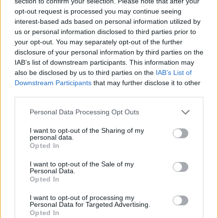
section to confirm your selection. Please note that after your
przyprawy uniwersalne, dziś (jako świadoma
mama
)
opt-out request is processed you may continue seeing
pozostaję przy tych naturalnych. A oto przepis:
interest-based ads based on personal information utilized by
Kotleciki z kaszy i warzyw
us or personal information disclosed to third parties prior to
2 szkl kaszy jęczmiennej
your opt-out. You may separately opt-out of the further
2 marchewki
disclosure of your personal information by third parties on the
IAB’s list of downstream participants. This information may
kawałek selera
also be disclosed by us to third parties on the
IAB’s List of
pietruszka (korzeń i natka)
Downstream Participants
that may further disclose it to other
2 ziemniaki
third parties.
2 cebule
2 jajka
Personal Data Processing Opt Outs
bułka tarta
I want to opt-out of the Sharing of my
olej do smażenia
personal data.
przyprawy: pieprz, sól, 2 łyżki majeranku
Opted In
Kaszę gotujemy na sypko. Cebulę kroimy w kostkę i dusimy.
I want to opt-out of the Sale of my
Warzywa gotujemy, obieramy, mielimy lub przeciskamy przez
Personal Data.
Opted In
praskę. Wszystkie składniki łączymy ze sobą, dodajemy
posiekaną natkę pietruszki, majeranek, doprawiamy do
I want to opt-out of processing my
smaku solą i pieprzem. Dodajemy jajka, mieszamy,
Personal Data for Targeted Advertising.
Opted In
formujemy małe kotleciki, obtaczamy w bułce tartej i