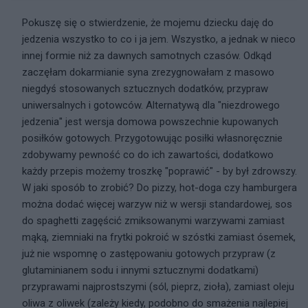
Pokuszę się o stwierdzenie, że mojemu dziecku daję do
jedzenia wszystko to co i ja jem. Wszystko, a jednak w nieco
innej formie niż za dawnych samotnych czasów. Odkąd
zaczęłam dokarmianie syna zrezygnowałam z masowo
niegdyś stosowanych sztucznych dodatków, przypraw
uniwersalnych i gotowców. Alternatywą dla "niezdrowego
jedzenia" jest wersja domowa powszechnie kupowanych
posiłków gotowych. Przygotowując posiłki własnoręcznie
zdobywamy pewność co do ich zawartości, dodatkowo
każdy przepis możemy troszkę "poprawić" - by był zdrowszy.
W jaki sposób to zrobić? Do pizzy, hot-doga czy hamburgera
można dodać więcej warzyw niż w wersji standardowej, sos
do spaghetti zagęścić zmiksowanymi warzywami zamiast
mąką, ziemniaki na frytki pokroić w szóstki zamiast ósemek,
już nie wspomnę o zastępowaniu gotowych przypraw (z
glutaminianem sodu i innymi sztucznymi dodatkami)
przyprawami najprostszymi (sól, pieprz, zioła), zamiast oleju
oliwa z oliwek (zależy kiedy, podobno do smażenia najlepiej