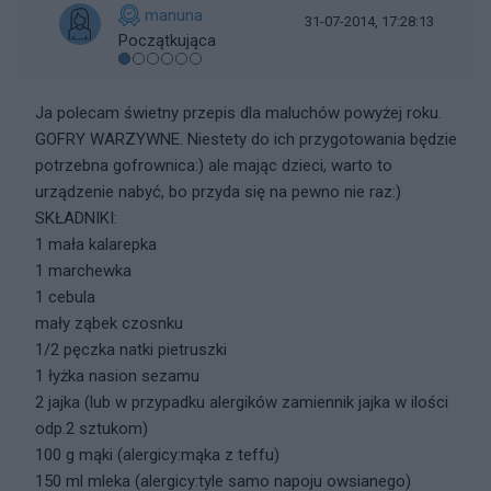
manuna
31-07-2014, 17:28:13
Początkująca
Ja polecam świetny przepis dla maluchów powyżej roku.
GOFRY WARZYWNE. Niestety do ich przygotowania będzie
potrzebna gofrownica:) ale mając dzieci, warto to
urządzenie nabyć, bo przyda się na pewno nie raz:)
SKŁADNIKI:
1 mała kalarepka
1 marchewka
1 cebula
mały ząbek czosnku
1/2 pęczka natki pietruszki
1 łyżka nasion sezamu
2 jajka (lub w przypadku alergików zamiennik jajka w ilości
odp.2 sztukom)
100 g mąki (alergicy:mąka z teffu)
150 ml mleka (alergicy:tyle samo napoju owsianego)