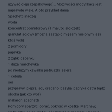
używać oleju rzepakowego)... Możliwości modyfikacji jest
naprawdę wiele. A oto przykład dania:
Spaghetti inaczej
woda
koncentrat pomidorowy (1 malutki słoiczek)
granulat sojowy (można zastąpić mięsem mielonym jeśli
ktoś woli)
2 pomidory
papryka
2 ząbki czosnku
1 duża marchewka
po niedużym kawałku pietruszki, selera
1 cebula
ser
przyprawy: pieprz, sól, oregano, bazylia, papryka ostra bądź
słodka (jak kto woli)
makaron spaghetti
Pomidory sparzyć, obrać, pokroić w kostkę. Marchew,