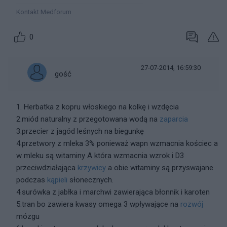
Kontakt Medforum
0
27-07-2014, 16:59:30
gość
1. Herbatka z kopru włoskiego na kolkę i wzdęcia
2.miód naturalny z przegotowana wodą na
zaparcia
3.przecier z jagód leśnych na biegunkę
4.przetwory z mleka 3% ponieważ wapn wzmacnia kościec a
w mleku są witaminy A która wzmacnia wzrok i D3
przeciwdziałająca
krzywicy
a obie witaminy są przyswajane
podczas
kąpieli
słonecznych.
4.surówka z jabłka i marchwi zawierająca błonnik i karoten
5.tran bo zawiera kwasy omega 3 wpływające na
rozwój
mózgu