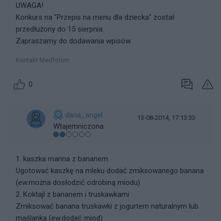
UWAGA!
Konkurs na "Przepis na menu dla dziecka" został
przedłużony do 15 sierpnia.
Zapraszamy do dodawania wpisów.
Kontakt Medforum
0
daria_angel
13-08-2014, 17:13:33
Wtajemniczona
1. kaszka manna z bananem
Ugotować kaszkę na mleku dodać zmiksowanego banana
(ew.można dosłodzić odrobiną miodu)
2. Koktajl z bananem i truskawkami
Zmiksować banana truskawki z jogurtem naturalnym lub
maślanką (ew.dodać miod)