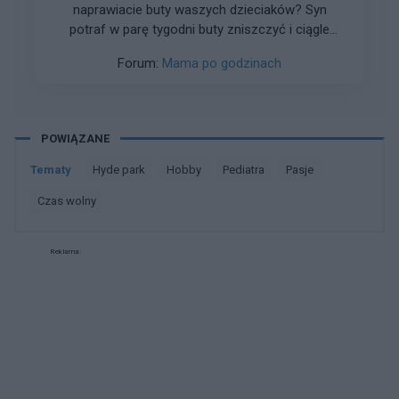
naprawiacie buty waszych dzieciaków? Syn
potraf w parę tygodni buty zniszczyć i ciągle
problem z odklejaniem się nosków
Forum:
Mama po godzinach
POWIĄZANE
Tematy
hyde park
hobby
pediatra
pasje
czas wolny
Reklama: