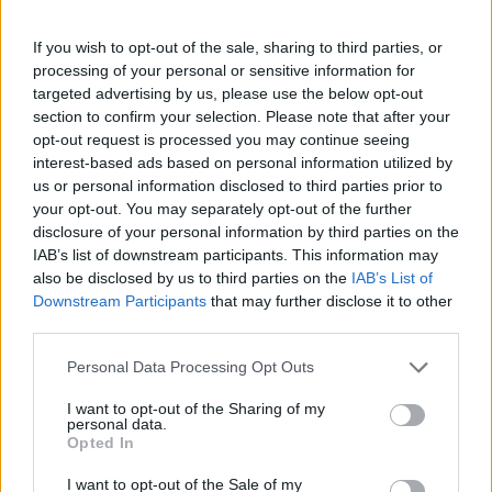
nawet przy leczeniu zwykłego kataru? Nie mam
Forum:
Pediatria - grupa dla rodziny i pacjenta
If you wish to opt-out of the sale, sharing to third parties, or
na razie inhalatora i zastanawiam się czy warto
processing of your personal or sensitive information for
kupić.
targeted advertising by us, please use the below opt-out
section to confirm your selection. Please note that after your
opt-out request is processed you may continue seeing
gość
interest-based ads based on personal information utilized by
us or personal information disclosed to third parties prior to
your opt-out. You may separately opt-out of the further
Ob 74
disclosure of your personal information by third parties on the
Witam , mój synek 3 lata dziś odebrałam wyniki
IAB’s list of downstream participants. This information may
on 74 szok , nie wiem skąd taka liczba strasznie
also be disclosed by us to third parties on the
IAB’s List of
się boje . Dziecko ogólnie nie gorączkuje , słabiej
Downstream Participants
that may further disclose it to other
Forum:
Przypadki pediatryczne
je ale je , piję normalnie ... W nocy mi się
third parties.
wybudza jest płacz i strasznie kopie nogami ...
Personal Data Processing Opt Outs
Crp też wyszło ale nie aż taki . Wyszło dwa .
Bardziej się boje o te Ob że aż takie wysokie ,
I want to opt-out of the Sharing of my
POWIĄZANE
syn po grupie powikłania zapalenie mięśni, ale
personal data.
Opted In
nie uszkodzone zrobiono badania . Po prostu
Tematy
specjalista
pediatra
lekarz pediatra
nie chodził kilka dni bo go musiało boleć . Teraz
I want to opt-out of the Sale of my
leczenie pediatryczne
chodzi biega ... Czy te OB może być po zapaleniu