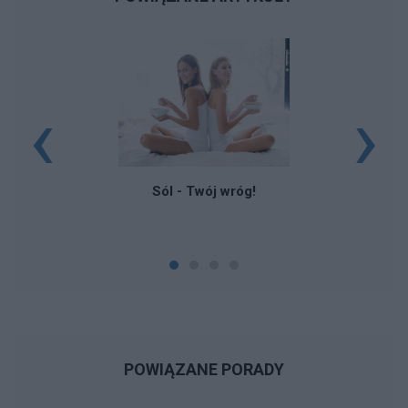
‹
›
Sól - Twój wróg!
POWIĄZANE PORADY