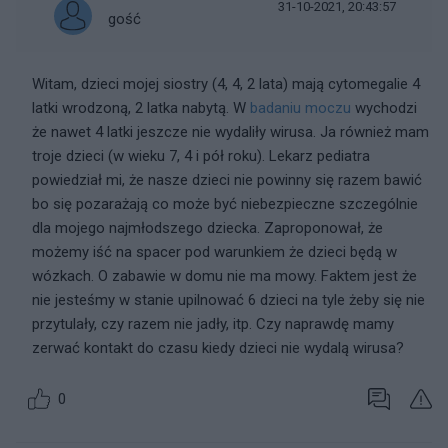
31-10-2021, 20:43:57
gość
Witam, dzieci mojej siostry (4, 4, 2 lata) mają cytomegalie 4
latki wrodzoną, 2 latka nabytą. W
badaniu moczu
wychodzi
że nawet 4 latki jeszcze nie wydaliły wirusa. Ja również mam
troje dzieci (w wieku 7, 4 i pół roku). Lekarz pediatra
powiedział mi, że nasze dzieci nie powinny się razem bawić
bo się pozarażają co może być niebezpieczne szczególnie
dla mojego najmłodszego dziecka. Zaproponował, że
możemy iść na spacer pod warunkiem że dzieci będą w
wózkach. O zabawie w domu nie ma mowy. Faktem jest że
nie jesteśmy w stanie upilnować 6 dzieci na tyle żeby się nie
przytulały, czy razem nie jadły, itp. Czy naprawdę mamy
zerwać kontakt do czasu kiedy dzieci nie wydalą wirusa?
0