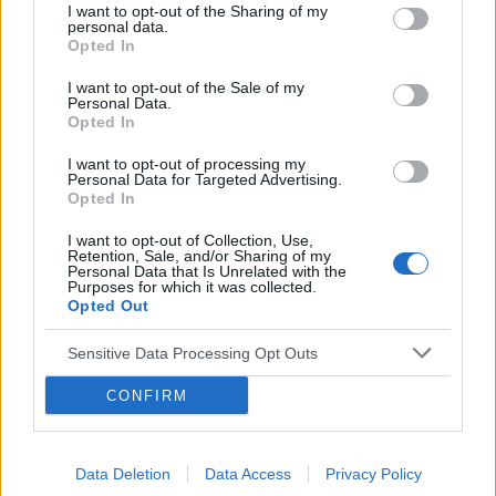
Forum:
Pediatria - grupa dla rodziny i pacjenta
dojrzewać piersi jej nie rosną.Jedna miers ma
I want to opt-out of the Sharing of my
personal data.
zupełnie płaska a w drugiej widoczne jest to
Opted In
zgrubienie. Chciałam się poradzić bo trochę
mnie to niepokoi. Możliwe że właśnie zaczynają
I want to opt-out of the Sale of my
POWIĄZANE
Personal Data.
jej rosnąć piersi. Ale Myślę żeby udać się do
Opted In
pediatry. Będę wdzięczna że wszelkie
Tematy
profilaktyka
szczepienie
odpowiedzi. Pozdrawiam
I want to opt-out of processing my
kalendarz szczepień
inhalacje
Personal Data for Targeted Advertising.
Opted In
I want to opt-out of Collection, Use,
Reklama:
Retention, Sale, and/or Sharing of my
Personal Data that Is Unrelated with the
Purposes for which it was collected.
Opted Out
Sensitive Data Processing Opt Outs
CONFIRM
Data Deletion
Data Access
Privacy Policy