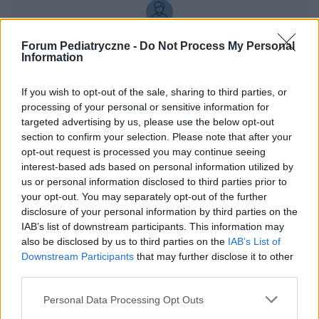
przestrzeń plynowa 6.28 na 5.12 .czy mam się
czymś martwic
gość
Forum Pediatryczne -
Do Not Process My Personal
Information
Ból głowy po summaded
If you wish to opt-out of the sale, sharing to third parties, or
Moja córka 5 lat, po 3-ech dawkach summaded
processing of your personal or sensitive information for
po 5 ml na dzień, w czwartym dniu - okropny ból
targeted advertising by us, please use the below opt-out
głowy, rano i wieczór. Ból głowy przy którym
section to confirm your selection. Please note that after your
Forum:
Pediatria - grupa dla rodziny i pacjenta
dziecko jest blade i bardzo słabe - nigdy takiej
opt-out request is processed you may continue seeing
sytuacji nie mieliśmy. Paracetamol nie pomoga,
interest-based ads based on personal information utilized by
bo tylko 2 godziny jest dobrze, potem znów ból
us or personal information disclosed to third parties prior to
powraca.
your opt-out. You may separately opt-out of the further
disclosure of your personal information by third parties on the
gość
IAB’s list of downstream participants. This information may
also be disclosed by us to third parties on the
IAB’s List of
Downstream Participants
that may further disclose it to other
Zgrubienie na piersi u 12 latki
third parties.
Witam, u mojej 12 letniej Córki zauważyłam na
lewej piersi zgrubienie, Córka mówi że przy
Personal Data Processing Opt Outs
dotyku ją boli. Dodam że jeszcze nie zaczęła