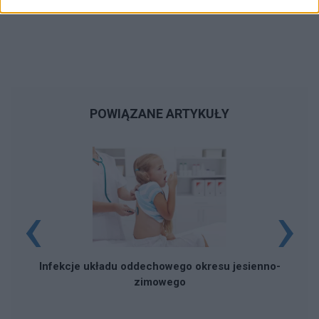
POWIĄZANE ARTYKUŁY
‹
›
Infekcje układu oddechowego okresu jesienno-
zimowego