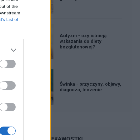
out of the
 downstream
B’s List of
Autyzm - czy istnieją
wskazania do diety
bezglutenowej?
Świnka - przyczyny, objawy,
diagnoza, leczenie
CIEKAWOSTKI