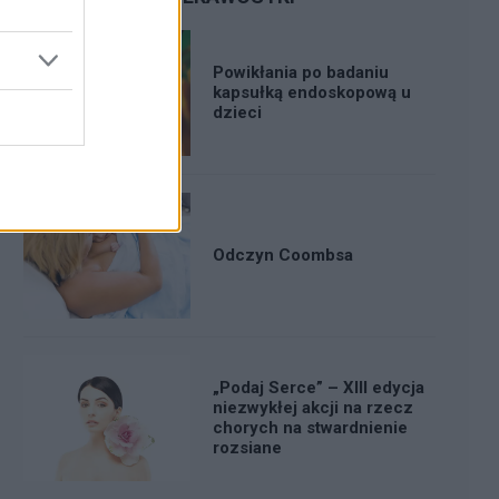
Powikłania po badaniu
kapsułką endoskopową u
dzieci
Odczyn Coombsa
„Podaj Serce” – XIII edycja
niezwykłej akcji na rzecz
chorych na stwardnienie
rozsiane