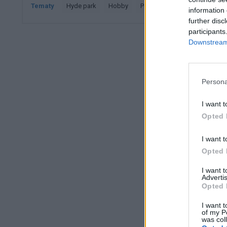
Tematy
hyde park
hobby
pediatra
pasje
czas w
information 
further disc
participants
Downstream 
Persona
I want t
Opted 
I want t
Opted 
I want 
Advertis
Opted 
I want t
of my P
was col