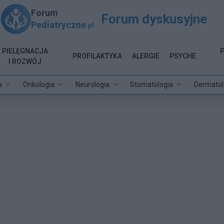
Forum
Forum dyskusyjne
Pediatryczne
.pl
PIELĘGNACJA
PROFILAKTYKA
ALERGIE
PSYCHE
I ROZWÓJ
a
Onkologia
Neurologia
Stomatologia
Dermatol