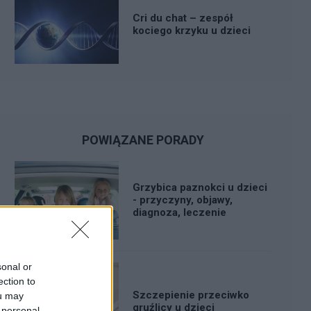
Cri du chat – zespół
kociego krzyku u dzieci
POWIĄZANE PORADY
Grzybica paznokci u dzieci
- przyczyny, objawy,
diagnoza, leczenie
sonal or
ection to
Szczepienie przeciwko
ou may
gruźlicy u dzieci
 personal