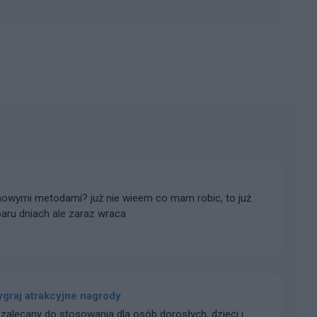
owymi metodami? już nie wieem co mam robic, to już
paru dniach ale zaraz wraca
ygraj atrakcyjne nagrody
 zalecany do stosowania dla osób dorosłych, dzieci i