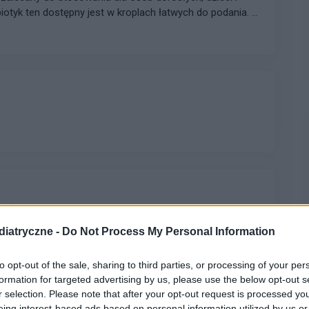
iotyk ten dostępny jest w kroplach łatwych do podania. 4
pełnienie codziennej diety, a także wspomagająco
fekcji pokarmowych oraz antybiotykoterapii. Weź udział
dz na kilka pytań i otrzymaj zestaw nagród! Weź udział w
oś dla mamy, wydaje dużo na leki, apteki online odpadają
iatryczne -
Do Not Process My Personal Information
to opt-out of the sale, sharing to third parties, or processing of your per
formation for targeted advertising by us, please use the below opt-out s
r selection. Please note that after your opt-out request is processed y
eing interest-based ads based on personal information utilized by us or