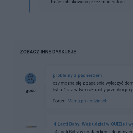
Treść zablokowana przez moderatora
ZOBACZ INNE DYSKUSJE
problemy z pęcherzem
czy mozna się z zapalenia wyleczyć dom
hyba 4 raz w tym roku, niby przechoi po 
gość
Forum:
Mama po godzinach
4 Lacti Baby. Weź udział w QUIZie i w
4 Lacti Baby w postaci kropli doustnych