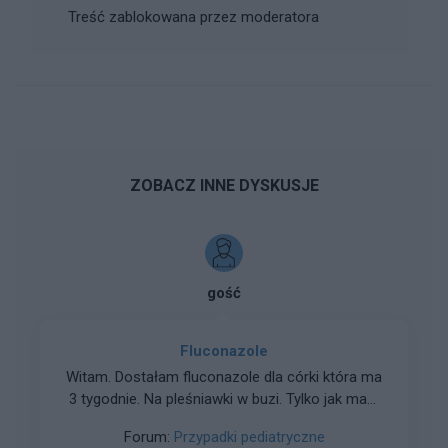
Treść zablokowana przez moderatora
ZOBACZ INNE DYSKUSJE
gość
Fluconazole
Witam. Dostałam fluconazole dla córki która ma
3 tygodnie. Na pleśniawki w buzi. Tylko jak mam
jej to podać smarować buzię w środku i język?
Forum:
Przypadki pediatryczne