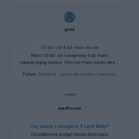
gość
15 lat i od 4 lat mam owsiki
Mam 15 lat i od conajmniej 4 lat mam
nawracającą owsice. Obecnie mam cieżki okres.
Błagam, to ciągle powraca, ale teraz w tym
Forum:
Pediatria - grupa dla rodziny i pacjenta
tygodniu to mnie neka. Odstawilam slodycze, żre
kwaśne, czosnek, pestki dynii, za chwile kupuje
pyrantelum, ale ja sie poplacze. Nie chce mówic
rodzicom ale chyba bede musiala jesli chce sie
tego gowna pozbyc, ale jestem przerazona, Bo
medforum
czytajac niektore pytania tutaj boje sie ze utkne
z tym cholerstwem na zawsze, bo co jesli
wystarczy tylko zjesc jednego slodycza i znowu
Czy znasz i stosujesz 4 Lacti Baby?
bede miec robactwo. Nikt inny z domownikow
Chcielibyśmy podjąć temat dotyczący
nie wydaje sie tego miec od kilju lat tylko ja, a nie