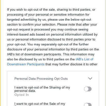
grypa
różyczka
ktoś z Was miał taki przypadek? Syn od
atrakcyjne-nagrody/30990
urodzenia pod kontrolą fizjo ze względu na
If you wish to opt-out of the sale, sharing to third parties, or
wzmożone napięcie mięśniowe, dwa dni temu
processing of your personal or sensitive information for
Reklama:
fizjo/osteopata powiedział że wszystko ok i nie
targeted advertising by us, please use the below opt-out
widzi niczego co mogłoby niepokoić. Bardzo
section to confirm your selection. Please note that after your
proszę od odp
opt-out request is processed you may continue seeing
interest-based ads based on personal information utilized by
us or personal information disclosed to third parties prior to
your opt-out. You may separately opt-out of the further
disclosure of your personal information by third parties on the
IAB’s list of downstream participants. This information may
also be disclosed by us to third parties on the
IAB’s List of
Downstream Participants
that may further disclose it to other
third parties.
Personal Data Processing Opt Outs
I want to opt-out of the Sharing of my
personal data.
Opted In
I want to opt-out of the Sale of my