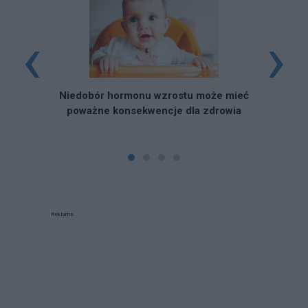
‹
›
W
Niedobór hormonu wzrostu może mieć
poważne konsekwencje dla zdrowia
Reklama: