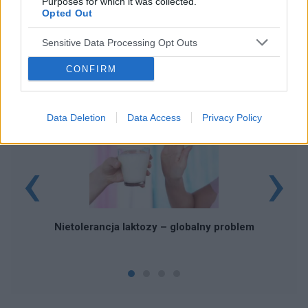
Purposes for which it was collected.
Opted Out
Sensitive Data Processing Opt Outs
CONFIRM
POWIĄZANE ARTYKUŁY
Data Deletion
Data Access
Privacy Policy
‹
›
Nietolerancja laktozy – globalny problem