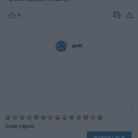
0
gość
Dodaj zdjęcie:
WYBIERZ PLIK