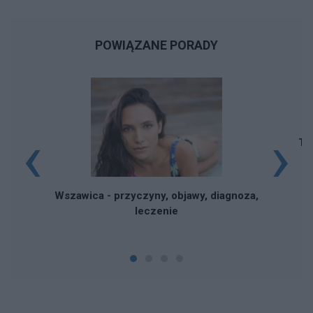
POWIĄZANE PORADY
‹
›
To
Wszawica - przyczyny, objawy, diagnoza,
leczenie