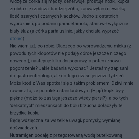
widzę,że córka się męczy, denerwuje, prostuje nóżki, kupka
zrobiła się rzadsza, bardziej żółta, zauważyłam niewielką
ilość szarych i czarnych kłaczków. Jedno z ostatnich
wypróżnień, po podaniu paracetamolu, stanowił wyłącznie
biały śluz (a córka parła usilnie, jakby chciała wyprzeć
stolec
).
Nie wiem już, co robić. Dlaczego po wprowadzeniu mleka (z
powodu tych kłopotów nie podaję córce jeszcze niczego
nowego!), nastepuje kilka dni poprawy, a potem znowu
pogorszenie? Jakie badania wykonać? Jesteśmy zapisani
do gastroenterologa, ale do tego czasu jeszcze tydzień...
Może ktoś z Was spotkał się z takim problemem. Dziwi mnie
również to, że po mleku standardowym (Hipp) kupki były
piękne (może to zasługa jeszcze wtedy piersi?), a po tych
'delikatnych' mieszankach do bólu brzucha dołączyły te
brzydkie kupki.
Będę wdzięczna za wszelkie uwagi, pomysły, wymianę
doświadczeń.
Nutramigen podaję z przegotowaną wodą butelkowaną