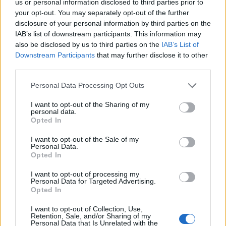
us or personal information disclosed to third parties prior to
Rozmiar zdjęcia nie powinien przekraczać 0.6MB.
your opt-out. You may separately opt-out of the further
disclosure of your personal information by third parties on the
Wyświetl podpis
IAB’s list of downstream participants. This information may
also be disclosed by us to third parties on the
IAB’s List of
Wysyłaj powiadomienia o odpowiedzi
Downstream Participants
that may further disclose it to other
third parties.
WYŚLIJ
Personal Data Processing Opt Outs
I want to opt-out of the Sharing of my
personal data.
ZOBACZ INNE DYSKUSJE
Opted In
I want to opt-out of the Sale of my
Personal Data.
Opted In
Loginloginlogin
I want to opt-out of processing my
Personal Data for Targeted Advertising.
Opted In
Dziecko je tylko mleko
I want to opt-out of Collection, Use,
Dzien dobry, jak poradzic sobie z 17
Retention, Sale, and/or Sharing of my
Personal Data that Is Unrelated with the
miesiecznym dzieckiem, ktore je tylko mleko i