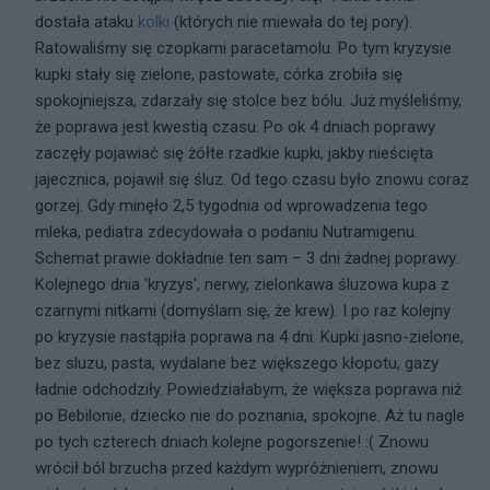
dostała ataku
kolki
(których nie miewała do tej pory).
Ratowaliśmy się czopkami paracetamolu. Po tym kryzysie
kupki stały się zielone, pastowate, córka zrobiła się
spokojniejsza, zdarzały się stolce bez bólu. Już myśleliśmy,
że poprawa jest kwestią czasu. Po ok 4 dniach poprawy
zaczęły pojawiać się żółte rzadkie kupki, jakby nieścięta
jajecznica, pojawił się śluz. Od tego czasu było znowu coraz
gorzej. Gdy minęło 2,5 tygodnia od wprowadzenia tego
mleka, pediatra zdecydowała o podaniu Nutramigenu.
Schemat prawie dokładnie ten sam – 3 dni żadnej poprawy.
Kolejnego dnia 'kryzys', nerwy, zielonkawa śluzowa kupa z
czarnymi nitkami (domyślam się, że krew). I po raz kolejny
po kryzysie nastąpiła poprawa na 4 dni. Kupki jasno-zielone,
bez sluzu, pasta, wydalane bez większego kłopotu, gazy
ładnie odchodziły. Powiedziałabym, że większa poprawa niż
po Bebilonie, dziecko nie do poznania, spokojne. Aż tu nagle
po tych czterech dniach kolejne pogorszenie! :( Znowu
wrócił ból brzucha przed każdym wypróżnieniem, znowu