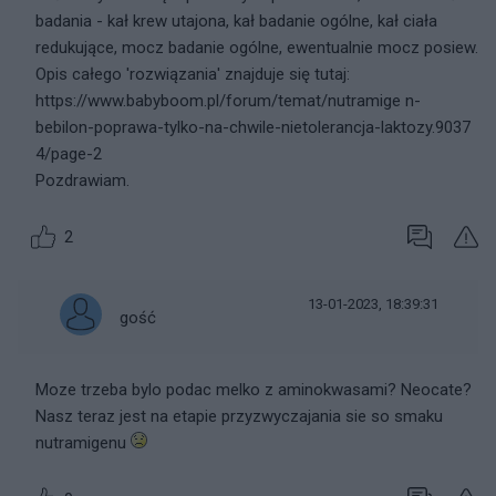
badania - kał krew utajona, kał badanie ogólne, kał ciała
redukujące, mocz badanie ogólne, ewentualnie mocz posiew.
Opis całego 'rozwiązania' znajduje się tutaj:
https://www.babyboom.pl/forum/temat/nutramige n-
bebilon-poprawa-tylko-na-chwile-nietolerancja-laktozy.9037
4/page-2
Pozdrawiam.
2
13-01-2023, 18:39:31
gość
Moze trzeba bylo podac melko z aminokwasami? Neocate?
Nasz teraz jest na etapie przyzwyczajania sie so smaku
nutramigenu