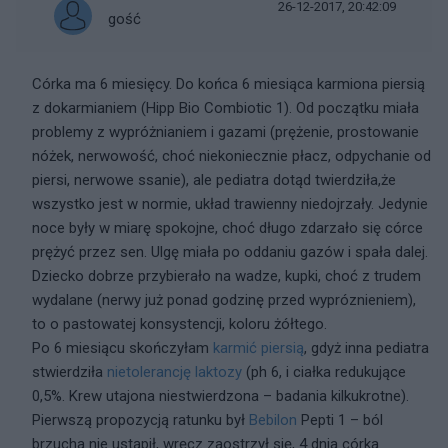
26-12-2017, 20:42:09
gość
Córka ma 6 miesięcy. Do końca 6 miesiąca karmiona piersią
z dokarmianiem (Hipp Bio Combiotic 1). Od początku miała
problemy z wypróżnianiem i gazami (prężenie, prostowanie
nóżek, nerwowość, choć niekoniecznie płacz, odpychanie od
piersi, nerwowe ssanie), ale pediatra dotąd twierdziła,że
wszystko jest w normie, układ trawienny niedojrzały. Jedynie
noce były w miarę spokojne, choć długo zdarzało się córce
prężyć przez sen. Ulgę miała po oddaniu gazów i spała dalej.
Dziecko dobrze przybierało na wadze, kupki, choć z trudem
wydalane (nerwy już ponad godzinę przed wypróznieniem),
to o pastowatej konsystencji, koloru żółtego.
Po 6 miesiącu skończyłam
karmić piersią
, gdyż inna pediatra
stwierdziła
nietolerancję
laktozy
(ph 6, i ciałka redukujące
0,5%. Krew utajona niestwierdzona – badania kilkukrotne).
Pierwszą propozycją ratunku był
Bebilon
Pepti 1 – ból
brzucha nie ustąpił, wręcz zaostrzył się, 4 dnia córka