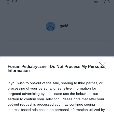
0
gość
Forum Pediatryczne -
Do Not Process My Personal
Information
If you wish to opt-out of the sale, sharing to third parties, or
processing of your personal or sensitive information for
Dodaj zdjęcie:
targeted advertising by us, please use the below opt-out
section to confirm your selection. Please note that after your
WYBIERZ PLIK
opt-out request is processed you may continue seeing
interest-based ads based on personal information utilized by
Dopuszczalne formaty pliku graficznego: jpg, jpeg , png.