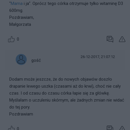
"
Mama
i ja". Oprócz tego córka otrzymuje tylko witaminę D3
600mg.
Pozdrawiam,
Małgorzata
0
26-12-2017, 21:07:12
gość
Dodam może jeszcze, że do nowych objawów doszło
drapanie lewego uszka (czasami aż do krwi), choć nie cały
czas. I od czasu do czasu córka łapie się za główkę.
Myślałam o uczuleniu skórnym, ale żadnych zmian nie widać
do tej pory.
Pozdrawiam
0