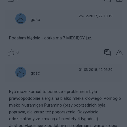
26-12-2017, 22:10:19
gość
Podałam błędnie - córka ma 7 MIESIĘCY już.
0
01-03-2018, 12:06:29
gość
Być może komuś to pomoże - problemem była
prawdopodobnie alergia na białko mleka krowiego. Pomogło
mleko Nutramigen Puramino (przy poprzednich była
poprawa, ale zaraz też pogorszenie. Oczywiście
odczekaliśmy ze zmianą aż niestety 4 tygodnie).
Jeśli borykacie się z podobnymi problemami, warto zrobić