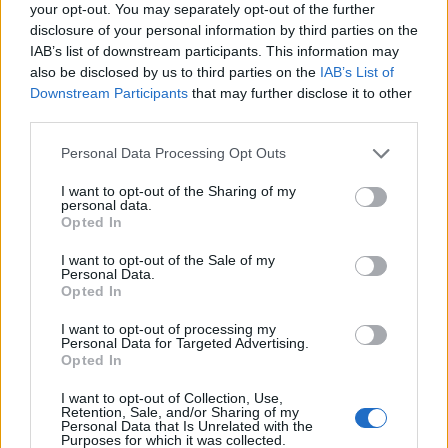
mierzył 48cm i ważył 2560g. Mój maluszek w
your opt-out. You may separately opt-out of the further
Forum:
Pielęgnacja i rozwój dziecka
szpitalu pierw był karmiony mlekiem sztucznym
disclosure of your personal information by third parties on the
ponieważ nie miałam pokarmu, wypijał 10-30ml
IAB’s list of downstream participants. This information may
różnie. Był karmiony co 3h 11.11 minął tydzień
also be disclosed by us to third parties on the
IAB’s List of
odkąd się urodził, i dopiero od 2 dni zaczął
Downstream Participants
that may further disclose it to other
ciągnąć pierś i mleko zaczęło mi bardziej lecieć.
third parties.
gość
Pierwsze dni w domu pił mojego mleka 10-20ml
Personal Data Processing Opt Outs
+dokarmiany mlekiem modyfikowanym
ponieważ pokarm dopiero zaczął mi powoli
krople do uszu
I want to opt-out of the Sharing of my
lecieć.Jego karmienie bywało różne raz wypijał
personal data.
stosował ktoś z was u dzieci lix do ucha?
30-40-ml a czasem nawet 50ml. Domagał się
Opted In
Synkowi sie zatkało ucho, próbowałam się
pokarmu różnie raz co 3h a czasem nawet co
dostać do larygologa ale termin dopiero za kilka
I want to opt-out of the Sale of my
2h. I zdążyło się że 4h spał bo zjadł dużo . Dziś
Forum:
Pielęgnacja i rozwój dziecka
dni, nie mam jak pojechać z nim do szpitala,
Personal Data.
byliśmy na wizycie u pediatry i w ciągu 5dni od
Opted In
drugie dziecko z antybiotykiem w domu, w
wypisu że szpitala jego masa wzrosła tylko o
aptece mi to polecono ten krople, dopiero raz
I want to opt-out of processing my
10g. Lekarz powiedział że masa mu nie rośnie i
zastosowałam, czy to szybko działa?
Personal Data for Targeted Advertising.
powinien przybierać na masie 25g najmniej na
Opted In
gość
dobęZalecił mi karmienie regularnie co 3h ,nawet
jak śpi mam budzić i dawać chwilę swoją pierś i
I want to opt-out of Collection, Use,
Retention, Sale, and/or Sharing of my
ściągać laktatorem do butelki żeby wypijał
Personal Data that Is Unrelated with the
Noszę pampersy
Purposes for which it was collected.
mojego mleka w granicach od 50-60ml. Próbuje