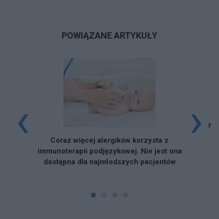
POWIĄZANE ARTYKUŁY
‹
›
E
mo
Coraz więcej alergików korzysta z
immunoterapii podjęzykowej. Nie jest ona
dostępna dla najmłodszych pacjentów