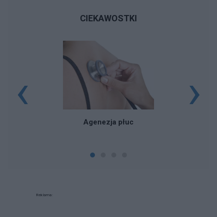
CIEKAWOSTKI
‹
›
Z
Agenezja płuc
Reklama: