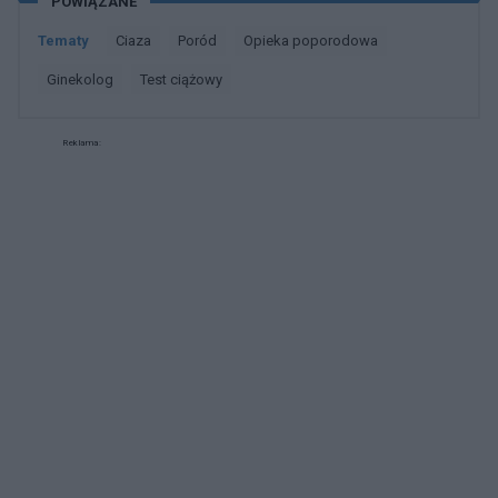
POWIĄZANE
chce mi pchać na siłę
niego zdrowe fundamenty emocjonalne. Jeśli
macie doświadczenia lub sugestie, podzielcie
Tematy
ciaza
poród
opieka poporodowa
się nimi. Dzięki z góry za wszelką pomoc!
ginekolog
test ciążowy
Reklama: