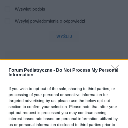
Wyświetl podpis
Wysyłaj powiadomienia o odpowiedzi
WYŚLIJ
ZOBACZ INNE DYSKUSJE
Forum Pediatryczne -
Do Not Process My Personal
Information
If you wish to opt-out of the sale, sharing to third parties, or
Nata0407
processing of your personal or sensitive information for
targeted advertising by us, please use the below opt-out
section to confirm your selection. Please note that after your
Wcześniak nie przybiera na wadze
opt-out request is processed you may continue seeing
Hej, pytanie kieruję do mam które urodziły
interest-based ads based on personal information utilized by
wcześniaków ☺️ urodziłam w 35+6tyg ciąży,
us or personal information disclosed to third parties prior to