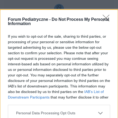
Forum Pediatryczne -
Do Not Process My Personal
aniaNkn
Information
Najlepszy krem na oparzenia? Maść albo
If you wish to opt-out of the sale, sharing to third parties, or
żel?
processing of your personal or sensitive information for
targeted advertising by us, please use the below opt-out
Witajcie co polecacie na oparzenia u
section to confirm your selection. Please note that after your
dziewczynki około 10 lat. Poparzenie olejem,
opt-out request is processed you may continue seeing
żeby ładnie się to zagoiło?
Forum:
Pielęgnacja i rozwój dziecka
interest-based ads based on personal information utilized by
us or personal information disclosed to third parties prior to
your opt-out. You may separately opt-out of the further
disclosure of your personal information by third parties on the
IAB’s list of downstream participants. This information may
gość
also be disclosed by us to third parties on the
IAB’s List of
Downstream Participants
that may further disclose it to other
third parties.
Skolioza 12 latka, ugniatanie międzyżebrowe
Personal Data Processing Opt Outs
Witam, mojej córce zdiagnozowano skoliozę.