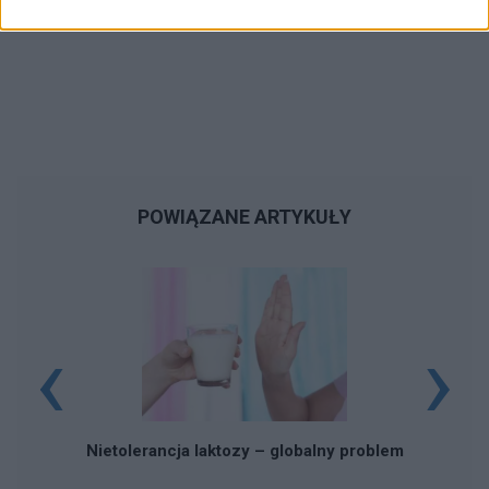
POWIĄZANE ARTYKUŁY
‹
›
Nietolerancja laktozy – globalny problem