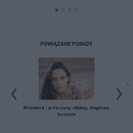
POWIĄZANE PORADY
‹
›
To
Wszawica - przyczyny, objawy, diagnoza,
leczenie