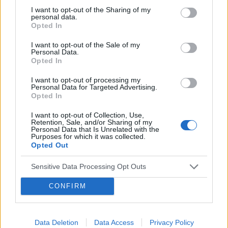
Dotychczas miała rehabilitację związaną z
I want to opt-out of the Sharing of my
nadmiernymi przykurczami, co przyczyniło się
personal data.
Forum:
Rehabilitacja dzieci
do skrzywienia bioder i w dalszej kolejności
Opted In
poszedł kręgosłup. Ćwiczymy regularnie, i
I want to opt-out of the Sale of my
przykurcze ustąpiły. Na skoliozę zalecono nam
Personal Data.
ugniatać po dwie minuty, po obu stronach, na
Opted In
POWIĄZANE
wysokości sutka między żebrami, dwa razy i
I want to opt-out of processing my
dwa razy dziennie. Jak nazywa się ta metoda?
Tematy
pielęgnacja dziecka
rozwój dziecka
Personal Data for Targeted Advertising.
Czy ona coś daje? Czy można zrobić ją źle? Czy
Opted In
infekcje
pielęgnacja
skóra dziecka
jest bezpieczna? W jaki sposób ma to pomóc?
I want to opt-out of Collection, Use,
Retention, Sale, and/or Sharing of my
Personal Data that Is Unrelated with the
Reklama:
Purposes for which it was collected.
Opted Out
Sensitive Data Processing Opt Outs
CONFIRM
Data Deletion
Data Access
Privacy Policy