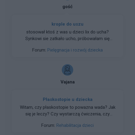
gość
krople do uszu
stosował ktoś z was u dzieci lix do ucha?
Synkowi sie zatkało ucho, próbowałam się
dostać do larygologa ale termin dopiero za kilka
Forum:
Pielęgnacja i rozwój dziecka
dni, nie mam jak pojechać z nim do szpitala,
drugie dziecko z antybiotykiem w domu, w
aptece mi to polecono ten krople, dopiero raz
zastosowałam, czy to szybko działa?
Vajana
Płaskostopie u dziecka
Witam, czy płaskostopie to powazna wada? Jak
się je leczy? Czy wystarczą ćwiczenia, czy
konieczne są specjalne buty, a może wystarczą
Forum:
Rehabilitacja dzieci
odpowiednie wkładki do butów?