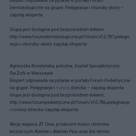
Ekspert odpowiada na pytania w portalu Forum
Dermatologiczne na grupie: Pielęgnacja i choroby skóry –
zapytaj eksperta
Grupa jest dostępna pod bezpośrednim linkiem:
http://www.forumdermatologiczne.pl/forum/vf,0,787,pielegn
acja-i-choroby-skory-zapytaj-eksperta
Agnieszka Boratyńska, położna, Szpital Specjalistyczny
Św.Zofii w Warszawie
Ekspert odpowiada na pytania w portalu Forum Pediatryczne
na grupie: Pielęgnacja i
rozwój
dziecka – zapytaj eksperta
Grupa jest dostępna pod bezpośrednim linkiem:
http://www.forumpediatryczne.pl/forum/vf,0,786,pielegnacja-
i-rozwoj-dziecka-zapytaj-eksperta
Akcje wspiera ZF Unia, producent maści i kremów
leczniczych Alantan i Alantan Plus oraz linii dermo