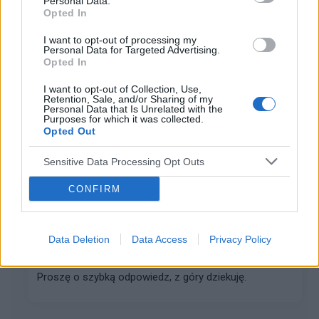
Personal Data.
Opted In
I want to opt-out of processing my
Po usunięciu trzeciego migdałka
Personal Data for Targeted Advertising.
Opted In
Dzień dobry, szukam po forach i fejsbuku pomocy bo
2 tygodnie temu mojej 5-letniej córeczce usuwali
I want to opt-out of Collection, Use,
trzeci migdałek ze znieczuleniem ogólnym. Po operacji
Retention, Sale, and/or Sharing of my
Personal Data that Is Unrelated with the
wymiotowała bo połykała krew, męczy się bo d...
Purposes for which it was collected.
Opted Out
wiktor305
Sensitive Data Processing Opt Outs
Forum:
Przypadki pediatryczne
CONFIRM
Metanabol a niedobor wzrostu.
Data Deletion
Data Access
Privacy Policy
Mam pytanie czy u dziecka (15 letniego) mozna leczyc
niedobor wzrostu metanabolem (metanabol 5mg)?
Proszę o szybką odpowiedz, z góry dziekuję.