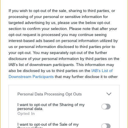
If you wish to opt-out of the sale, sharing to third parties, or
processing of your personal or sensitive information for
POWIĄZANE DYSKUSJE NA FORUM Z
targeted advertising by us, please use the below opt-out
KATEGORII
CHOROBY DZIECKA
section to confirm your selection. Please note that after your
opt-out request is processed you may continue seeing
gość
interest-based ads based on personal information utilized by
us or personal information disclosed to third parties prior to
Forum:
Przypadki pediatryczne
your opt-out. You may separately opt-out of the further
disclosure of your personal information by third parties on the
IAB’s list of downstream participants. This information may
Ankieta dla pediatry
also be disclosed by us to third parties on the
IAB’s List of
Szanowni Państwo, Zwracam się z prośbą o
Downstream Participants
that may further disclose it to other
wypełnienie ankiety dla lekarzy pediatrów. Jej celem
third parties.
jest poznanie aktualnych potrzeb edukacyjnych
pediatrów, obszarów niepewności w codziennej
Personal Data Processing Opt Outs
praktyce kl...
I want to opt-out of the Sharing of my
personal data.
Opted In
ewa k.
I want to opt-out of the Sale of my
Forum:
Choroby dziecięce