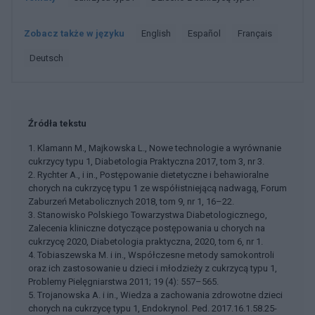
Zobacz także w języku
english
español
français
deutsch
Źródła tekstu
1. Klamann M., Majkowska L., Nowe technologie a wyrównanie
cukrzycy typu 1, Diabetologia Praktyczna 2017, tom 3, nr 3.
2. Rychter A., i in., Postępowanie dietetyczne i behawioralne
chorych na cukrzycę typu 1 ze współistniejącą nadwagą, Forum
Zaburzeń Metabolicznych 2018, tom 9, nr 1, 16–22.
3. Stanowisko Polskiego Towarzystwa Diabetologicznego,
Zalecenia kliniczne dotyczące postępowania u chorych na
cukrzycę 2020, Diabetologia praktyczna, 2020, tom 6, nr 1.
4. Tobiaszewska M. i in., Współczesne metody samokontroli
oraz ich zastosowanie u dzieci i młodzieży z cukrzycą typu 1,
Problemy Pielęgniarstwa 2011; 19 (4): 557–565.
5. Trojanowska A. i in., Wiedza a zachowania zdrowotne dzieci
chorych na cukrzycę typu 1, Endokrynol. Ped. 2017.16.1.58.25-