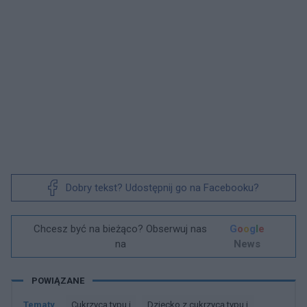
Dobry tekst? Udostępnij go na Facebooku?
Chcesz być na bieżąco? Obserwuj nas
G
o
o
g
l
e
na
News
POWIĄZANE
Tematy
Cukrzyca typu i
Dziecko z cukrzycą typu i