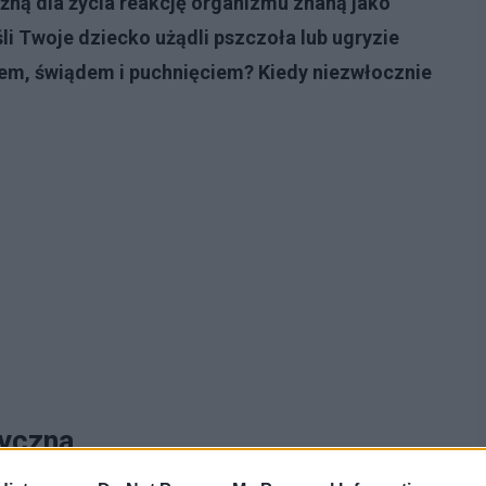
ną dla życia reakcję organizmu znaną jako
śli Twoje dziecko użądli pszczoła lub ugryzie
iem, świądem i puchnięciem? Kiedy niezwłocznie
tyczna