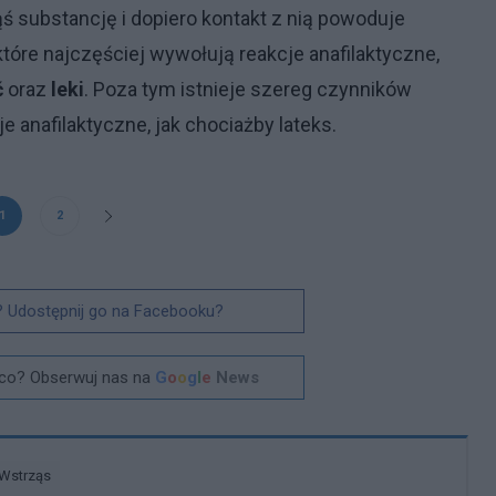
ąś substancję i dopiero kontakt z nią powoduje
tóre najczęściej wywołują reakcje anafilaktyczne,
ć
oraz
leki
. Poza tym istnieje szereg czynników
 anafilaktyczne, jak chociażby lateks.
1
2
? Udostępnij go na Facebooku?
co? Obserwuj nas na
G
o
o
g
l
e
News
Wstrząs