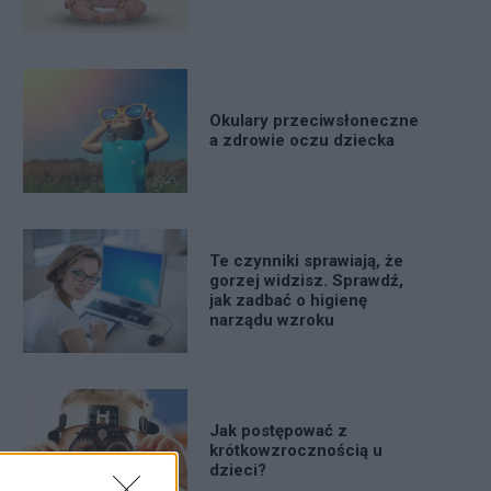
Okulary przeciwsłoneczne
a zdrowie oczu dziecka
Te czynniki sprawiają, że
gorzej widzisz. Sprawdź,
jak zadbać o higienę
narządu wzroku
Jak postępować z
krótkowzrocznością u
dzieci?