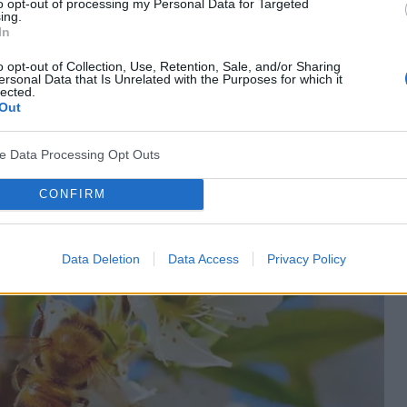
to opt-out of processing my Personal Data for Targeted
ynika z nieprawidłowego kurczenia się mięśni
ing.
In
jawić się przyspieszenie pracy serca lub
o opt-out of Collection, Use, Retention, Sale, and/or Sharing
a
, co związane jest z nagłą bradykardią połączoną z
ersonal Data that Is Unrelated with the Purposes for which it
lected.
ego
mogą wystąpić zaburzenia takie jak skurcze, bóle
Out
czu.
ve Data Processing Opt Outs
CONFIRM
Data Deletion
Data Access
Privacy Policy