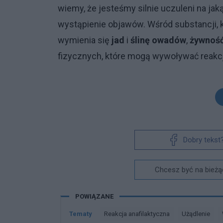
wiemy, że jesteśmy silnie uczuleni na jak
wystąpienie objawów. Wśród substancji, k
wymienia się
jad
i
ślinę
owadów
,
żywnoś
fizycznych, które mogą wywoływać reakcje
Dobry tekst
Chcesz być na bieżą
POWIĄZANE
Tematy
Reakcja anafilaktyczna
Użądlenie