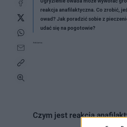
Ugryzienie owada może wywołać groź
reakcja anafilaktyczna. Co zrobić, je
owad? Jak poradzić sobie z pieczen
udać się na pogotowie?
Reklama:
Czym jest reakcja anafilak