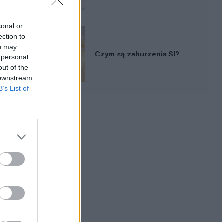
sonal or
ection to
ou may
Czym są zaburzenia SI?
 personal
out of the
 downstream
B’s List of
Reklama: