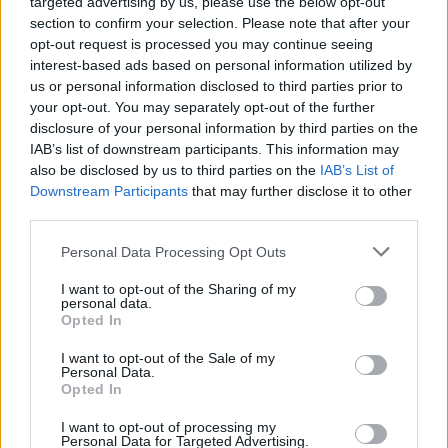
targeted advertising by us, please use the below opt-out
4. https://worldpiweek.org/our-2024-campaign/ (dostęp:
section to confirm your selection. Please note that after your
04.2024).
5. Wypowiedzi ekspertów w ramach wywiadów dotyczących
opt-out request is processed you may continue seeing
obchodów Światowego Tygodnia PNO: dr hab. n. med. Sylwia
interest-based ads based on personal information utilized by
Kołtan, prof. UMK, dr hab. n. med. Małgorzata Pac, prof. IP CZD,
us or personal information disclosed to third parties prior to
dr n. med. Marcin Ziętkiewicz.
your opt-out. You may separately opt-out of the further
disclosure of your personal information by third parties on the
Materiał przygotowany w ramach obchodów Światowego
IAB’s list of downstream participants. This information may
Tygodnia Pierwotnych Niedoborów Odporności (World Primary
also be disclosed by us to third parties on the
IAB’s List of
Immunodeficiency Week), skierowany do szerokiej
Downstream Participants
that may further disclose it to other
publiczności, przygotowany i sponsorowany przez Takeda, C-
third parties.
ANPROM/PL/IG/0329, 04/2024.
Personal Data Processing Opt Outs
Dane osobowe Ekspertów i ich wypowiedzi zostały użyte za
ich zgodą i wyłącznie do celów kampanii.
I want to opt-out of the Sharing of my
personal data.
Opted In
Treści i materiały zawarte w tym serwisie mają charakter
I want to opt-out of the Sale of my
Personal Data.
edukacyjno-informacyjny. Wydawca i redakcja serwisu nie ponosi
Opted In
odpowiedzialności za efekty ich zastosowania. Przed
zastosowaniem porad i wskazówek zawartych w serwisie, należy
I want to opt-out of processing my
bezwzględnie skonsultować się z lekarzem.
Personal Data for Targeted Advertising.