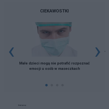
CIEKAWOSTKI
‹
›
„Podaj 
Małe dzieci mogą nie potrafić rozpoznać
emocji u osób w maseczkach
Reklama: