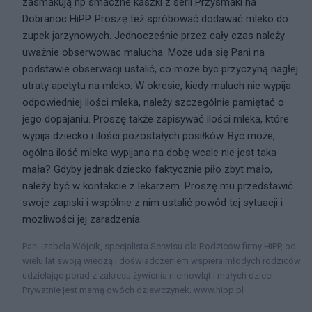
zasmakują np smaczne kaszki z serii Przysmaki na
Dobranoc HiPP. Proszę też spróbować dodawać mleko do
zupek jarzynowych. Jednocześnie przez cały czas należy
uważnie obserwowac malucha. Może uda się Pani na
podstawie obserwacji ustalić, co może byc przyczyną nagłej
utraty apetytu na mleko. W okresie, kiedy maluch nie wypija
odpowiedniej ilości mleka, należy szczególnie pamiętać o
jego dopajaniu. Proszę także zapisywać ilości mleka, które
wypija dziecko i ilości pozostałych posiłków. Byc może,
ogólna ilość mleka wypijana na dobę wcale nie jest taka
mała? Gdyby jednak dziecko faktycznie piło zbyt mało,
należy być w kontakcie z lekarzem. Proszę mu przedstawić
swoje zapiski i wspólnie z nim ustalić powód tej sytuacji i
mozliwości jej zaradzenia.
Pani Izabela Wójcik, specjalista Serwisu dla Rodziców firmy HiPP, od
wielu lat swoją wiedzą i doświadczeniem wspiera młodych rodziców
udzielając porad z zakresu żywienia niemowląt i małych dzieci.
Prywatnie jest mamą dwóch dziewczynek. www.hipp.pl