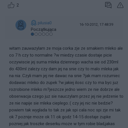
2
pilusia0
16-10-2012, 17:48:39
Początkująca
witam zauwazylam ze moja corka zje ze smakiem mleko ale
co 7 h czy to normalne ?w miedzy czasie dostaje picie
oczywiscie jej suma mleka dziennego wacha sie od 230ml
do 430ml zalezy czy dam jej na snie czy to malo mleka jak
na nia .Czyli mam jej nie dawac na snie ?jak mam rozumiec
dodawac mleko do zupek ?w jakiej ilosc czy to ma byc juz
rozrobione mleko m?jeszcze jedno wiem ze nie dobrze ale
obserwacja czego juz sie nauczylam przez jej nie jedzenie to
ze nie napije sie mleka cieplego.:( czy jej nic nie bedzie?
powiem tak wyglada to tak ze jak spi cala noc spi zje mi tak
ok 7 poznije moze ok 11 ok godz 14-15 dostaje zupke
pozniej jak troszke deserku moze w tym robie blad,jakas