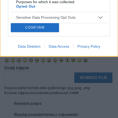
Purposes for which it was collected.
Opted Out
Sensitive Data Processing Opt Outs
CONFIRM
Data Deletion
Data Access
Privacy Policy
Dodaj zdjęcie:
WYBIERZ PLIK
Dopuszczalne formaty pliku graficznego: jpg, jpeg , png.
Rozmiar zdjęcia nie powinien przekraczać 0.6MB.
Wyświetl podpis
Wysyłaj powiadomienia o odpowiedzi