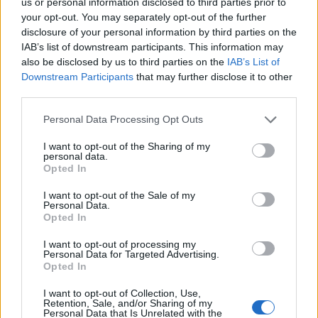
us or personal information disclosed to third parties prior to
your opt-out. You may separately opt-out of the further
0
disclosure of your personal information by third parties on the
IAB’s list of downstream participants. This information may
also be disclosed by us to third parties on the
IAB’s List of
27-11-2020, 11:13:34
Downstream Participants
gość
that may further disclose it to other
third parties.
Personal Data Processing Opt Outs
Witam, u mnie podobny problem. Synek 4 miesiące
skończone i jadł 4x na dobę po 180 ml, ostatnio je 4 razy na
I want to opt-out of the Sharing of my
personal data.
dobę ale od 90-150 ml , odstępy te same 6-7 godzin. Płaczę
Opted In
gdy podaje mu butelkę a on ją odrzuca. Nie wiem co robić,
bo dziecko waży w normie i jest wesołe,dobrze się
I want to opt-out of the Sale of my
Personal Data.
wypróżnia. Jestem załamana .
Opted In
I want to opt-out of processing my
0
Personal Data for Targeted Advertising.
Opted In
I want to opt-out of Collection, Use,
Retention, Sale, and/or Sharing of my
Personal Data that Is Unrelated with the
gość