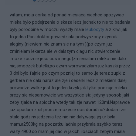
witam, moja corka od ponad miesiaca niechce spozywac
mleka bylo podejrzenie o skaze lecz jednak to nie to badania
byly poroobine w moczu wyszly male
leukocyty
a z krwi jak
to jedna Pani doktor powiedziala podwyszony czynnik
aleginy (niewiem nie znam sie na tym )(po czym juz
zminielam lekarza ale w dalszym ciagu nic stwierdzenie
:moze zacznie jesc cos innego)zmienialam mleko nie dalo
nic,smoczek butelki,po czym wprowadzilam juz kaszki przez
3 dni bylo fajnie po czym pozniej to samo ,je teraz zupki z
gerbera nie cala naraz ale zje i deserki lecz z mlekiem dalej
prowadze walke jest to jeden krzyk jak tylko poczuje mleko
prezy sie niesamowicie we wszystkie str, jedyny sposob jaki
zeby zjalda na spiocha wtedy tak zje nawet 120ml.Naprawde
juz opadam z sil prosze mozecie cos doradzic?dodam ze
stale godziny jedzenia tez nic nie daly.waga jej ur byla
mam,a2500kg na poczatku ladnie przybrala szybko teraz
wazy 4900.co mam jej dac w jakich ilosciach zebym miala