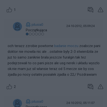
1
pilusia0
24-10-2012, 05:09:24
Początkująca
och terazz zzrobie powtorne
badanie moczu
zoabcze pani
doktor nie mowila nic ale ...ostatnie byly 2-3 stwierdzila ze
juz to samo zaniknie brala jeszcze furalgin.tak tez
podejrzewali to co pani pisze ale usg nerek i ukladu wyszlo
ok.nie mam juz sil wlansie teraz od 5 mecze sie by cos
zjadla po nocy ostatni posialek zjadla o 22;/ Pozdrawiam
2
pilusia0
24-10-2012, 05:11:07