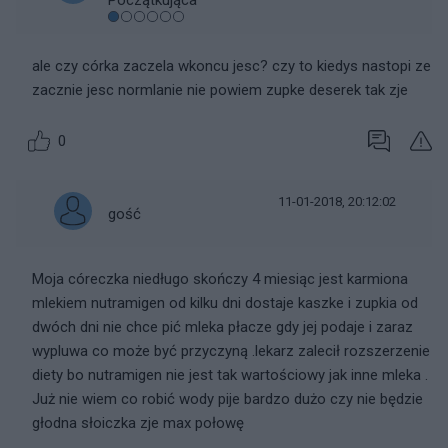
Początkująca
ale czy córka zaczela wkoncu jesc? czy to kiedys nastopi ze
zacznie jesc normlanie nie powiem zupke deserek tak zje
0
11-01-2018, 20:12:02
gość
Moja córeczka niedługo skończy 4 miesiąc jest karmiona
mlekiem nutramigen od kilku dni dostaje kaszke i zupkia od
dwóch dni nie chce pić mleka płacze gdy jej podaje i zaraz
wypluwa co może być przyczyną .lekarz zalecił rozszerzenie
diety bo nutramigen nie jest tak wartościowy jak inne mleka .
Już nie wiem co robić wody pije bardzo dużo czy nie będzie
głodna słoiczka zje max połowę