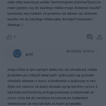
rada zeby inaczej jej ustalic harmonogram jedzenia?jeszcze
mam pytanie czy do kazdego mleka moge dodawac kaszki?
poniewaz wyczytalam ze powinno sie dawac raz dziennie
kaszke nie do kazdego mleka jakie dostaje.Podrawiam i
dziekuje :)
1
18-10-2012, 14:19:13
gość
moja córka w tym samym wieku tez nie chciała pić mleka
jezdziłam po różnych lekarzach i jedna pani się poznała-
chodziło własnie o mocz a konkretnie o leukocyty w nim
(było ich zawsze za dużo).dostała syrop bactrim i przez 2
lata była pod kontrolą urologa poniewaz podejzewali ze
mocz cofa sie do nerek(na szczescie po badaniach
stwierdzono że nie).tak było w moim przypadku