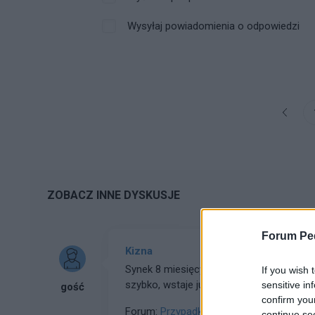
Wysyłaj powiadomienia o odpowiedzi
ZOBACZ INNE DYSKUSJE
Forum Ped
Kizna
Synek 8 miesięcy od urodzenia bardzo wy
If you wish 
szybko, wstaje już sam ale nie siedzi w z
sensitive in
gość
między innymi Kinazę CRP. Morfologia tar
confirm you
Forum:
Przypadki pediatryczne
continue se