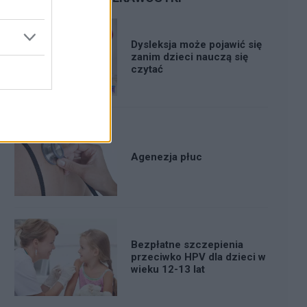
Dysleksja może pojawić się
zanim dzieci nauczą się
czytać
Agenezja płuc
Bezpłatne szczepienia
przeciwko HPV dla dzieci w
wieku 12-13 lat