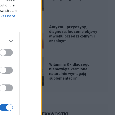
out of the
 downstream
B’s List of
Autyzm - przyczyny,
diagnoza, leczenie objawy
w wieku przedszkolnym i
szkolnym
Witamina K - dlaczego
niemowlęta karmione
naturalnie wymagają
suplementacji?
CIEKAWOSTKI