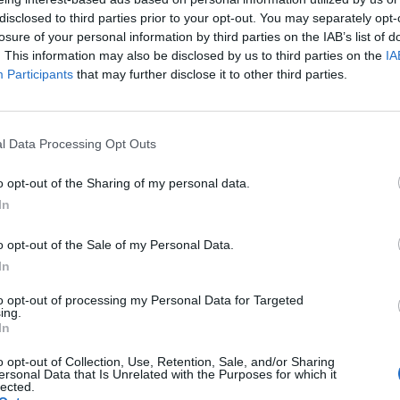
nał, (krew pobrana dopiero za 2 razem) ale nie aż tak
disclosed to third parties prior to your opt-out. You may separately opt-
takcie z pediatrą i czekamy na inf ale może ktoś z Was
losure of your personal information by third parties on the IAB’s list of
od kontrolą fizjo ze względu na wzmożone napięcie
. This information may also be disclosed by us to third parties on the
IA
 powiedział że wszystko ok i nie widzi niczego co
Participants
that may further disclose it to other third parties.
dp
óra ma 3 tygodnie. Na pleśniawki w buzi. Tylko jak mam
język?
l Data Processing Opt Outs
o opt-out of the Sharing of my personal data.
In
wracającą owsice. Obecnie mam cieżki okres. Błagam, to
o opt-out of the Sale of my Personal Data.
 to mnie neka. Odstawilam slodycze, żre kwaśne,
In
pyrantelum, ale ja sie poplacze. Nie chce mówic rodzicom
jenta
go gowna pozbyc, ale jestem przerazona, Bo czytajac
to opt-out of processing my Personal Data for Targeted
z tym cholerstwem na zawsze, bo co jesli wystarczy tylko
ing.
In
c robactwo. Nikt inny z domownikow nie wydaje sie tego
 rodzice soe smiali ze aaa robale w dupie. Boze, naprawde,
o opt-out of Collection, Use, Retention, Sale, and/or Sharing
nie z moim cialem, mam paranoje, halucynacje od czasu
ersonal Data that Is Unrelated with the Purposes for which it
nfekcji u swoich dzieci? Słyszałam, że bardzo pomagają
lected.
araz. Jak tylko mysle o owsikach to mam brutalne mysli