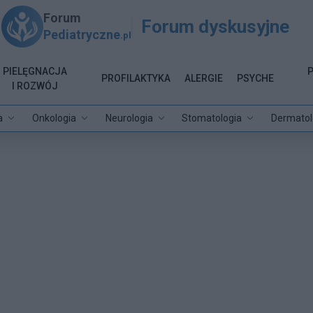
Forum
Forum dyskusyjne
Pediatryczne
.pl
PIELĘGNACJA
PROFILAKTYKA
ALERGIE
PSYCHE
I ROZWÓJ
a
Onkologia
Neurologia
Stomatologia
Dermatol