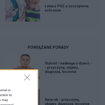
Lekarz POZ a szczepienia
ochronne
POWIĄZANE PORADY
Otyłość i nadwaga u dzieci -
- przyczyny, objawy,
diagnoza, leczenie
sonal or
ection to
Świerzb - przyczyny,
ou may
objawy, diagnoza, leczenie
 personal