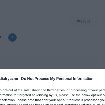
WYŚLIJ
1
2
iatryczne -
Do Not Process My Personal Information
magający, płaczliwy , mało śpi, ruchliwy pełza bardzo
to opt-out of the sale, sharing to third parties, or processing of your per
wiązku z czym lekarz pediatra zalecił badania krwi
formation for targeted advertising by us, please use the below opt-out s
czyca i inne w normie oprócz kinazy raz 180 później 270
r selection. Please note that after your opt-out request is processed y
eing interest-based ads based on personal information utilized by us or