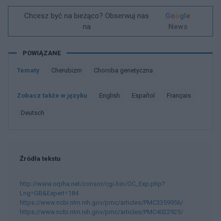
Chcesz być na bieżąco? Obserwuj nas
G
o
o
g
l
e
na
News
POWIĄZANE
Tematy
Cherubizm
Choroba genetyczna
Zobacz także w języku
english
español
français
deutsch
Źródła tekstu
http://www.orpha.net/consor/cgi-bin/OC_Exp.php?
Lng=GB&Expert=184
https://www.ncbi.nlm.nih.gov/pmc/articles/PMC3359956/
https://www.ncbi.nlm.nih.gov/pmc/articles/PMC4022925/