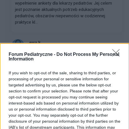
wypełnienie ankiety dla lekarzy pediatrów. Jej celem
jest poznanie aktualnych potrzeb edukacyjnych
pediatrów, obszarów niepewności w codziennej
praktyce kl...
ewa k.
Forum:
Choroby dziecięce
Forum Pediatryczne -
Do Not Process My Personal
Information
Po usunięciu trzeciego migdałka
If you wish to opt-out of the sale, sharing to third parties, or
Dzień dobry, szukam po forach i fejsbuku pomocy bo
processing of your personal or sensitive information for
2 tygodnie temu mojej 5-letniej córeczce usuwali
targeted advertising by us, please use the below opt-out
trzeci migdałek ze znieczuleniem ogólnym. Po operacji
section to confirm your selection. Please note that after your
wymiotowała bo połykała krew, męczy się bo d...
opt-out request is processed you may continue seeing
interest-based ads based on personal information utilized by
us or personal information disclosed to third parties prior to
your opt-out. You may separately opt-out of the further
gość
disclosure of your personal information by third parties on the
Forum:
Choroby dziecięce
IAB’s list of downstream participants. This information may