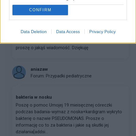
Forum:
Pediatria - grupa dla rodziny i pacjenta
CONFIRM
PSYCHOLOG DZIECIĘCY - SZCZECIN
Data Deletion
Data Access
Privacy Policy
Witam wszystkich Poszukuję dobrego psychologa
dziecięcego w Szczecinie. Jak ktoś zna, to bardzo
proszę o jakąś wiadomość. Dziękuję
aniazaw
Forum:
Przypadki pediatryczne
bakteria w nosku
Poszę o pomoc Umojej 19 mieisęcznej córeczki
podczas badania-wymaz z noska+kardigram wykryto
bakterię o nazwie PSEUDOMONAS. Prosze o
informację co to za bakteria i jakie są skutki jej
działania[addsi...