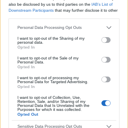
also be disclosed by us to third parties on the
IAB’s List of
Downstream Participants
that may further disclose it to other
Ból brzucha ciągły u 6-latki
third parties.
Dzień dobry Córka od ponad roku skarży się na ból
brzucha. Dwukrotnie w odstępie 10 m-cy miała USG,
Personal Data Processing Opt Outs
które nic nie wykazało. W 08.2023 wyszła obniżona
I want to opt-out of the Sharing of my
hemoglobina. Od września bierze żelazo Ferum, wi...
personal data.
Opted In
I want to opt-out of the Sale of my
wiktor305
Personal Data.
Forum:
Przypadki pediatryczne
Opted In
I want to opt-out of processing my
Personal Data for Targeted Advertising.
Metanabol a niedobor wzrostu.
Opted In
Mam pytanie czy u dziecka (15 letniego) mozna leczyc
I want to opt-out of Collection, Use,
niedobor wzrostu metanabolem (metanabol 5mg)?
Retention, Sale, and/or Sharing of my
Personal Data that Is Unrelated with the
Proszę o szybką odpowiedz, z góry dziekuję.
Purposes for which it was collected.
Opted Out
gość
Sensitive Data Processing Opt Outs