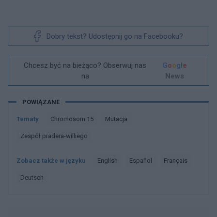
Dobry tekst? Udostępnij go na Facebooku?
Chcesz być na bieżąco? Obserwuj nas
G
o
o
g
l
e
na
News
POWIĄZANE
Tematy
Chromosom 15
Mutacja
Zespół pradera-williego
Zobacz także w języku
english
español
français
deutsch