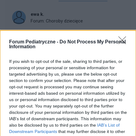
ewa k.
Forum:
Choroby dziecięce
Forum Pediatryczne -
Do Not Process My Personal
Po usunięciu trzeciego migdałka
Information
Dzień dobry, szukam po forach i fejsbuku pomocy bo
2 tygodnie temu mojej 5-letniej córeczce usuwali
If you wish to opt-out of the sale, sharing to third parties, or
trzeci migdałek ze znieczuleniem ogólnym. Po operacji
processing of your personal or sensitive information for
wymiotowała bo połykała krew, męczy się bo d...
targeted advertising by us, please use the below opt-out
section to confirm your selection. Please note that after your
opt-out request is processed you may continue seeing
gość
interest-based ads based on personal information utilized by
Forum:
Choroby dziecięce
us or personal information disclosed to third parties prior to
your opt-out. You may separately opt-out of the further
disclosure of your personal information by third parties on the
IAB’s list of downstream participants. This information may
Ból brzucha ciągły u 6-latki
also be disclosed by us to third parties on the
IAB’s List of
Dzień dobry Córka od ponad roku skarży się na ból
Downstream Participants
that may further disclose it to other
brzucha. Dwukrotnie w odstępie 10 m-cy miała USG,