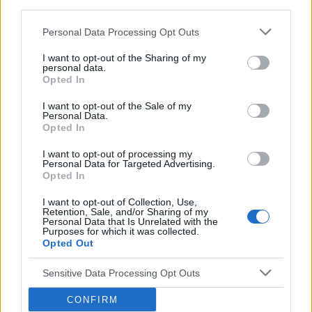
third parties.
które nic nie wykazało. W 08.2023 wyszła obniżona
hemoglobina. Od września bierze żelazo Ferum, wi...
Personal Data Processing Opt Outs
I want to opt-out of the Sharing of my
personal data.
wiktor305
Opted In
Forum:
Przypadki pediatryczne
I want to opt-out of the Sale of my
Personal Data.
Opted In
Metanabol a niedobor wzrostu.
I want to opt-out of processing my
Mam pytanie czy u dziecka (15 letniego) mozna leczyc
Personal Data for Targeted Advertising.
niedobor wzrostu metanabolem (metanabol 5mg)?
Opted In
Proszę o szybką odpowiedz, z góry dziekuję.
I want to opt-out of Collection, Use,
Retention, Sale, and/or Sharing of my
Personal Data that Is Unrelated with the
Purposes for which it was collected.
gość
Opted Out
Forum:
Pediatria - grupa dla rodziny i pacjenta
Sensitive Data Processing Opt Outs
CONFIRM
PSYCHOLOG DZIECIĘCY - SZCZECIN