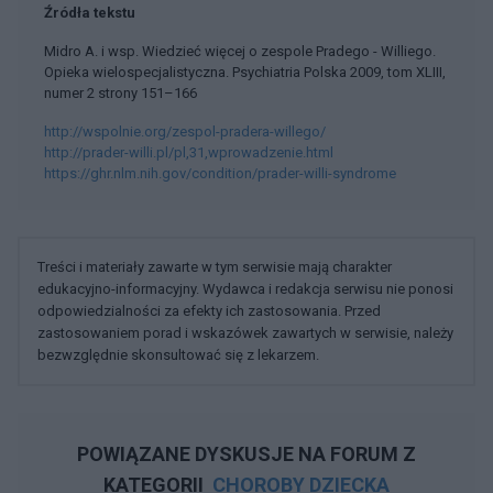
Źródła tekstu
Midro A. i wsp. Wiedzieć więcej o zespole Pradego - Williego.
Opieka wielospecjalistyczna. Psychiatria Polska 2009, tom XLIII,
numer 2 strony 151–166
http://wspolnie.org/zespol-pradera-willego/
http://prader-willi.pl/pl,31,wprowadzenie.html
https://ghr.nlm.nih.gov/condition/prader-willi-syndrome
Treści i materiały zawarte w tym serwisie mają charakter
edukacyjno-informacyjny. Wydawca i redakcja serwisu nie ponosi
odpowiedzialności za efekty ich zastosowania. Przed
zastosowaniem porad i wskazówek zawartych w serwisie, należy
bezwzględnie skonsultować się z lekarzem.
POWIĄZANE DYSKUSJE NA FORUM Z
KATEGORII
CHOROBY DZIECKA