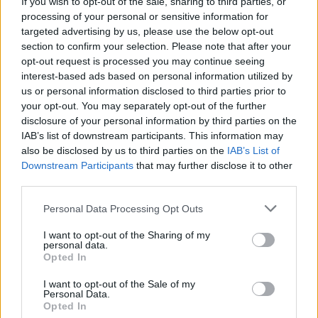
If you wish to opt-out of the sale, sharing to third parties, or
processing of your personal or sensitive information for
targeted advertising by us, please use the below opt-out
Źródła tekstu
section to confirm your selection. Please note that after your
opt-out request is processed you may continue seeing
[1] A. Elszkowska, A. Golon, K. Raabe, F. Krawczyk, D. Majcher,
interest-based ads based on personal information utilized by
E. Niklewska-Piotrowska, R. Piotrowicz, J. Rafał-Łuniewska:
Wczesne wspomaganie rozwoju dziecka w teorii i praktyce.
us or personal information disclosed to third parties prior to
Ośrodek Rozwoju Edukacji. Warszawa 2017, s. 5-10.
your opt-out. You may separately opt-out of the further
[2] K. Chmiel, Z. Kubińska, T. Derewiecki: Terapie z udziałem
disclosure of your personal information by third parties on the
zwierząt w rehabilitacji różnych form niepełnosprawności.
IAB’s list of downstream participants. This information may
„Problemy higieny i epidemiologii” 2014, 95(3), s. 591-595.
also be disclosed by us to third parties on the
IAB’s List of
[3] G. Drwięga, Z. Pietruczuk: Dogoterapia jako forma
Downstream Participants
that may further disclose it to other
wspomagania rozwoju dziecka niepełnosprawnego.
third parties.
„Niepełnosprawność – zagadnienia, problemy, rozwiązania”
2015, nr 3(16), s. 57-68.
Personal Data Processing Opt Outs
[4] J. Karbowniczek, J. Mielczarek: Dogoterapia jako naturalna
metoda wspomagania, leczenia i rehabilitacji dzieci o
I want to opt-out of the Sharing of my
specjalnych potrzebach edukacyjnych. „Edukacja Elementarna
personal data.
w Teorii i Praktyce: kwartalnik dla nauczycieli”, nr 2, s. 37-45.
Opted In
I want to opt-out of the Sale of my
Personal Data.
Opted In
Treści i materiały zawarte w tym serwisie mają charakter