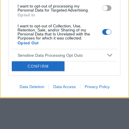
edukacyjno-informacyjny. Wydawca i redakcja serwisu nie ponosi
I want to opt-out of processing my
odpowiedzialności za efekty ich zastosowania. Przed
Personal Data for Targeted Advertising.
zastosowaniem porad i wskazówek zawartych w serwisie, należy
Opted In
bezwzględnie skonsultować się z lekarzem.
I want to opt-out of Collection, Use,
Retention, Sale, and/or Sharing of my
Personal Data that Is Unrelated with the
Purposes for which it was collected.
Reklama:
Opted Out
Sensitive Data Processing Opt Outs
CONFIRM
Data Deletion
Data Access
Privacy Policy