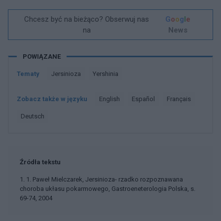
Chcesz być na bieżąco? Obserwuj nas
G
o
o
g
l
e
na
News
POWIĄZANE
Tematy
Jersinioza
Yershinia
Zobacz także w języku
english
español
français
deutsch
Źródła tekstu
1. 1. Paweł Mielczarek, Jersinioza- rzadko rozpoznawana
choroba ukłasu pokarmowego, Gastroeneterologia Polska, s.
69-74, 2004