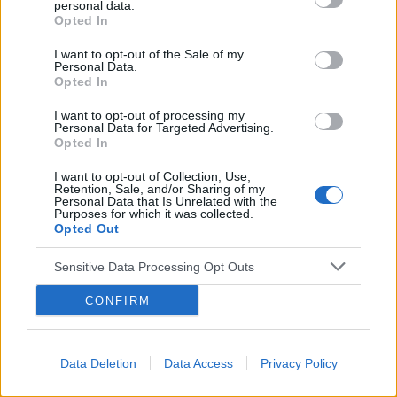
personal data.
Metanabol a niedobor wzrostu.
Opted In
Mam pytanie czy u dziecka (15 letniego) mozna leczyc
I want to opt-out of the Sale of my
niedobor wzrostu metanabolem (metanabol 5mg)?
Personal Data.
Proszę o szybką odpowiedz, z góry dziekuję.
Opted In
I want to opt-out of processing my
Personal Data for Targeted Advertising.
gość
Opted In
Forum:
Pediatria - grupa dla rodziny i pacjenta
I want to opt-out of Collection, Use,
Retention, Sale, and/or Sharing of my
Personal Data that Is Unrelated with the
Purposes for which it was collected.
PSYCHOLOG DZIECIĘCY - SZCZECIN
Opted Out
Witam wszystkich Poszukuję dobrego psychologa
dziecięcego w Szczecinie. Jak ktoś zna, to bardzo
Sensitive Data Processing Opt Outs
proszę o jakąś wiadomość. Dziękuję
CONFIRM
aniazaw
Data Deletion
Data Access
Privacy Policy
Forum:
Przypadki pediatryczne