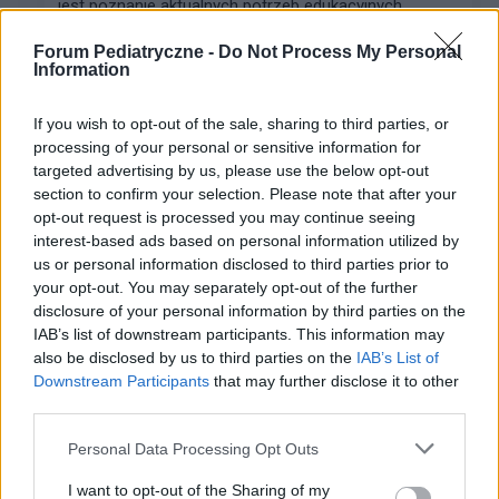
jest poznanie aktualnych potrzeb edukacyjnych
pediatrów, obszarów niepewności w codziennej
Forum Pediatryczne -
Do Not Process My Personal
praktyce kl...
Information
If you wish to opt-out of the sale, sharing to third parties, or
ewa k.
processing of your personal or sensitive information for
Forum:
Choroby dziecięce
targeted advertising by us, please use the below opt-out
section to confirm your selection. Please note that after your
opt-out request is processed you may continue seeing
Po usunięciu trzeciego migdałka
interest-based ads based on personal information utilized by
us or personal information disclosed to third parties prior to
Dzień dobry, szukam po forach i fejsbuku pomocy bo
your opt-out. You may separately opt-out of the further
2 tygodnie temu mojej 5-letniej córeczce usuwali
disclosure of your personal information by third parties on the
trzeci migdałek ze znieczuleniem ogólnym. Po operacji
IAB’s list of downstream participants. This information may
wymiotowała bo połykała krew, męczy się bo d...
also be disclosed by us to third parties on the
IAB’s List of
Downstream Participants
that may further disclose it to other
third parties.
wiktor305
Forum:
Przypadki pediatryczne
Personal Data Processing Opt Outs
I want to opt-out of the Sharing of my