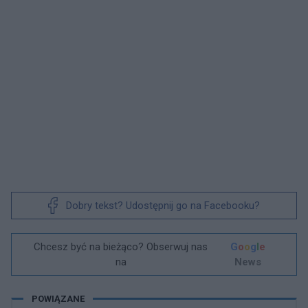
Dobry tekst? Udostępnij go na Facebooku?
Chcesz być na bieżąco? Obserwuj nas
G
o
o
g
l
e
na
News
POWIĄZANE