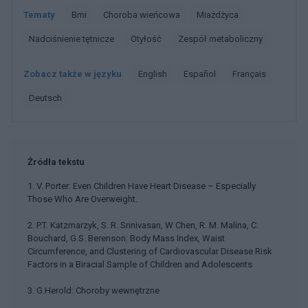
Tematy
Bmi
Choroba wieńcowa
Miażdżyca
Nadciśnienie tętnicze
Otyłość
Zespół metaboliczny
Zobacz także w języku
english
español
français
deutsch
Źródła tekstu
1. V. Porter: Even Children Have Heart Disease – Especially
Those Who Are Overweight.
2. P.T. Katzmarzyk, S. R. Srinivasan, W Chen, R. M. Malina, C.
Bouchard, G.S. Berenson: Body Mass Index, Waist
Circumference, and Clustering of Cardiovascular Disease Risk
Factors in a Biracial Sample of Children and Adolescents
3. G.Herold: Choroby wewnętrzne