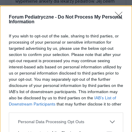
wypełnienie ankiety dla lekarzy pediatrów. Jej celem
jest poznanie aktualnych potrzeb edukacyjnych
pediatrów, obszarów niepewności w codziennej
Forum Pediatryczne -
Do Not Process My Personal
praktyce kl...
Information
If you wish to opt-out of the sale, sharing to third parties, or
ewa k.
processing of your personal or sensitive information for
Forum:
Choroby dziecięce
targeted advertising by us, please use the below opt-out
section to confirm your selection. Please note that after your
opt-out request is processed you may continue seeing
interest-based ads based on personal information utilized by
Po usunięciu trzeciego migdałka
us or personal information disclosed to third parties prior to
Dzień dobry, szukam po forach i fejsbuku pomocy bo
your opt-out. You may separately opt-out of the further
2 tygodnie temu mojej 5-letniej córeczce usuwali
disclosure of your personal information by third parties on the
trzeci migdałek ze znieczuleniem ogólnym. Po operacji
IAB’s list of downstream participants. This information may
wymiotowała bo połykała krew, męczy się bo d...
also be disclosed by us to third parties on the
IAB’s List of
Downstream Participants
that may further disclose it to other
third parties.
wiktor305
Personal Data Processing Opt Outs
Forum:
Przypadki pediatryczne