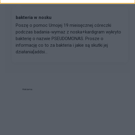
bakteria w nosku
Poszę o pomoc Umojej 19 mieisęcznej córeczki
podczas badania-wymaz z noska+kardigram wykryto
bakterię o nazwie PSEUDOMONAS. Prosze o
informację co to za bakteria i jakie są skutki jej
działania[addsi...
Reklama: