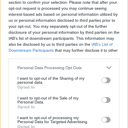
Forum:
Żywienie dzieci
section to confirm your selection. Please note that after your
opt-out request is processed you may continue seeing
interest-based ads based on personal information utilized by
Owłosienie u dziecka 4-
us or personal information disclosed to third parties prior to
your opt-out. You may separately opt-out of the further
letniego(dziewczynka)hypertrychoza :(
disclosure of your personal information by third parties on the
Nasza córcia miesiąc temu skończyła 4 latka jest
IAB’s list of downstream participants. This information may
pokryta meszkiem na plecach, ręcach, nogach włoski
also be disclosed by us to third parties on the
IAB’s List of
miała os urodzenia ale króciótkie a teraz niektóre mają
Downstream Participants
that may further disclose it to other
około 1cm długości, dostaliśmy skierowanie ...
third parties.
Personal Data Processing Opt Outs
I want to opt-out of the Sharing of my
personal data.
Opted In
Reklama:
I want to opt-out of the Sale of my
Personal Data.
Opted In
I want to opt-out of processing my
Personal Data for Targeted Advertising.
Opted In