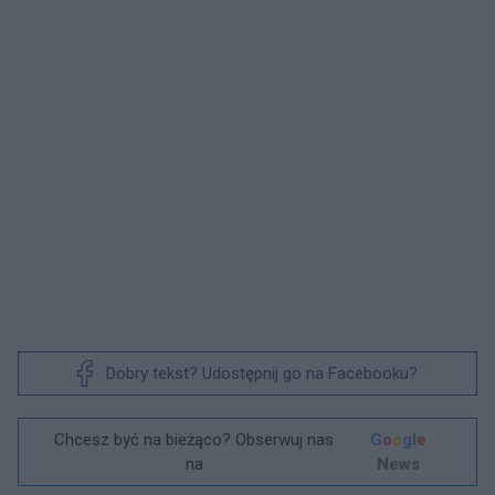
Dobry tekst? Udostępnij go na Facebooku?
Chcesz być na bieżąco? Obserwuj nas
G
o
o
g
l
e
na
News