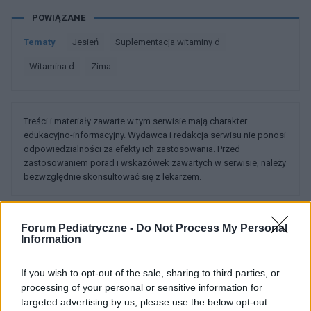
POWIĄZANE
Tematy
Jesień
Suplementacja witaminy d
Witamina d
Zima
Treści i materiały zawarte w tym serwisie mają charakter
edukacyjno-informacyjny. Wydawca i redakcja serwisu nie ponosi
odpowiedzialności za efekty ich zastosowania. Przed
zastosowaniem porad i wskazówek zawartych w serwisie, należy
bezwzględnie skonsultować się z lekarzem.
Forum Pediatryczne -
Do Not Process My Personal
POWIĄZANE DYSKUSJE NA FORUM Z
Information
KATEGORII
ŻYWIENIE
If you wish to opt-out of the sale, sharing to third parties, or
processing of your personal or sensitive information for
gość
targeted advertising by us, please use the below opt-out