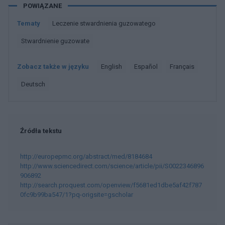
POWIĄZANE
Tematy
Leczenie stwardnienia guzowatego
Stwardnienie guzowate
Zobacz także w języku
english
español
français
deutsch
Źródła tekstu
http://europepmc.org/abstract/med/8184684
http://www.sciencedirect.com/science/article/pii/S0022346896
906892
http://search.proquest.com/openview/f5681ed1dbe5af42f787
0fc9b99ba547/1?pq-origsite=gscholar