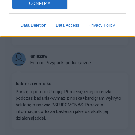
CONFIRM
PSYCHOLOG DZIECIĘCY - SZCZECIN
Witam wszystkich Poszukuję dobrego psychologa
Data Deletion
Data Access
Privacy Policy
dziecięcego w Szczecinie. Jak ktoś zna, to bardzo
proszę o jakąś wiadomość. Dziękuję
aniazaw
Forum:
Przypadki pediatryczne
bakteria w nosku
Poszę o pomoc Umojej 19 mieisęcznej córeczki
podczas badania-wymaz z noska+kardigram wykryto
bakterię o nazwie PSEUDOMONAS. Prosze o
informację co to za bakteria i jakie są skutki jej
działania[addsi...