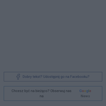
Dobry tekst? Udostępnij go na Facebooku?
Chcesz być na bieżąco? Obserwuj nas
G
o
o
g
l
e
na
News