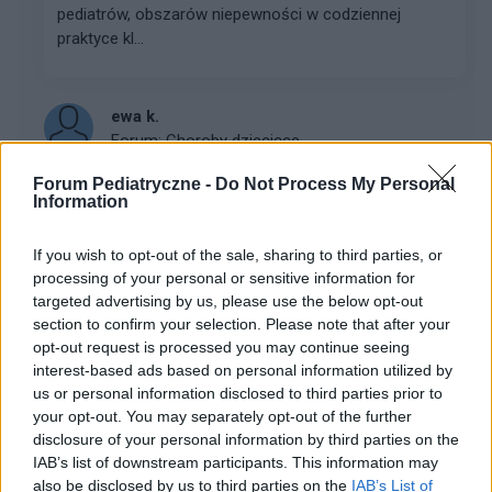
pediatrów, obszarów niepewności w codziennej
praktyce kl...
ewa k.
Forum:
Choroby dziecięce
Forum Pediatryczne -
Do Not Process My Personal
Information
Po usunięciu trzeciego migdałka
Dzień dobry, szukam po forach i fejsbuku pomocy bo
If you wish to opt-out of the sale, sharing to third parties, or
2 tygodnie temu mojej 5-letniej córeczce usuwali
processing of your personal or sensitive information for
trzeci migdałek ze znieczuleniem ogólnym. Po operacji
targeted advertising by us, please use the below opt-out
wymiotowała bo połykała krew, męczy się bo d...
section to confirm your selection. Please note that after your
opt-out request is processed you may continue seeing
interest-based ads based on personal information utilized by
us or personal information disclosed to third parties prior to
gość
your opt-out. You may separately opt-out of the further
Forum:
Choroby dziecięce
disclosure of your personal information by third parties on the
IAB’s list of downstream participants. This information may
also be disclosed by us to third parties on the
IAB’s List of