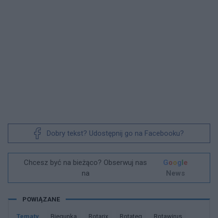
Dobry tekst? Udostępnij go na Facebooku?
Chcesz być na bieżąco? Obserwuj nas
G
o
o
g
l
e
na
News
POWIĄZANE
Tematy
Biegunka
Rotarix
Rotateq
Rotawirus