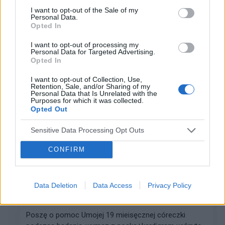
Proszę o szybką odpowiedz, z góry dziekuję.
I want to opt-out of the Sale of my
Personal Data.
Opted In
gość
I want to opt-out of processing my
Forum:
Pediatria - grupa dla rodziny i pacjenta
Personal Data for Targeted Advertising.
Opted In
I want to opt-out of Collection, Use,
PSYCHOLOG DZIECIĘCY - SZCZECIN
Retention, Sale, and/or Sharing of my
Personal Data that Is Unrelated with the
Witam wszystkich Poszukuję dobrego psychologa
Purposes for which it was collected.
dziecięcego w Szczecinie. Jak ktoś zna, to bardzo
Opted Out
proszę o jakąś wiadomość. Dziękuję
Sensitive Data Processing Opt Outs
CONFIRM
aniazaw
Forum:
Przypadki pediatryczne
Data Deletion
Data Access
Privacy Policy
bakteria w nosku
Poszę o pomoc Umojej 19 mieisęcznej córeczki