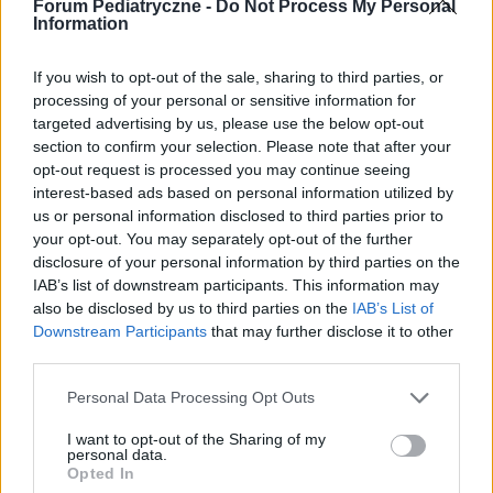
Forum Pediatryczne -
Do Not Process My Personal
Information
gość
Forum:
Choroby dziecięce
If you wish to opt-out of the sale, sharing to third parties, or
processing of your personal or sensitive information for
targeted advertising by us, please use the below opt-out
Ból brzucha ciągły u 6-latki
section to confirm your selection. Please note that after your
opt-out request is processed you may continue seeing
Dzień dobry Córka od ponad roku skarży się na ból
interest-based ads based on personal information utilized by
brzucha. Dwukrotnie w odstępie 10 m-cy miała USG,
us or personal information disclosed to third parties prior to
które nic nie wykazało. W 08.2023 wyszła obniżona
your opt-out. You may separately opt-out of the further
hemoglobina. Od września bierze żelazo Ferum, wi...
disclosure of your personal information by third parties on the
IAB’s list of downstream participants. This information may
also be disclosed by us to third parties on the
IAB’s List of
wiktor305
Downstream Participants
that may further disclose it to other
Forum:
Przypadki pediatryczne
third parties.
Personal Data Processing Opt Outs
Metanabol a niedobor wzrostu.
I want to opt-out of the Sharing of my
Mam pytanie czy u dziecka (15 letniego) mozna leczyc
personal data.
Opted In
niedobor wzrostu metanabolem (metanabol 5mg)?