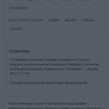
Szczepienia
Zobacz także w języku
english
español
français
deutsch
Źródła tekstu
1) Prevention of Rotavirus Disease: Guidelines for Use of
Rotavirus Vaccine. American Academy of Pediatrics, Committee
on Infectious Diseases. Pediatrics, Vol. 119, Number 1, January
2007, 171-179.
2) Rotarix: informacja dla użytkownika. GlaxoSmithKline
Treści i materiały zawarte w tym serwisie mają charakter
edukacyjno-informacyjny. Wydawca i redakcja serwisu nie ponosi