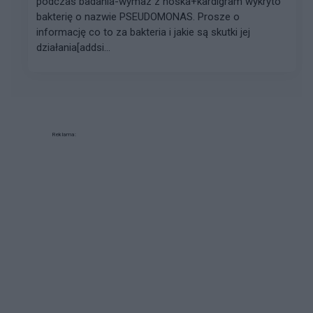
podczas badania-wymaz z noska+kardigram wykryto
bakterię o nazwie PSEUDOMONAS. Prosze o
informację co to za bakteria i jakie są skutki jej
działania[addsi...
Reklama: