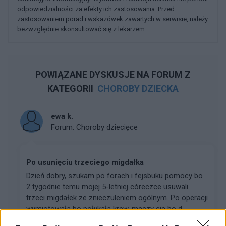
odpowiedzialności za efekty ich zastosowania. Przed
zastosowaniem porad i wskazówek zawartych w serwisie, należy
bezwzględnie skonsultować się z lekarzem.
POWIĄZANE DYSKUSJE NA FORUM Z
KATEGORII
CHOROBY DZIECKA
ewa k.
Forum:
Choroby dziecięce
Po usunięciu trzeciego migdałka
Dzień dobry, szukam po forach i fejsbuku pomocy bo
2 tygodnie temu mojej 5-letniej córeczce usuwali
trzeci migdałek ze znieczuleniem ogólnym. Po operacji
wymiotowała bo połykała krew, męczy się bo d...