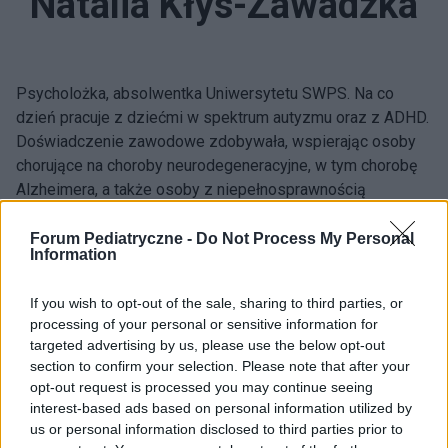
Natalia Kłys-Zawadzka
Psycholożka, absolwentka Uniwersytetu SWPS. Na co
dzień pracuje z dziećmi w spektrum autyzmu oraz z ADHD.
Doświadczenie zawodowe zdobywała, wspierając osoby
chorujące na choroby neurodegeneracyjne, w tym chorobę
Alzheimera, a także osoby z niepełnosprawnością
intelektualną. Szczególnie interesuje się wzajemnym
wpływem ciała i psychiki. Od kilku lat autorka artykułów
Forum Pediatryczne -
Do Not Process My Personal
Information
łączących zagadnienia medyczne z psychologią, m.in. z
obszaru psychosomatyki i psychoonkologii. Poza pracą
If you wish to opt-out of the sale, sharing to third parties, or
pasjonuje się literaturą i sztuką.
processing of your personal or sensitive information for
targeted advertising by us, please use the below opt-out
Treści dodane przez autora (38):
section to confirm your selection. Please note that after your
opt-out request is processed you may continue seeing
ADHD a bezpieczeństwo na drodze: co mówią
interest-based ads based on personal information utilized by
najnowsze badania?
us or personal information disclosed to third parties prior to
Alarmująca liczba prób samobójczych wśród polskich