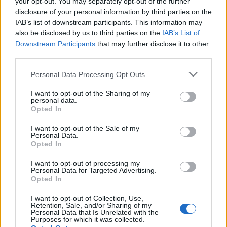
your opt-out. You may separately opt-out of the further
dzieci – gdzie szukać pomocy?
disclosure of your personal information by third parties on the
Aparaty ortodontyczne — dlaczego młodzi ludzie chcą je
IAB’s list of downstream participants. This information may
nosić?
also be disclosed by us to third parties on the
IAB’s List of
Downstream Participants
that may further disclose it to other
Audyzm — czyli o tym, jak dyskryminowani są głusi
third parties.
Brak słów na emocje – czyli o aleksytymii w spektrum
autyzmu
Personal Data Processing Opt Outs
Cena perfekcji: jak anoreksja i bulimia niszczą zdrowie
I want to opt-out of the Sharing of my
jamy ustnej?
personal data.
Opted In
Co wywołuje lęk u dzieci w spektrum autyzmu?
Czas spędzany przez dzieci w sieci: czy jest się o co
I want to opt-out of the Sale of my
martwić?
Personal Data.
Opted In
Czy celiakię można pomylić z ADHD?
Czy chroniczny stres może prowadzić do nowotworu?
I want to opt-out of processing my
Personal Data for Targeted Advertising.
Czy czas spędzany przed ekranem to nowy winowajca
Opted In
dziecięcej nadwagi?
I want to opt-out of Collection, Use,
Czy leki psychotropowe są uzależniające? 5
Retention, Sale, and/or Sharing of my
największych mitów!
Personal Data that Is Unrelated with the
Purposes for which it was collected.
Czy łuszczyca to tylko problem skóry – jakie są