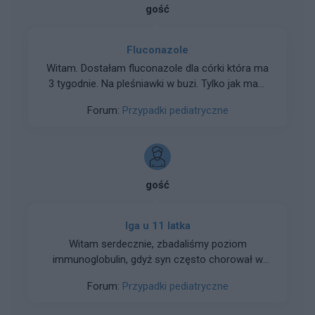
gość
Fluconazole
Witam. Dostałam fluconazole dla córki która ma
3 tygodnie. Na pleśniawki w buzi. Tylko jak mam
jej to podać smarować buzię w środku i język?
Forum:
Przypadki pediatryczne
gość
Iga u 11 latka
Witam serdecznie, zbadaliśmy poziom
immunoglobulin, gdyż syn często chorował w
lipcu 2023 r poziom - 0,17 Później w styczniu
Forum:
Przypadki pediatryczne
poziom 0,01, a teraz odebrałam wynik