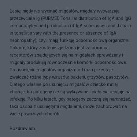
Lepiej nigdy nie wycinać migdałów, migdały wytwarzają
przeciwciała Ig (PUBMED:Tonsillar distribution of IgA and IgG
immunocytes and production of IgA subclasses and J chain
in tonsillitis vary with the presence or absence of IgA
nephropathy), czyli mają funkcję odpornościową organizmu.
Pokarm, który zostanie zjedzona jest za pomocą
receptorów znajdujących się na migdałach sprawdzany i
migdały produkują równocześnie komórki odpornościowe.
Po usunięciu migdałów organizm od razu przestaje
zwalczać różne typy wirusów, bakterii, grzybów, pasożytów.
Dlatego właśnie po usunięciu migdałów dziecko mniej
choruje, bo patogeny nie są wykrywane i ciało nie reaguje na
infekcje. Po kilku latach, gdy patogeny zaczną się namnażać,
taka osoba z usuniętymi migdałami, może zachorować na
wiele poważnych chorób.
Pozdrawiam.