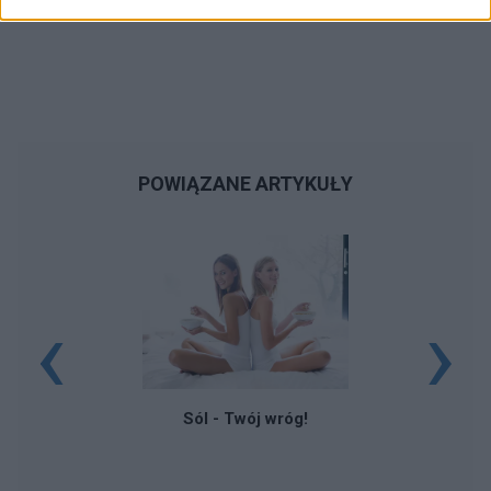
POWIĄZANE ARTYKUŁY
‹
›
Sól - Twój wróg!