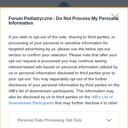
Forum Pediatryczne -
Do Not Process My Personal
gość
Information
Kinaza kreatynowa, CK, izoenzym MB.
If you wish to opt-out of the sale, sharing to third parties, or
Witam, w maju ubiegłego roku gdy córka miała 3
processing of your personal or sensitive information for
targeted advertising by us, please use the below opt-out
miesiące trafiłyśmy do szpitala z zapaleniem
section to confirm your selection. Please note that after your
płuc, w badaniach krwi podwyższone Alat, Aspat
Forum:
Przypadki pediatryczne
opt-out request is processed you may continue seeing
do kontroli w poradni. Pediatra w sierpniu zleciła
interest-based ads based on personal information utilized by
zbadanie CK przez utrzymujące się enzymy
us or personal information disclosed to third parties prior to
wątrobowe, CK wyszło ponad normę. Od
your opt-out. You may separately opt-out of the further
sierpnia tamtego roku kinaza urosła do 400 -
disclosure of your personal information by third parties on the
480, CKMb - 40.3, Alat, Aspat w normie. Córka
gość
IAB’s list of downstream participants. This information may
przebadana przez dwóch kardiologów,
also be disclosed by us to third parties on the
IAB’s List of
neurologa, za tydzień kolejny neurolog, pediatra
Downstream Participants
that may further disclose it to other
rozkłada ręce.. internet przeszukany. Czy któryś
Ob 74
third parties.
rodzic spotkał się z takimi wynikami u dziecka i
Witam , mój synek 3 lata dziś odebrałam wyniki
ostatecznie lekarze postawili diagnozę?
Personal Data Processing Opt Outs
on 74 szok , nie wiem skąd taka liczba strasznie
się boje . Dziecko ogólnie nie gorączkuje , słabiej