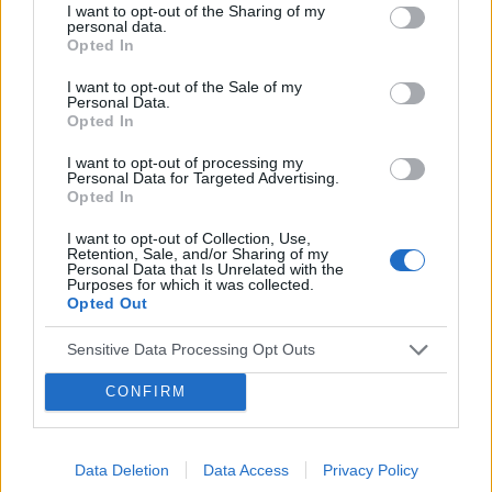
I want to opt-out of the Sharing of my
Forum:
Przypadki pediatryczne
je ale je , piję normalnie ... W nocy mi się
personal data.
wybudza jest płacz i strasznie kopie nogami ...
Opted In
Crp też wyszło ale nie aż taki . Wyszło dwa .
I want to opt-out of the Sale of my
Bardziej się boje o te Ob że aż takie wysokie ,
Personal Data.
POWIĄZANE
syn po grupie powikłania zapalenie mięśni, ale
Opted In
nie uszkodzone zrobiono badania . Po prostu
Tematy
specjalista
pediatra
lekarz pediatra
I want to opt-out of processing my
nie chodził kilka dni bo go musiało boleć . Teraz
Personal Data for Targeted Advertising.
leczenie pediatryczne
chodzi biega ... Czy te OB może być po zapaleniu
Opted In
mięśni ?
I want to opt-out of Collection, Use,
Reklama:
Retention, Sale, and/or Sharing of my
Personal Data that Is Unrelated with the
Purposes for which it was collected.
Opted Out
Sensitive Data Processing Opt Outs
CONFIRM
Data Deletion
Data Access
Privacy Policy