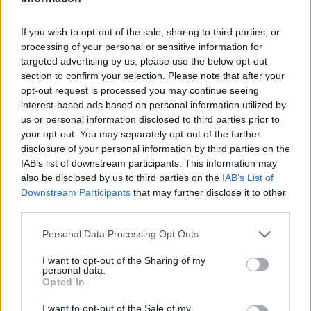
Forum:
Choroby dziecięce
If you wish to opt-out of the sale, sharing to third parties, or
processing of your personal or sensitive information for
Ból brzucha ciągły u 6-latki
targeted advertising by us, please use the below opt-out
Dzień dobry Córka od ponad roku skarży się na ból
section to confirm your selection. Please note that after your
brzucha. Dwukrotnie w odstępie 10 m-cy miała USG,
opt-out request is processed you may continue seeing
które nic nie wykazało. W 08.2023 wyszła obniżona
interest-based ads based on personal information utilized by
us or personal information disclosed to third parties prior to
hemoglobina. Od września bierze żelazo Ferum, wi...
your opt-out. You may separately opt-out of the further
disclosure of your personal information by third parties on the
IAB’s list of downstream participants. This information may
wiktor305
also be disclosed by us to third parties on the
IAB’s List of
Forum:
Przypadki pediatryczne
Downstream Participants
that may further disclose it to other
third parties.
Metanabol a niedobor wzrostu.
Personal Data Processing Opt Outs
Mam pytanie czy u dziecka (15 letniego) mozna leczyc
I want to opt-out of the Sharing of my
niedobor wzrostu metanabolem (metanabol 5mg)?
personal data.
Proszę o szybką odpowiedz, z góry dziekuję.
Opted In
I want to opt-out of the Sale of my