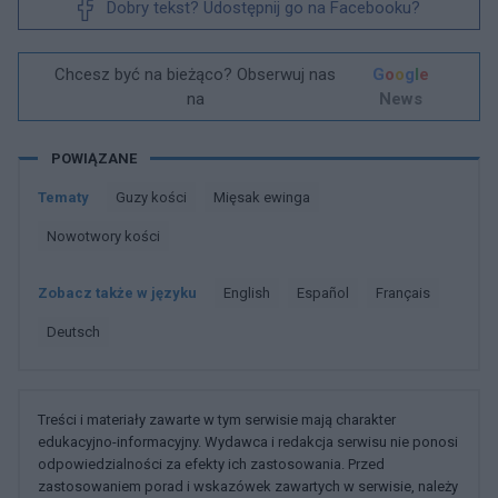
Dobry tekst? Udostępnij go na Facebooku?
Chcesz być na bieżąco? Obserwuj nas
G
o
o
g
l
e
na
News
POWIĄZANE
Tematy
Guzy kości
Mięsak ewinga
Nowotwory kości
Zobacz także w języku
english
español
français
deutsch
Treści i materiały zawarte w tym serwisie mają charakter
edukacyjno-informacyjny. Wydawca i redakcja serwisu nie ponosi
odpowiedzialności za efekty ich zastosowania. Przed
zastosowaniem porad i wskazówek zawartych w serwisie, należy