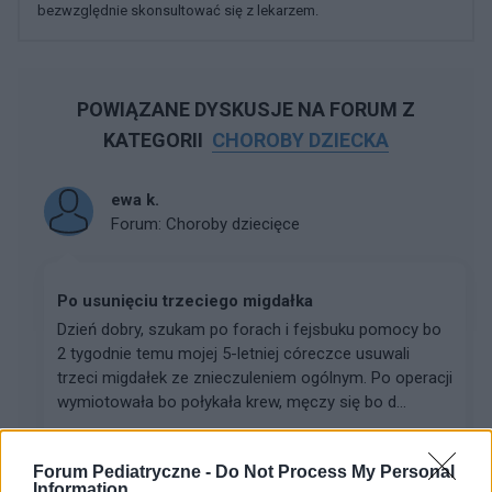
bezwzględnie skonsultować się z lekarzem.
POWIĄZANE DYSKUSJE NA FORUM Z
KATEGORII
CHOROBY DZIECKA
ewa k.
Forum:
Choroby dziecięce
Po usunięciu trzeciego migdałka
Dzień dobry, szukam po forach i fejsbuku pomocy bo
2 tygodnie temu mojej 5-letniej córeczce usuwali
trzeci migdałek ze znieczuleniem ogólnym. Po operacji
wymiotowała bo połykała krew, męczy się bo d...
Forum Pediatryczne -
Do Not Process My Personal
gość
Information