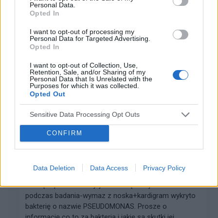
Personal Data.
Opted In
gość
Forum:
Pediatria - grupa dla rodziny i pacjenta
I want to opt-out of processing my
Personal Data for Targeted Advertising.
Opted In
PSYCHOLOG DZIECIĘCY - SZCZECIN
I want to opt-out of Collection, Use,
Witam wszystkich Poszukuję dobrego psychologa
Retention, Sale, and/or Sharing of my
Personal Data that Is Unrelated with the
dziecięcego w Szczecinie. Jak ktoś zna, to bardzo
Purposes for which it was collected.
proszę o jakąś wiadomość. Dziękuję
Opted Out
Sensitive Data Processing Opt Outs
aniazaw
CONFIRM
Forum:
Przypadki pediatryczne
Data Deletion
Data Access
Privacy Policy
bakteria w nosku
Poszę o pomoc Umojej 19 mieisęcznej córeczki
podczas badania-wymaz z noska+kardigram wykryto
bakterię o nazwie PSEUDOMONAS. Prosze o
informację co to za bakteria i jakie są skutki jej