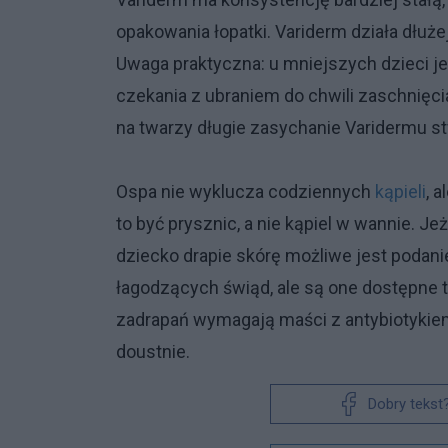
opakowania łopatki. Variderm działa dłuż
Uwaga praktyczna: u mniejszych dzieci j
czekania z ubraniem do chwili zaschnięc
na twarzy długie zasychanie Varidermu stw
Ospa nie wyklucza codziennych
kąpieli
, 
to być prysznic, a nie kąpiel w wannie. 
dziecko drapie skórę możliwe jest podan
łagodzących świąd, ale są one dostępne 
zadrapań wymagają maści z antybiotykiem
doustnie.
Dobry tekst