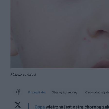
Różyczka u dzieci
Przejdź do:
Objawy i przebieg
Kiedy udać się d
Ospa
wietrzna jest ostrą chorobą za