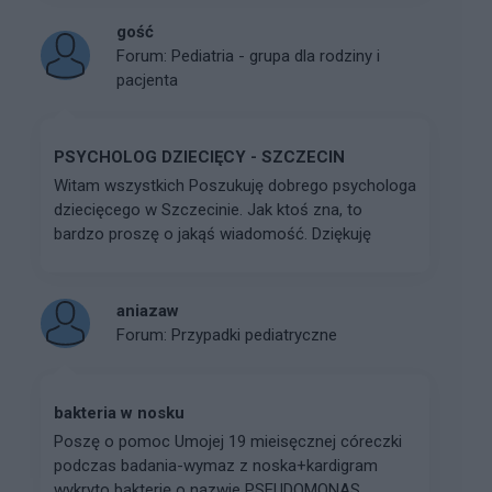
gość
Forum:
Pediatria - grupa dla rodziny i
pacjenta
PSYCHOLOG DZIECIĘCY - SZCZECIN
Witam wszystkich Poszukuję dobrego psychologa
dziecięcego w Szczecinie. Jak ktoś zna, to
bardzo proszę o jakąś wiadomość. Dziękuję
aniazaw
Forum:
Przypadki pediatryczne
bakteria w nosku
Poszę o pomoc Umojej 19 mieisęcznej córeczki
podczas badania-wymaz z noska+kardigram
wykryto bakterię o nazwie PSEUDOMONAS.