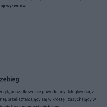
cji wykwitów.
rzebieg
yk, początkowo nie powodujący dolegliwości, z
ej, przekształcający się w krostę i zasychający w
 odpada bez pozostawienia blizny.