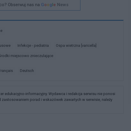
co? Obserwuj nas na
G
o
o
g
l
e
News
ne
rusowe
Infekcje - pediatria
Ospa wietrzna [varicella]
Środki miejscowo znieczulające
français
deutsch
kter edukacyjno-informacyjny. Wydawca i redakcja serwisu nie ponosi
ed zastosowaniem porad i wskazówek zawartych w serwisie, należy