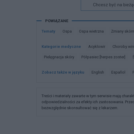
Chcesz być na bieżą
POWIĄZANE
Tematy
Ospa
Ospa wietrzna
Zmiany skór
Kategorie medyczne
Acyklowir
Choroby wi
Pielęgnacja skóry
Półpasiec [herpes zoster]
Zobacz także w języku
english
español
Treści i materiały zawarte w tym serwisie mają chara
odpowiedzialności za efekty ich zastosowania. Prz
bezwzględnie skonsultować się z lekarzem.