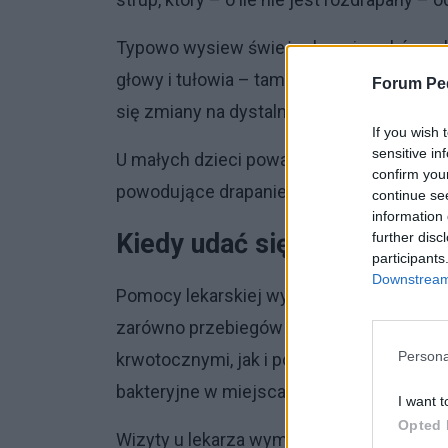
Typowo wysiew świeżych zmian skórnych tr
głowy i tułowia – tam też zmiany skórne p
Forum Ped
się zmiany na dystalnych częściach kończ
If you wish 
sensitive in
U małych dzieci poważnym problemem w l
confirm you
powodujące drapanie się i miejscowe pow
continue se
information 
Kiedy udać się do lekarza i
further disc
participants
Downstream 
Pomocy lekarskiej wymagają zmiany skór
zarówno przebiegów nadmiernie ciężkich 
Persona
krwotocznymi, jak i powikłań miejscowyc
bakteryjne w miejscach rozdrapanych pę
I want t
Opted 
Wizyty u lekarza wymagają inne niepokoj