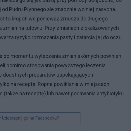
ej od Pudru Płynnego ale znacznie wolniej zasycha.
est to kłopotliwe ponieważ zmusza do długiego
ia zmian na tułowiu. Przy zmianach zlokalizowanych
arza ryzyko rozmazania pasty i zatarcia jej do oczu.
ale do momentu wyleczenia zmian skórnych powinien
Jeżeli pomimo stosowania powyższego leczenia
ie doustnych preparatów uspokajających i
tylko na receptę. Ropne powikłania w miejscach
 (także na receptę) lub nawet podawania antybiotyku
? Udostępnij go na Facebooku?