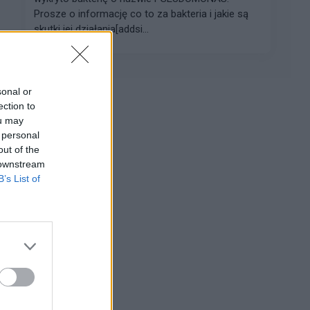
Prosze o informację co to za bakteria i jakie są
skutki jej działania[addsi...
sonal or
ection to
ou may
Reklama:
 personal
out of the
 downstream
B’s List of