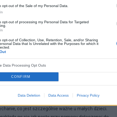
ca się lub bardzo wysoka
gorączka
, zaburzenia
o opt-out of the Sale of my Personal Data.
In
ojawienie się na skórze nietypowych wykwitów (np.
to opt-out of processing my Personal Data for Targeted
ing.
In
o opt-out of Collection, Use, Retention, Sale, and/or Sharing
ersonal Data that Is Unrelated with the Purposes for which it
lected.
t odpowiednia pielęgnacja zmian skórnych,
Out
 zapalnego. Służą temu dostępne bez recepty
ve Data Processing Opt Outs
, zawierające związki cynku oraz substancje
e. Najpopularniejsze z nich to “Puder Płynny”,
CONFIRM
rm”.
Data Deletion
Data Access
Privacy Policy
iej płynną, najlepiej nakłada się do małym
ychanie, co jest szczególnie ważne u małych dzieci.
 nakłada go się jak pastę przy pomocy dołączonej do