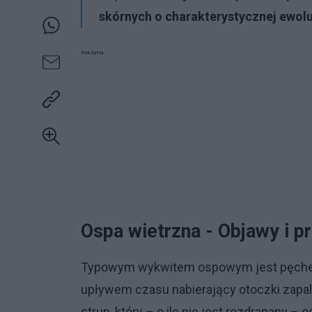
skórnych o charakterystycznej ewolu
Reklama:
Ospa wietrzna - Objawy i p
Typowym wykwitem ospowym jest pęcherz
upływem czasu nabierający otoczki zapaln
strup, który – o ile nie jest rozdrapany –