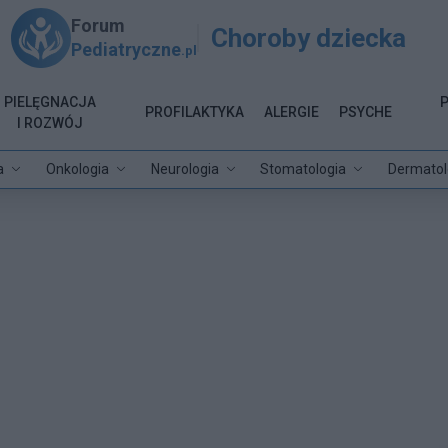
Forum
Choroby dziecka
Pediatryczne
.pl
PIELĘGNACJA
PROFILAKTYKA
ALERGIE
PSYCHE
I ROZWÓJ
a
Onkologia
Neurologia
Stomatologia
Dermatol