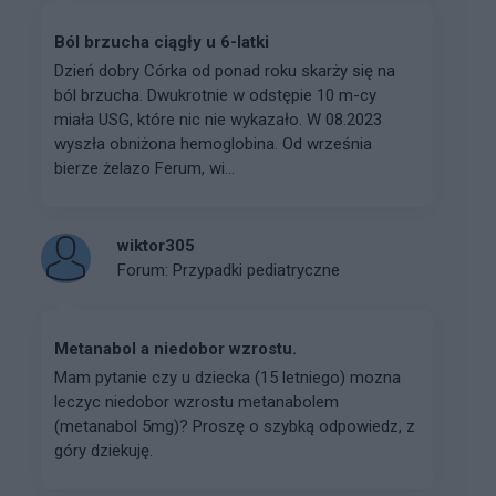
Ból brzucha ciągły u 6-latki
Dzień dobry Córka od ponad roku skarży się na
ból brzucha. Dwukrotnie w odstępie 10 m-cy
miała USG, które nic nie wykazało. W 08.2023
wyszła obniżona hemoglobina. Od września
bierze żelazo Ferum, wi...
wiktor305
Forum:
Przypadki pediatryczne
Metanabol a niedobor wzrostu.
Mam pytanie czy u dziecka (15 letniego) mozna
leczyc niedobor wzrostu metanabolem
(metanabol 5mg)? Proszę o szybką odpowiedz, z
góry dziekuję.