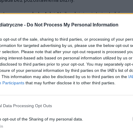
wa przez około 4 dni. Najbardziej zajęta jest skóra
ojawiają się jako pierwsze. Jako ostatnie pojawiają
iatryczne -
Do Not Process My Personal Information
yn (dłonie, stopy).
to opt-out of the sale, sharing to third parties, or processing of your per
formation for targeted advertising by us, please use the below opt-out s
eczeniu zmian skórnych jest ich swędzenie,
r selection. Please note that after your opt-out request is processed y
ikłania.
eing interest-based ads based on personal information utilized by us or
disclosed to third parties prior to your opt-out. You may separately opt-
 leczyć
losure of your personal information by third parties on the IAB’s list of
. This information may also be disclosed by us to third parties on the
IA
Participants
that may further disclose it to other third parties.
ne nie przebiegające w sposób typowy. Dotyczy to
– ze zmianami bardzo licznymi, rozległymi,
l Data Processing Opt Outs
h, z których najczęstsze są ropne nadkażenia
cherzyków i strupów.
o opt-out of the Sharing of my personal data.
In
ące objawy występujące w przebiegu ospy, takie jak