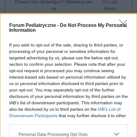
Chcesz być na bieżąco? Obserwuj nas
G
o
o
g
l
e
na
News
POWIĄZANE
Forum Pediatryczne -
Do Not Process My Personal
Information
Tematy
Lot
Podróż
Samolot
If you wish to opt-out of the sale, sharing to third parties, or
processing of your personal or sensitive information for
Zobacz także w języku
english
español
français
targeted advertising by us, please use the below opt-out
deutsch
section to confirm your selection. Please note that after your
opt-out request is processed you may continue seeing
interest-based ads based on personal information utilized by
us or personal information disclosed to third parties prior to
Treści i materiały zawarte w tym serwisie mają charakter
your opt-out. You may separately opt-out of the further
edukacyjno-informacyjny. Wydawca i redakcja serwisu nie ponosi
disclosure of your personal information by third parties on the
odpowiedzialności za efekty ich zastosowania. Przed
IAB’s list of downstream participants. This information may
zastosowaniem porad i wskazówek zawartych w serwisie, należy
also be disclosed by us to third parties on the
IAB’s List of
bezwzględnie skonsultować się z lekarzem.
Downstream Participants
that may further disclose it to other
third parties.
Reklama:
Personal Data Processing Opt Outs