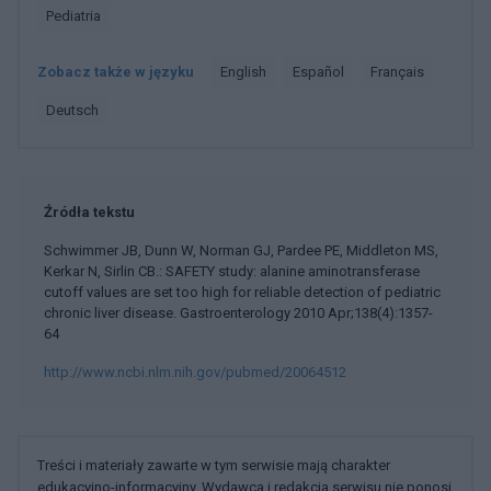
Pediatria
Zobacz także w języku
english
español
français
deutsch
Źródła tekstu
Schwimmer JB, Dunn W, Norman GJ, Pardee PE, Middleton MS,
Kerkar N, Sirlin CB.: SAFETY study: alanine aminotransferase
cutoff values are set too high for reliable detection of pediatric
chronic liver disease. Gastroenterology 2010 Apr;138(4):1357-
64
http://www.ncbi.nlm.nih.gov/pubmed/20064512
Treści i materiały zawarte w tym serwisie mają charakter
edukacyjno-informacyjny. Wydawca i redakcja serwisu nie ponosi