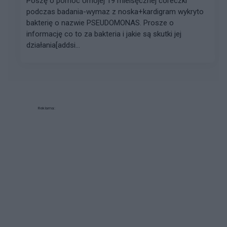
Poszę o pomoc Umojej 19 mieisęcznej córeczki
podczas badania-wymaz z noska+kardigram wykryto
bakterię o nazwie PSEUDOMONAS. Prosze o
informację co to za bakteria i jakie są skutki jej
działania[addsi...
Reklama: