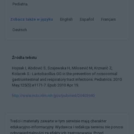
Pediatria
Zobacz także w języku
english
español
français
deutsch
Źródła tekstu
Hojsak I, Abdović S, Szajewska H, Milosević M, Krznarić Z,
Kolacek S.: Lactobacillus GG in the prevention of nosocomial
gastrointestinal and respiratory tract infections. Pediatrics. 2010
May;125(5):e1171-7. Epub 2010 Apr 19.
http://www.ncbi.nlm.nih.gov/pubmed/20403940
Treści i materiały zawarte w tym serwisie mają charakter
edukacyjno-informacyjny. Wydawca i redakcja serwisu nie ponosi
odpowiedzialności za efekty ich zastosowania. Przed