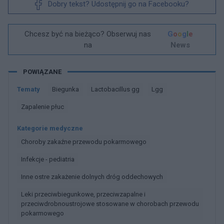
Dobry tekst? Udostępnij go na Facebooku?
Chcesz być na bieżąco? Obserwuj nas
G
o
o
g
l
e
na
News
POWIĄZANE
Tematy
Biegunka
Lactobacillus gg
Lgg
Zapalenie płuc
Kategorie medyczne
Choroby zakaźne przewodu pokarmowego
Infekcje - pediatria
Inne ostre zakażenie dolnych dróg oddechowych
Leki przeciwbiegunkowe, przeciwzapalne i
przeciwdrobnoustrojowe stosowane w chorobach przewodu
pokarmowego