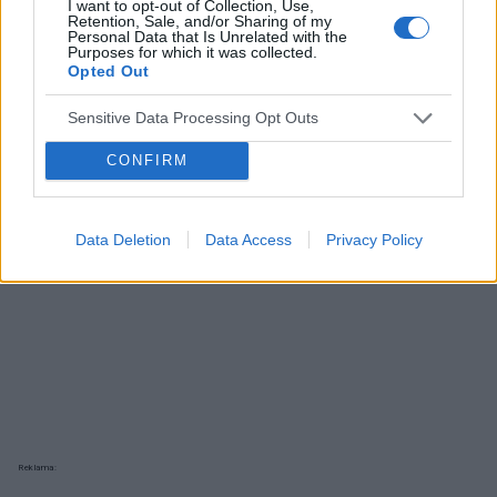
I want to opt-out of Collection, Use,
Reklama:
Retention, Sale, and/or Sharing of my
Personal Data that Is Unrelated with the
Purposes for which it was collected.
Opted Out
Sensitive Data Processing Opt Outs
CONFIRM
Data Deletion
Data Access
Privacy Policy
Reklama: