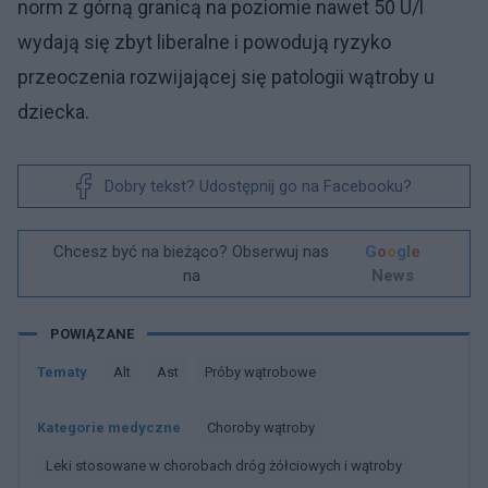
norm z górną granicą na poziomie nawet 50 U/l
wydają się zbyt liberalne i powodują ryzyko
przeoczenia rozwijającej się patologii wątroby u
dziecka.
Dobry tekst? Udostępnij go na Facebooku?
Chcesz być na bieżąco? Obserwuj nas
G
o
o
g
l
e
na
News
POWIĄZANE
Tematy
Alt
Ast
Próby wątrobowe
Kategorie medyczne
Choroby wątroby
Leki stosowane w chorobach dróg żółciowych i wątroby