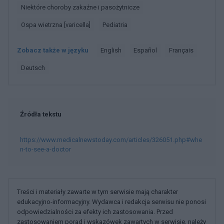
Niektóre choroby zakaźne i pasożytnicze
Ospa wietrzna [varicella]
Pediatria
Zobacz także w języku
english
español
français
deutsch
Źródła tekstu
https://www.medicalnewstoday.com/articles/326051.php#whe
n-to-see-a-doctor
Treści i materiały zawarte w tym serwisie mają charakter
edukacyjno-informacyjny. Wydawca i redakcja serwisu nie ponosi
odpowiedzialności za efekty ich zastosowania. Przed
zastosowaniem porad i wskazówek zawartych w serwisie, należy