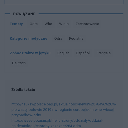
POWIĄZANE
Tematy
Odra
Who
Wirus
Zachorowania
Kategorie medyczne
Odra
Pediatria
Zobacz także w języku
english
español
français
deutsch
Źródła tekstu
http://naukawpolsce.pap.pl/aktualnosci/news%2C78496%2Cw-
pierwszej-polowie-2019-r-w-regionie-europejskim-who-wiecej-
przypadkow-odry
https://wsse-poznan.pl/menu-strony/oddzialy/oddzial-
epidemiologii/choroby-zakazne/284-odra