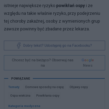
istnieje największe ryzyko
powikłań ospy
i ze
względu na takie właśnie ryzyko, przy podejrzeniu
tej choroby zakaźnej, osoby z wymienionych grup
zawsze powinny być zbadane przez lekarza.
Dobry tekst? Udostępnij go na Facebooku?
Chcesz być na bieżąco? Obserwuj nas
G
o
o
g
l
e
na
News
POWIĄZANE
Tematy
Domowe sposoby na ospę
Objawy ospy
Ospa wietrzna
Powikłania ospy
Kategorie medyczne