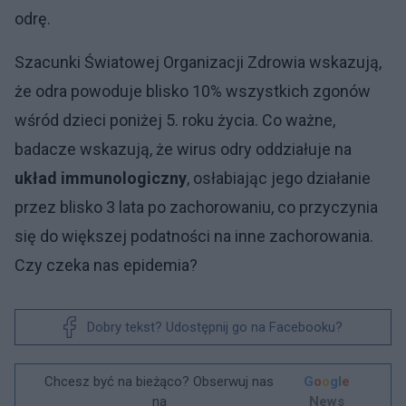
odrę.
Szacunki Światowej Organizacji Zdrowia wskazują,
że odra powoduje blisko 10% wszystkich zgonów
wśród dzieci poniżej 5. roku życia. Co ważne,
badacze wskazują, że wirus odry oddziałuje na
układ immunologiczny
, osłabiając jego działanie
przez blisko 3 lata po zachorowaniu, co przyczynia
się do większej podatności na inne zachorowania.
Czy czeka nas epidemia?
Dobry tekst? Udostępnij go na Facebooku?
Chcesz być na bieżąco? Obserwuj nas
G
o
o
g
l
e
na
News