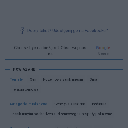
Dobry tekst? Udostępnij go na Facebooku?
Chcesz być na bieżąco? Obserwuj nas
G
o
o
g
l
e
na
News
POWIĄZANE
Tematy
Gen
Rdzeniowy zanik mięśni
Sma
Terapia genowa
Kategorie medyczne
Genetyka kliniczna
Pediatria
Zanik mięśni pochodzenia rdzeniowego i zespoły pokrewne