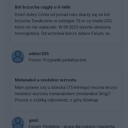
Ból brzucha ciągły u 6-latki
Dzień dobry Córka od ponad roku skarży się na ból
brzucha. Dwukrotnie w odstępie 10 m-cy miała USG,
które nic nie wykazało. W 08.2023 wyszła obniżona
hemoglobina. Od września bierze żelazo Ferum, wi...
wiktor305
Forum:
Przypadki pediatryczne
Metanabol a niedobor wzrostu.
Mam pytanie czy u dziecka (15 letniego) mozna leczyc
niedobor wzrostu metanabolem (metanabol 5mg)?
Proszę o szybką odpowiedz, z góry dziekuję.
gość
Forum:
Pediatria - grupa dla rodziny i pacjenta