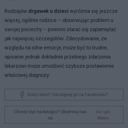
Rodzajów
drgawek u dzieci
wyróżnia się jeszcze
więcej, ogólnie rodzice – obserwując problem u
swojej pociechy – powinni starać się zapamiętać
jak najwięcej szczegółów. Zdecydowanie, ze
względu na silne emocje, może być to trudne,
opisanie jednak dokładnie przebiegu zdarzenia
lekarzowi może umożliwić szybsze postawienie
właściwej diagnozy.
Dobry tekst? Udostępnij go na Facebooku?
Chcesz być na bieżąco? Obserwuj nas
G
o
o
g
l
e
na
News