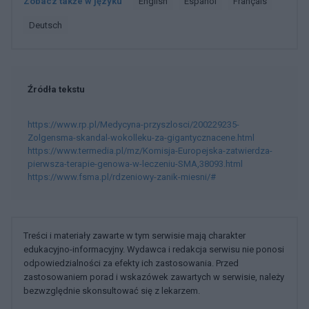
Zobacz także w języku
english
español
français
deutsch
Źródła tekstu
https://www.rp.pl/Medycyna-przyszlosci/200229235-
Zolgensma-skandal-wokolleku-za-gigantycznacene.html
https://www.termedia.pl/mz/Komisja-Europejska-zatwierdza-
pierwsza-terapie-genowa-w-leczeniu-SMA,38093.html
https://www.fsma.pl/rdzeniowy-zanik-miesni/#
Treści i materiały zawarte w tym serwisie mają charakter
edukacyjno-informacyjny. Wydawca i redakcja serwisu nie ponosi
odpowiedzialności za efekty ich zastosowania. Przed
zastosowaniem porad i wskazówek zawartych w serwisie, należy
bezwzględnie skonsultować się z lekarzem.