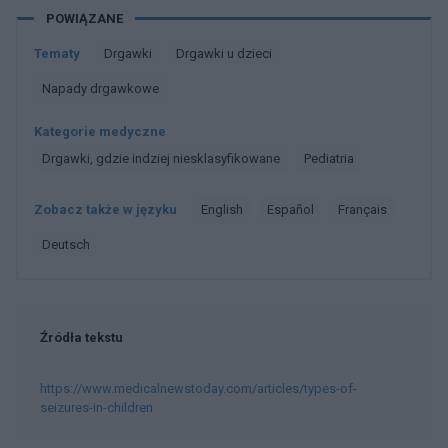
POWIĄZANE
Tematy
Drgawki
Drgawki u dzieci
Napady drgawkowe
Kategorie medyczne
Drgawki, gdzie indziej niesklasyfikowane
Pediatria
Zobacz także w języku
english
español
français
deutsch
Źródła tekstu
https://www.medicalnewstoday.com/articles/types-of-
seizures-in-children