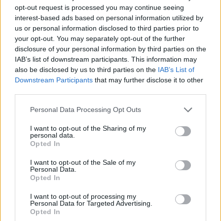
wchłaniania, inne choroby przewodu pokarmowego,
opt-out request is processed you may continue seeing
interest-based ads based on personal information utilized by
choroby tarczycy, itd., a także aspekty
us or personal information disclosed to third parties prior to
psychologiczne, które mogą niekorzystnie
your opt-out. You may separately opt-out of the further
disclosure of your personal information by third parties on the
oddziaływać na dobrostan dziecka
–
tłumaczy prof.
IAB’s list of downstream participants. This information may
dr hab. n. med. Andrzej Lewiński
.
also be disclosed by us to third parties on the
IAB’s List of
Downstream Participants
that may further disclose it to other
third parties.
Podkreśla, że jeśli u dziecka bądź osoby dorosłej
zostanie rozpoznany niedobór GH, to po
Personal Data Processing Opt Outs
wykluczeniu przyczyny organicznej wymagającej
I want to opt-out of the Sharing of my
personal data.
czasami interwencji neurochirurgicznej, pacjenci
Opted In
zostają poddani leczeniu farmakologicznemu, które
I want to opt-out of the Sale of my
Personal Data.
polega na podawaniu hormonu wzrostu w dawkach
Opted In
substytucyjnych tzn. wyrównujących ten niedobór.
I want to opt-out of processing my
Personal Data for Targeted Advertising.
–
Hormon wzrostu stosowany do terapii jest
Opted In