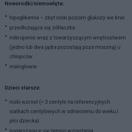
Noworodki/niemowlęta:
hipoglikemia – zbyt niski poziom glukozy we krwi
przedłużająca się żółtaczka
mikropenis wraz z towarzyszącym wnętrostwem
(jedno lub dwa jądra pozostają poza moszną) u
chłopców
małogłowie
Dzieci starsze:
niski wzrost (< 3 centyle na referencyjnych
siatkach centylowych w odniesieniu do wieku i
płci dziecka)
pogarszające się tempo wzrastania