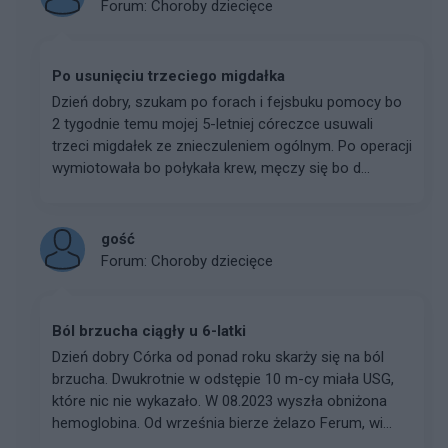
Forum:
Choroby dziecięce
Po usunięciu trzeciego migdałka
Dzień dobry, szukam po forach i fejsbuku pomocy bo
2 tygodnie temu mojej 5-letniej córeczce usuwali
trzeci migdałek ze znieczuleniem ogólnym. Po operacji
wymiotowała bo połykała krew, męczy się bo d...
gość
Forum:
Choroby dziecięce
Ból brzucha ciągły u 6-latki
Dzień dobry Córka od ponad roku skarży się na ból
brzucha. Dwukrotnie w odstępie 10 m-cy miała USG,
które nic nie wykazało. W 08.2023 wyszła obniżona
hemoglobina. Od września bierze żelazo Ferum, wi...