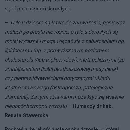
są różne u dzieci i dorosłych.
–
O ile u dziecka są łatwe do zauważenia, ponieważ
maluch po prostu nie rośnie, o tyle u dorosłych są
mniej wyraźne i mogą wiązać się z zaburzeniami np.
lipidogramu (np. z podwyższonym poziomem
cholesterolu i/lub triglicerydów), metabolicznymi (ze
zmniejszeniem ilości beztłuszczowej masy ciała)
czy nieprawidłowościami dotyczącymi układu
kostno-stawowego (osteoporoza, patologiczne
złamania). Za tymi objawami może kryć się właśnie
niedobór hormonu wzrostu
–
tłumaczy dr hab.
Renata Stawerska
.
Podkreśla, że jakość życia osoby dorosłej, u której