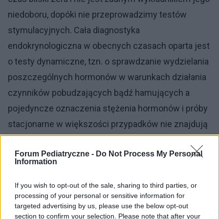
niedoboru, dopóki nie przeprowadzimy testów
stymulacyjnych. Cała diagnostyka
endokrynologiczna w obecnych czasach oparta jest
o testy dynamiczne, tzn. o sprawdzanie wydzielania
poszczególnych hormonów w warunkach działania
czynników pobudzających bądź hamujących a
pojedyncze oznaczenia stężenia hormonów i próby
stacjonarne w większości przypadków nie znajdują
zastosowania.
Forum Pediatryczne -
Do Not Process My Personal
Information
–
Należy jeszcze dodać, że przy diagnostyce
deficytu GH u dzieci bierze się pod uwagę
If you wish to opt-out of the sale, sharing to third parties, or
występowanie innych chorób, które mogą zaburzać
processing of your personal or sensitive information for
targeted advertising by us, please use the below opt-out
wzrastanie u dziecka, np. zespół upośledzonego
section to confirm your selection. Please note that after your