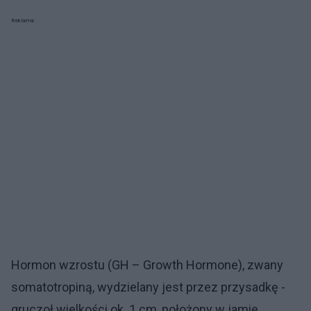
Reklama:
Hormon wzrostu (GH – Growth Hormone), zwany
somatotropiną, wydzielany jest przez przysadkę -
gruczoł wielkości ok. 1 cm, położony w jamie