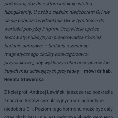
podawaną dożylnie, która indukuje istotną
hipoglikemię. U osób z ciężkim niedoborem GH nie
da się pobudzić wydzielania GH w tym teście do
wartości powyżej 3 ng/ml. Oczywiście oprócz
testów stymulacyjnych przeprowadza również
badanie obrazowe – badania rezonansu
magnetycznego okolicy podwzgórzowo-
przysadkowej, aby wykluczyć obecność guzów lub
innych mas uciskających przysadkę
–
mówi dr hab.
Renata Stawerska
.
Z kolei prof. Andrzej Lewiński jeszcze raz podkreśla
znacznie testów symulacyjnych w diagnostyce
niedoboru GH. Poziom tego hormonu może być cały
czas bliski zera i nie jest żadnym wykładnikiem jego