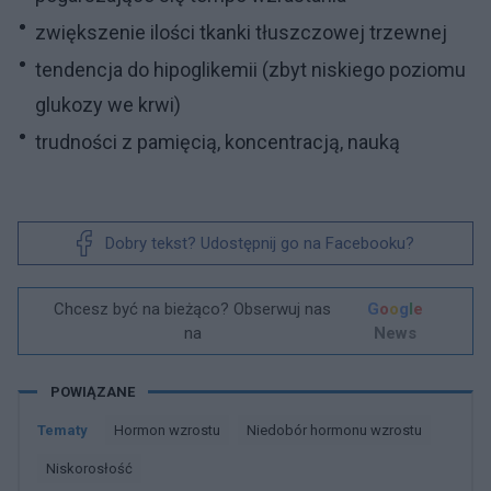
zwiększenie ilości tkanki tłuszczowej trzewnej
tendencja do hipoglikemii (zbyt niskiego poziomu
glukozy we krwi)
trudności z pamięcią, koncentracją, nauką
Dobry tekst? Udostępnij go na Facebooku?
Chcesz być na bieżąco? Obserwuj nas
G
o
o
g
l
e
na
News
POWIĄZANE
Tematy
Hormon wzrostu
Niedobór hormonu wzrostu
Niskorosłość