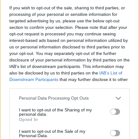
If you wish to opt-out of the sale, sharing to third parties, or
processing of your personal or sensitive information for
targeted advertising by us, please use the below opt-out
POWIĄZANE DYSKUSJE NA FORUM Z
section to confirm your selection. Please note that after your
KATEGORII
PROFILAKTYKA
opt-out request is processed you may continue seeing
interest-based ads based on personal information utilized by
us or personal information disclosed to third parties prior to
gość
your opt-out. You may separately opt-out of the further
Forum:
Pediatria - grupa dla rodziny i pacjenta
disclosure of your personal information by third parties on the
IAB’s list of downstream participants. This information may
also be disclosed by us to third parties on the
IAB’s List of
PSYCHOLOG DZIECIĘCY - SZCZECIN
Downstream Participants
that may further disclose it to other
Witam wszystkich Poszukuję dobrego psychologa
third parties.
dziecięcego w Szczecinie. Jak ktoś zna, to bardzo
proszę o jakąś wiadomość. Dziękuję
Personal Data Processing Opt Outs
I want to opt-out of the Sharing of my
personal data.
Opted In
I want to opt-out of the Sale of my
Personal Data.
Reklama: