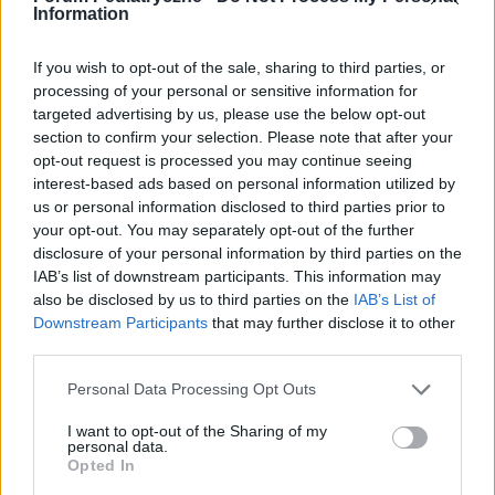
Information
odpowiedzialności za efekty ich zastosowania. Przed
zastosowaniem porad i wskazówek zawartych w serwisie, należy
bezwzględnie skonsultować się z lekarzem.
If you wish to opt-out of the sale, sharing to third parties, or
processing of your personal or sensitive information for
targeted advertising by us, please use the below opt-out
section to confirm your selection. Please note that after your
POWIĄZANE DYSKUSJE NA FORUM Z
opt-out request is processed you may continue seeing
interest-based ads based on personal information utilized by
KATEGORII
PROFILAKTYKA
us or personal information disclosed to third parties prior to
your opt-out. You may separately opt-out of the further
gość
disclosure of your personal information by third parties on the
Forum:
Pediatria - grupa dla rodziny i pacjenta
IAB’s list of downstream participants. This information may
also be disclosed by us to third parties on the
IAB’s List of
Downstream Participants
that may further disclose it to other
third parties.
PSYCHOLOG DZIECIĘCY - SZCZECIN
Witam wszystkich Poszukuję dobrego psychologa
Personal Data Processing Opt Outs
dziecięcego w Szczecinie. Jak ktoś zna, to bardzo
proszę o jakąś wiadomość. Dziękuję
I want to opt-out of the Sharing of my
personal data.
Opted In