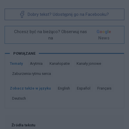
Dobry tekst? Udostępnij go na Facebooku?
Chcesz być na bieżąco? Obserwuj nas
G
o
o
g
l
e
na
News
POWIĄZANE
Tematy
Arytmia
Kanałopatie
Kanały jonowe
Zaburzenia rytmu serca
Zobacz także w języku
english
español
français
deutsch
Źródła tekstu