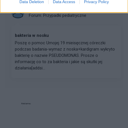
Data Deletion
Data Access
Privacy Policy
aniazaw
Forum:
Przypadki pediatryczne
bakteria w nosku
Poszę o pomoc Umojej 19 mieisęcznej córeczki
podczas badania-wymaz z noska+kardigram wykryto
bakterię o nazwie PSEUDOMONAS. Prosze o
informację co to za bakteria i jakie są skutki jej
działania[addsi...
Reklama: