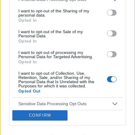
wiktor305
Forum:
Przypadki pediatryczne
I want to opt-out of the Sharing of my
personal data.
Opted In
I want to opt-out of the Sale of my
Metanabol a niedobor wzrostu.
Personal Data.
Mam pytanie czy u dziecka (15 letniego) mozna leczyc
Opted In
niedobor wzrostu metanabolem (metanabol 5mg)?
I want to opt-out of processing my
Proszę o szybką odpowiedz, z góry dziekuję.
Personal Data for Targeted Advertising.
Opted In
I want to opt-out of Collection, Use,
gość
Retention, Sale, and/or Sharing of my
Forum:
Pediatria - grupa dla rodziny i pacjenta
Personal Data that Is Unrelated with the
Purposes for which it was collected.
Opted Out
PSYCHOLOG DZIECIĘCY - SZCZECIN
Sensitive Data Processing Opt Outs
Witam wszystkich Poszukuję dobrego psychologa
CONFIRM
dziecięcego w Szczecinie. Jak ktoś zna, to bardzo
proszę o jakąś wiadomość. Dziękuję