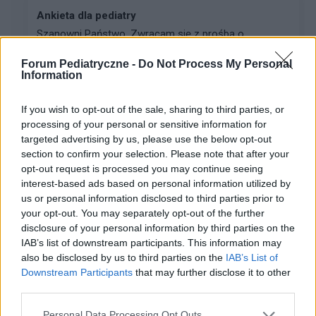
Ankieta dla pediatry
Szanowni Państwo, Zwracam się z prośbą o
wypełnienie ankiety dla lekarzy pediatrów. Jej celem
Forum Pediatryczne -
Do Not Process My Personal
jest poznanie aktualnych potrzeb edukacyjnych
Information
pediatrów, obszarów niepewności w codziennej
praktyce kl...
If you wish to opt-out of the sale, sharing to third parties, or
processing of your personal or sensitive information for
targeted advertising by us, please use the below opt-out
ewa k.
section to confirm your selection. Please note that after your
Forum:
Choroby dziecięce
opt-out request is processed you may continue seeing
interest-based ads based on personal information utilized by
us or personal information disclosed to third parties prior to
Po usunięciu trzeciego migdałka
your opt-out. You may separately opt-out of the further
disclosure of your personal information by third parties on the
Dzień dobry, szukam po forach i fejsbuku pomocy bo
IAB’s list of downstream participants. This information may
2 tygodnie temu mojej 5-letniej córeczce usuwali
also be disclosed by us to third parties on the
IAB’s List of
trzeci migdałek ze znieczuleniem ogólnym. Po operacji
Downstream Participants
that may further disclose it to other
wymiotowała bo połykała krew, męczy się bo d...
third parties.
Personal Data Processing Opt Outs