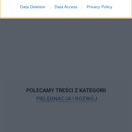
Data Deletion
Data Access
Privacy Policy
POLECAMY TREŚCI Z KATEGORII
PIELĘGNACJA I ROZWÓJ