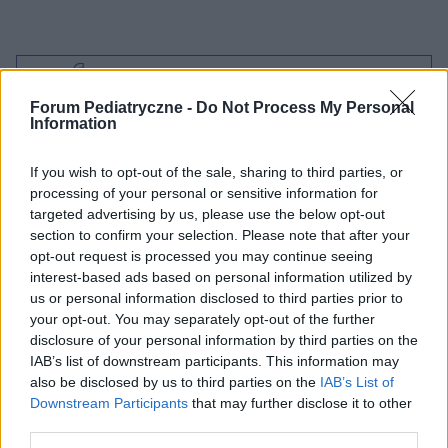
Dobry tekst? Udostępnij go na Facebooku?
Forum Pediatryczne -
Do Not Process My Personal
Information
Chcesz być na bieżąco? Obserwuj nas
G
o
o
g
l
e
na
News
If you wish to opt-out of the sale, sharing to third parties, or
processing of your personal or sensitive information for
POWIĄZANE
targeted advertising by us, please use the below opt-out
section to confirm your selection. Please note that after your
Tematy
Pielęgnacja włosów
Włosy niemowlęcia
opt-out request is processed you may continue seeing
interest-based ads based on personal information utilized by
us or personal information disclosed to third parties prior to
your opt-out. You may separately opt-out of the further
Treści i materiały zawarte w tym serwisie mają charakter
disclosure of your personal information by third parties on the
edukacyjno-informacyjny. Wydawca i redakcja serwisu nie ponosi
IAB’s list of downstream participants. This information may
odpowiedzialności za efekty ich zastosowania. Przed
also be disclosed by us to third parties on the
IAB’s List of
zastosowaniem porad i wskazówek zawartych w serwisie, należy
Downstream Participants
that may further disclose it to other
bezwzględnie skonsultować się z lekarzem.
third parties.