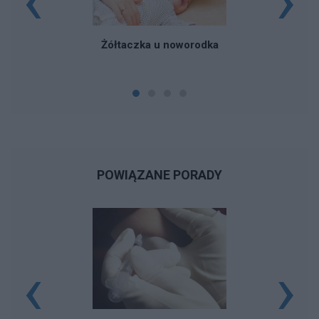
Żółtaczka u noworodka
POWIĄZANE PORADY
‹
›
W