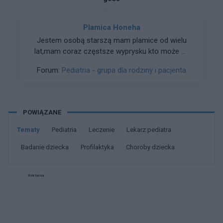
Plamica Honeha
Jestem osobą starszą mam plamice od wielu
lat,mam coraz częstsze wyprysku kto może mi
pomóc. Nogi są całe czerwone, występują
Forum:
Pediatria - grupa dla rodziny i pacjenta
prawie codziennie i bolą.
POWIĄZANE
Tematy
pediatria
leczenie
lekarz pediatra
badanie dziecka
profilaktyka
choroby dziecka
Reklama: