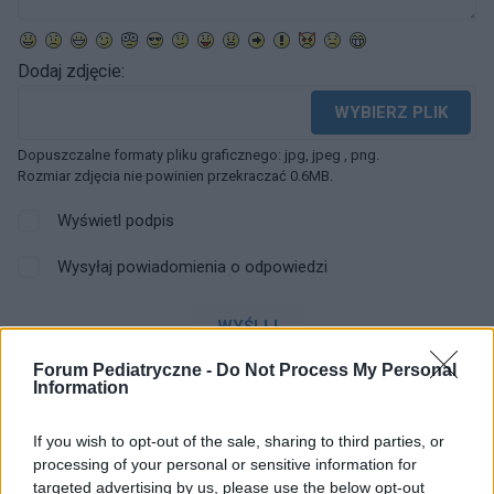
Dodaj zdjęcie:
WYBIERZ PLIK
Dopuszczalne formaty pliku graficznego: jpg, jpeg , png.
Rozmiar zdjęcia nie powinien przekraczać 0.6MB.
Wyświetl podpis
Wysyłaj powiadomienia o odpowiedzi
WYŚLIJ
Forum Pediatryczne -
Do Not Process My Personal
Information
1
2
3
4
If you wish to opt-out of the sale, sharing to third parties, or
processing of your personal or sensitive information for
targeted advertising by us, please use the below opt-out