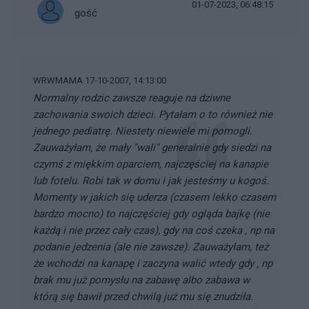
01-07-2023, 06:48:15
gość
WRWMAMA 17-10-2007, 14:13:00
Normalny rodzic zawsze reaguje na dziwne
zachowania swoich dzieci. Pytałam o to również nie
jednego pediatrę. Niestety niewiele mi pomogli.
Zauważyłam, że mały "wali" generalnie gdy siedzi na
czymś z miękkim oparciem, najczęściej na kanapie
lub fotelu. Robi tak w domu i jak jesteśmy u kogoś.
Momenty w jakich się uderza (czasem lekko czasem
bardzo mocno) to najczęściej gdy ogląda bajkę (nie
każdą i nie przez cały czas), gdy na coś czeka , np na
podanie jedzenia (ale nie zawsze). Zauważyłam, też
że wchodzi na kanapę i zaczyna walić wtedy gdy , np
brak mu już pomysłu na zabawę albo zabawa w
którą się bawił przed chwilą już mu się znudziła.