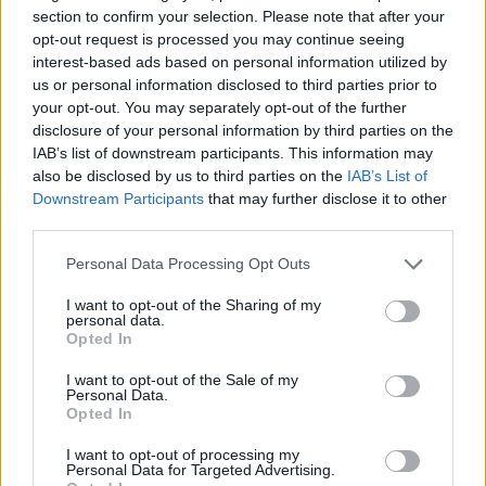
section to confirm your selection. Please note that after your
ZOBACZ INNE DYSKUSJE
opt-out request is processed you may continue seeing
interest-based ads based on personal information utilized by
us or personal information disclosed to third parties prior to
your opt-out. You may separately opt-out of the further
disclosure of your personal information by third parties on the
IAB’s list of downstream participants. This information may
gość
also be disclosed by us to third parties on the
IAB’s List of
Downstream Participants
that may further disclose it to other
produkty do higieny uszu
third parties.
Znacie jakieś dobre produkty do higieny uszu
Personal Data Processing Opt Outs
które można stosować u roczniaka??Moja
pociecha ma problem z tym że co jakiś czas
I want to opt-out of the Sharing of my
Forum:
Pediatria - grupa dla rodziny i pacjenta
zatyka mu uszy woskowiną, wiadoo ze u takiego
personal data.
Opted In
maluszka cięzko z cierpliwoscią przy
czyszczeniu uszu
I want to opt-out of the Sale of my
Personal Data.
Opted In
gość
I want to opt-out of processing my
Personal Data for Targeted Advertising.