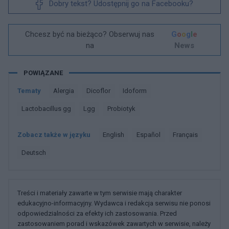
Dobry tekst? Udostępnij go na Facebooku?
Chcesz być na bieżąco? Obserwuj nas
G
o
o
g
l
e
na
News
POWIĄZANE
Tematy
Alergia
Dicoflor
Idoform
Lactobacillus gg
Lgg
Probiotyk
Zobacz także w języku
english
español
français
deutsch
Treści i materiały zawarte w tym serwisie mają charakter
edukacyjno-informacyjny. Wydawca i redakcja serwisu nie ponosi
odpowiedzialności za efekty ich zastosowania. Przed
zastosowaniem porad i wskazówek zawartych w serwisie, należy