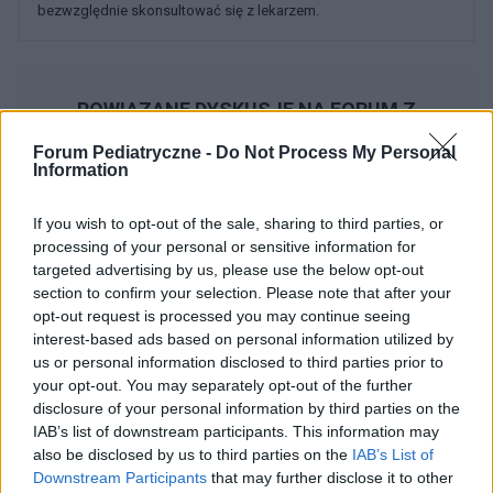
bezwzględnie skonsultować się z lekarzem.
POWIĄZANE DYSKUSJE NA FORUM Z
KATEGORII
ALERGIE
Forum Pediatryczne -
Do Not Process My Personal
Information
ewa k.
If you wish to opt-out of the sale, sharing to third parties, or
Forum:
Choroby dziecięce
processing of your personal or sensitive information for
targeted advertising by us, please use the below opt-out
section to confirm your selection. Please note that after your
Po usunięciu trzeciego migdałka
opt-out request is processed you may continue seeing
Dzień dobry, szukam po forach i fejsbuku pomocy bo
interest-based ads based on personal information utilized by
2 tygodnie temu mojej 5-letniej córeczce usuwali
us or personal information disclosed to third parties prior to
trzeci migdałek ze znieczuleniem ogólnym. Po operacji
your opt-out. You may separately opt-out of the further
wymiotowała bo połykała krew, męczy się bo d...
disclosure of your personal information by third parties on the
IAB’s list of downstream participants. This information may
also be disclosed by us to third parties on the
IAB’s List of
Downstream Participants
that may further disclose it to other
gość