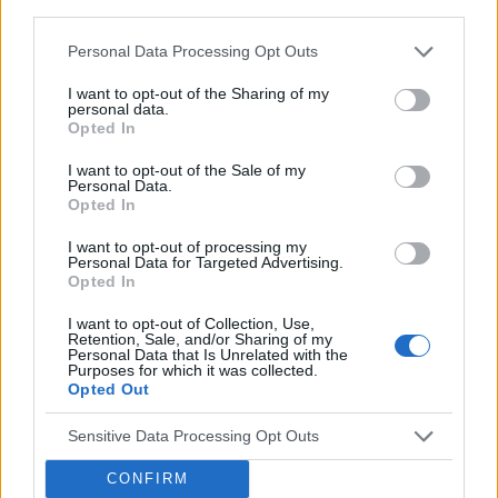
third parties.
Forum:
Choroby dziecięce
Personal Data Processing Opt Outs
Ból brzucha ciągły u 6-latki
I want to opt-out of the Sharing of my
personal data.
Dzień dobry Córka od ponad roku skarży się na ból
Opted In
brzucha. Dwukrotnie w odstępie 10 m-cy miała USG,
które nic nie wykazało. W 08.2023 wyszła obniżona
I want to opt-out of the Sale of my
Personal Data.
hemoglobina. Od września bierze żelazo Ferum, wi...
Opted In
I want to opt-out of processing my
Personal Data for Targeted Advertising.
gość
Opted In
Forum:
Żywienie dzieci
I want to opt-out of Collection, Use,
Retention, Sale, and/or Sharing of my
Personal Data that Is Unrelated with the
Purposes for which it was collected.
Owłosienie u dziecka 4-
Opted Out
letniego(dziewczynka)hypertrychoza :(
Nasza córcia miesiąc temu skończyła 4 latka jest
Sensitive Data Processing Opt Outs
pokryta meszkiem na plecach, ręcach, nogach włoski
miała os urodzenia ale króciótkie a teraz niektóre mają
CONFIRM