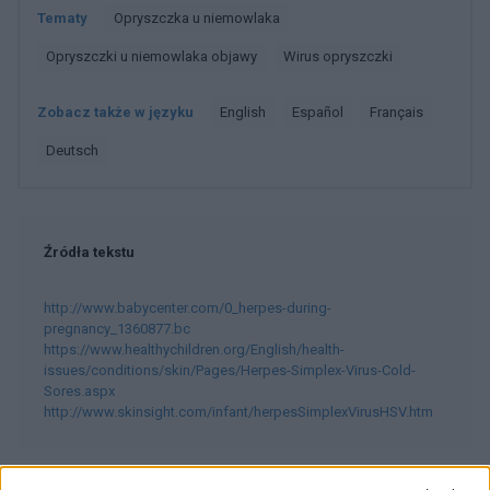
Tematy
Opryszczka u niemowlaka
Opryszczki u niemowlaka objawy
Wirus opryszczki
Zobacz także w języku
english
español
français
deutsch
Źródła tekstu
http://www.babycenter.com/0_herpes-during-
pregnancy_1360877.bc
https://www.healthychildren.org/English/health-
issues/conditions/skin/Pages/Herpes-Simplex-Virus-Cold-
Sores.aspx
http://www.skinsight.com/infant/herpesSimplexVirusHSV.htm