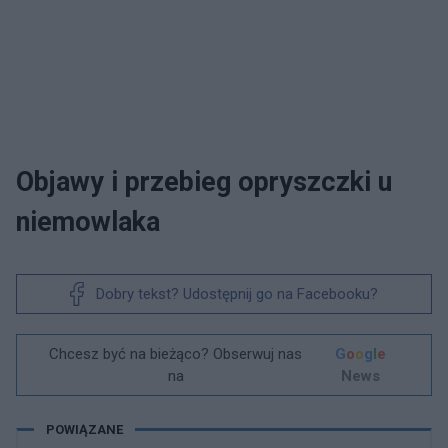
Objawy i przebieg opryszczki u
niemowlaka
Dobry tekst? Udostępnij go na Facebooku?
Chcesz być na bieżąco? Obserwuj nas
G
o
o
g
l
e
na
News
POWIĄZANE