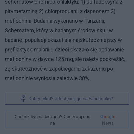
schematów chemioprofilaktyki: 1) sulfadoksyna z
pirymetaminą 2) chlorproguanil z dapsonem 3)
meflochina. Badania wykonano w Tanzanii.
Schematem, który w badanym środowisku i w
badanej populacji okazał się najskuteczniejszy w
profilaktyce malarii u dzieci okazało się podawanie
meflochiny w dawce 125 mg, ale należy podkreślić,
żę skuteczność w zapobieganiu zakażeniu po
meflochinie wyniosła zaledwie 38%.
Dobry tekst? Udostępnij go na Facebooku?
Chcesz być na bieżąco? Obserwuj nas
G
o
o
g
l
e
na
News