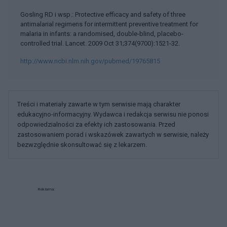
Gosling RD i wsp.: Protective efficacy and safety of three
antimalarial regimens for intermittent preventive treatment for
malaria in infants: a randomised, double-blind, placebo-
controlled trial. Lancet. 2009 Oct 31;374(9700):1521-32.
http://www.ncbi.nlm.nih.gov/pubmed/19765815
Treści i materiały zawarte w tym serwisie mają charakter
edukacyjno-informacyjny. Wydawca i redakcja serwisu nie ponosi
odpowiedzialności za efekty ich zastosowania. Przed
zastosowaniem porad i wskazówek zawartych w serwisie, należy
bezwzględnie skonsultować się z lekarzem.
Reklama: