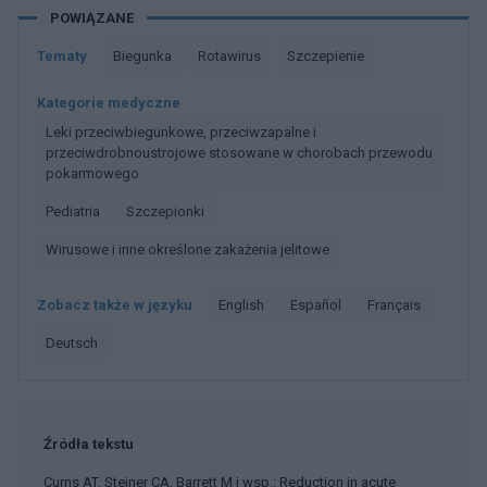
POWIĄZANE
Tematy
Biegunka
Rotawirus
Szczepienie
Kategorie medyczne
Leki przeciwbiegunkowe, przeciwzapalne i
przeciwdrobnoustrojowe stosowane w chorobach przewodu
pokarmowego
Pediatria
Szczepionki
Wirusowe i inne określone zakażenia jelitowe
Zobacz także w języku
english
español
français
deutsch
Źródła tekstu
Curns AT, Steiner CA, Barrett M i wsp.: Reduction in acute