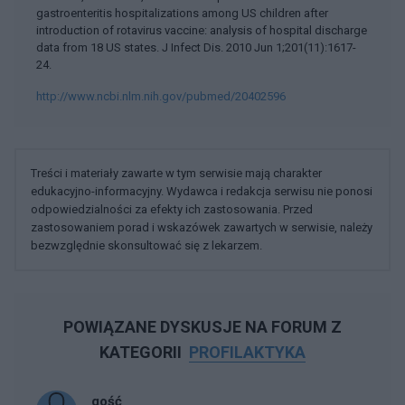
gastroenteritis hospitalizations among US children after
introduction of rotavirus vaccine: analysis of hospital discharge
data from 18 US states. J Infect Dis. 2010 Jun 1;201(11):1617-
24.
http://www.ncbi.nlm.nih.gov/pubmed/20402596
Treści i materiały zawarte w tym serwisie mają charakter
edukacyjno-informacyjny. Wydawca i redakcja serwisu nie ponosi
odpowiedzialności za efekty ich zastosowania. Przed
zastosowaniem porad i wskazówek zawartych w serwisie, należy
bezwzględnie skonsultować się z lekarzem.
POWIĄZANE DYSKUSJE NA FORUM Z
KATEGORII
PROFILAKTYKA
gość