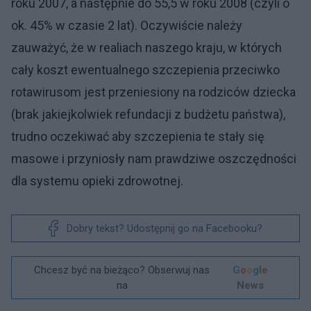
roku 2007, a następnie do 55,5 w roku 2008 (czyli o
ok. 45% w czasie 2 lat). Oczywiście należy
zauważyć, że w realiach naszego kraju, w których
cały koszt ewentualnego szczepienia przeciwko
rotawirusom jest przeniesiony na rodziców dziecka
(brak jakiejkolwiek refundacji z budżetu państwa),
trudno oczekiwać aby szczepienia te stały się
masowe i przyniosły nam prawdziwe oszczędności
dla systemu opieki zdrowotnej.
Dobry tekst? Udostępnij go na Facebooku?
Chcesz być na bieżąco? Obserwuj nas
G
o
o
g
l
e
na
News