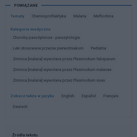
POWIĄZANE
Tematy
Chemioprofilaktyka
Malaria
Meflochina
Kategorie medyczne
Choroby pasożytnicze - parazytologia
Leki stosowane przeciw pierwotniakom
Pediatria
Zimnica [malaria] wywołana przez Plasmodium falciparum
Zimnica [malaria] wywołana przez Plasmodium malariae
Zimnica [malaria] wywołana przez Plasmodium vivax
Zobacz także w języku
english
español
français
deutsch
Źródła tekstu