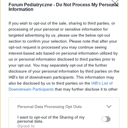
Forum Pediatryczne -
Do Not Process My Personal
edukacyjno-informacyjny. Wydawca i redakcja serwisu nie ponosi
Information
odpowiedzialności za efekty ich zastosowania. Przed
zastosowaniem porad i wskazówek zawartych w serwisie, należy
bezwzględnie skonsultować się z lekarzem.
If you wish to opt-out of the sale, sharing to third parties, or
processing of your personal or sensitive information for
targeted advertising by us, please use the below opt-out
section to confirm your selection. Please note that after your
opt-out request is processed you may continue seeing
POWIĄZANE DYSKUSJE NA FORUM Z
interest-based ads based on personal information utilized by
KATEGORII
ŻYWIENIE
us or personal information disclosed to third parties prior to
your opt-out. You may separately opt-out of the further
disclosure of your personal information by third parties on the
gość
IAB’s list of downstream participants. This information may
Forum:
Żywienie dzieci
also be disclosed by us to third parties on the
IAB’s List of
Downstream Participants
that may further disclose it to other
third parties.
Owłosienie u dziecka 4-
letniego(dziewczynka)hypertrychoza :(
Personal Data Processing Opt Outs
Nasza córcia miesiąc temu skończyła 4 latka jest
I want to opt-out of the Sharing of my
pokryta meszkiem na plecach, ręcach, nogach włoski
personal data.
miała os urodzenia ale króciótkie a teraz niektóre mają
Opted In