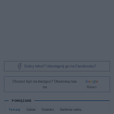
Dobry tekst? Udostępnij go na Facebooku?
Chcesz być na bieżąco? Obserwuj nas
G
o
o
g
l
e
na
News
POWIĄZANE
Tematy
Cukier
Dziecko
Nadmiar cukru