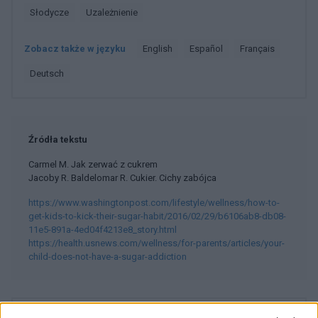
Słodycze
Uzależnienie
Zobacz także w języku
english
español
français
deutsch
Źródła tekstu
Carmel M. Jak zerwać z cukrem
Jacoby R. Baldelomar R. Cukier. Cichy zabójca
https://www.washingtonpost.com/lifestyle/wellness/how-to-
get-kids-to-kick-their-sugar-habit/2016/02/29/b6106ab8-db08-
11e5-891a-4ed04f4213e8_story.html
https://health.usnews.com/wellness/for-parents/articles/your-
child-does-not-have-a-sugar-addiction
Treści i materiały zawarte w tym serwisie mają charakter