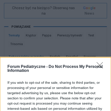
Chcesz być na bieżąco? Obserwuj nas
G
o
o
g
l
e
na
News
POWIĄZANE
Tematy
Kryptor
Pappa
Pierwszy trymestr
Test
Trisomia
Zobacz także w języku
english
español
français
deutsch
Forum Pediatryczne -
Do Not Process My Personal
Information
If you wish to opt-out of the sale, sharing to third parties, or
processing of your personal or sensitive information for
Źródła tekstu
targeted advertising by us, please use the below opt-out
section to confirm your selection. Please note that after your
https://fetalmedicine.org/
opt-out request is processed you may continue seeing
http://www.genetyka.hg.pl/test_PAPPA.htm
interest-based ads based on personal information utilized by
https://labtestsonline.org/understanding/analytes/first-