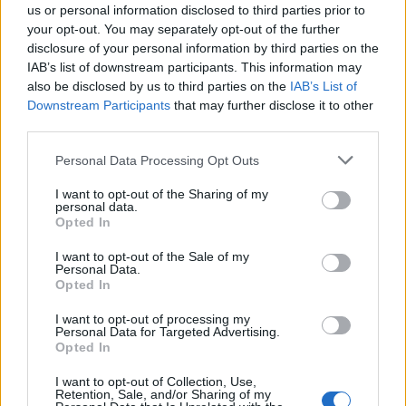
us or personal information disclosed to third parties prior to
trimester-screening/tab/test/
your opt-out. You may separately opt-out of the further
https://mamaginekolog.pl/badania-prenatalne-w-i-trymestrze-
disclosure of your personal information by third parties on the
usg-test-papp-a-nipt/
IAB’s list of downstream participants. This information may
http://badaniaprenatalne.pl/jak-zrozumiec-wyniki-obliczonego-
ryzyka-dla-trisomii-21/
also be disclosed by us to third parties on the
IAB’s List of
Downstream Participants
that may further disclose it to other
third parties.
Personal Data Processing Opt Outs
Treści i materiały zawarte w tym serwisie mają charakter
edukacyjno-informacyjny. Wydawca i redakcja serwisu nie ponosi
I want to opt-out of the Sharing of my
odpowiedzialności za efekty ich zastosowania. Przed
personal data.
zastosowaniem porad i wskazówek zawartych w serwisie, należy
Opted In
bezwzględnie skonsultować się z lekarzem.
I want to opt-out of the Sale of my
Personal Data.
Opted In
Reklama:
I want to opt-out of processing my
Personal Data for Targeted Advertising.
Opted In
I want to opt-out of Collection, Use,
Retention, Sale, and/or Sharing of my