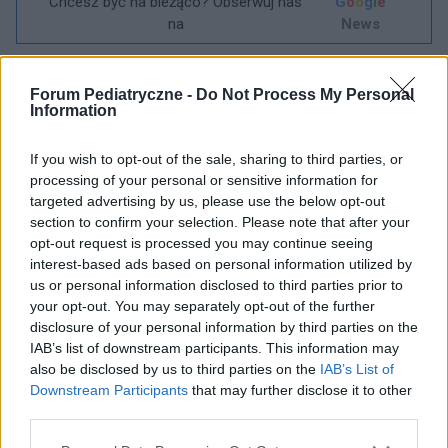
Chcesz być na bieżąco? Obserwuj nas
G
o
o
g
l
e
na
News
POWIĄZANE
Forum Pediatryczne -
Do Not Process My Personal
Information
Tematy
Ból głowy u dziecka
Migrena u dzieci
If you wish to opt-out of the sale, sharing to third parties, or
Zobacz także w języku
english
español
français
processing of your personal or sensitive information for
deutsch
targeted advertising by us, please use the below opt-out
section to confirm your selection. Please note that after your
opt-out request is processed you may continue seeing
interest-based ads based on personal information utilized by
Treści i materiały zawarte w tym serwisie mają charakter
us or personal information disclosed to third parties prior to
edukacyjno-informacyjny. Wydawca i redakcja serwisu nie ponosi
your opt-out. You may separately opt-out of the further
odpowiedzialności za efekty ich zastosowania. Przed
disclosure of your personal information by third parties on the
zastosowaniem porad i wskazówek zawartych w serwisie, należy
IAB’s list of downstream participants. This information may
bezwzględnie skonsultować się z lekarzem.
also be disclosed by us to third parties on the
IAB’s List of
Downstream Participants
that may further disclose it to other
third parties.
Reklama: