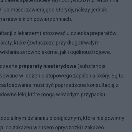
i zawierające Eucerynę) i odżywczo (np. witamina
 lub maści zawierające sterydy, należy jednak
na niewielkich powierzchniach.
ltacji z lekarzem) stosować u dziecka preparatów
araty, które (zwłaszcza przy długotrwałym
kłania zarówno skórne, jak i ogólnoustrojowe.
woczesne
preparaty niesterydowe
(substancja
osowane w leczeniu atopowego zapalenia skóry. Są to
h zastosowanie musi być poprzedzone konsultacją z
 cudowne leki, które mogą w każdym przypadku
rdzo silnym działaniu biologicznym, które nie powinny
p. do zakażeń wirusem opryszczki i zakażeń