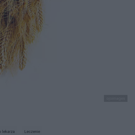
ojoimages
o lekarza
Leczenie