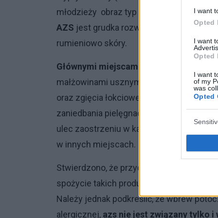
I want t
młodzieży obraz typ świerzbiączkowy sp
Opted 
AZS
jest grudka rozwijająca się w kierun
I want 
rumieniowo skóry.
Advertis
Opted 
Głównymi miejscami lokalizacji
są: poli
I want t
małżowinami usznymi oraz przy przyczepie
of my P
was col
Opted 
oraz zgięcia łokciowe i kolanowe. Zmiany 
zaniedbania pielęgnacyjne mogą prowadz
Sensiti
ulec zaostrzeniu w każdym wieku dziecka,
w innych miejscach.
Stwierdzono, że przyczyną
nasilenia zm
spożycie takich produktów jak: soja, kons
Należy jednak podkreślić, że wbrew poto
alergicznej,
azs nie jest związany tylko 