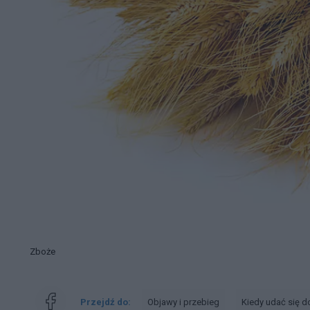
Zboże
Przejdź do:
Objawy i przebieg
Kiedy udać się d