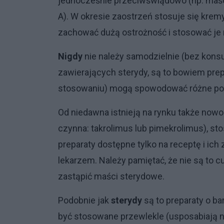
jednocześnie przeciwświądowo (np. maśc
A). W okresie zaostrzeń stosuje się kremy
zachować dużą ostrożność i stosować je 
Nigdy
nie należy samodzielnie (bez konsu
zawierających sterydy, są to bowiem prep
stosowaniu) mogą spowodować różne powi
Od niedawna istnieją na rynku także no
czynna: takrolimus lub pimekrolimus), st
preparaty dostępne tylko na receptę i ic
lekarzem. Należy pamiętać, że nie są to
zastąpić maści sterydowe.
Podobnie jak
sterydy
są to preparaty o ba
być stosowane przewlekle (usposabiają n