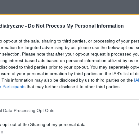
pokarmowej
iatryczne -
Do Not Process My Personal Information
 reakcje skórne
występujące w okresie od kilku
to opt-out of the sale, sharing to third parties, or processing of your per
em pokarmowym. Rozpoznanie jest łatwe, gdyż
formation for targeted advertising by us, please use the below opt-out s
r selection. Please note that after your opt-out request is processed y
m pokarmem a wystąpieniem objawów.
eing interest-based ads based on personal information utilized by us or
disclosed to third parties prior to your opt-out. You may separately opt-
a przez jaja, mleko, orzechy ziemne i laskowe, a u
losure of your personal information by third parties on the IAB’s list of
. This information may also be disclosed by us to third parties on the
IA
 zapalenie skóry (azs)
jest schorzeniem o
Participants
that may further disclose it to other third parties.
eń i remisji.
natychmiastowego (IgE-zależna) może odgrywać
l Data Processing Opt Outs
sku atopowego, natomiast wiele późniejszych cech
o opt-out of the Sharing of my personal data.
óźnionej. Rozróżnia się 3 typy azs: typ
In
), typ liszajcowaty ujawniający się u dzieci i