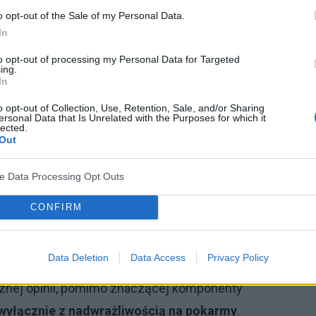
o opt-out of the Sale of my Personal Data.
otykany tylko u dorosłych. Pierwotnym wykwitem
In
ku licznych pęcherzyków na tle zmienionej
to opt-out of processing my Personal Data for Targeted
ing.
In
czki (z wyjątkiem skóry wokół ust), okolica za
o opt-out of Collection, Use, Retention, Sale, and/or Sharing
 płatka uszu (bardzo typowa lokalizacja u dzieci)
ersonal Data that Is Unrelated with the Purposes for which it
lected.
Out
mogą też mieć charakter uogólniony. Silny świąd i
ić do nadkażeń bakteryjnych. Wyprysk atopowy może
ve Data Processing Opt Outs
 a zmiany zajmują duże obszary na tułowiu, twarzy i
CONFIRM
ian skórnych
są najczęściej błędy dietetyczne i
Data Deletion
Data Access
Privacy Policy
erwanty, owoce cytrusowe, warzywa, jaja i zboża.
cznej opinii, pomimo znaczącej komponenty
i wyłącznie z nadwrażliwością na pokarmy
.