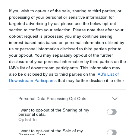
If you wish to opt-out of the sale, sharing to third parties, or
processing of your personal or sensitive information for
POWIĄZANE DYSKUSJE NA FORUM Z
targeted advertising by us, please use the below opt-out
section to confirm your selection. Please note that after your
KATEGORII
ŻYWIENIE
opt-out request is processed you may continue seeing
interest-based ads based on personal information utilized by
gość
us or personal information disclosed to third parties prior to
Forum:
Żywienie dzieci
your opt-out. You may separately opt-out of the further
disclosure of your personal information by third parties on the
IAB’s list of downstream participants. This information may
also be disclosed by us to third parties on the
IAB’s List of
Owłosienie u dziecka 4-
Downstream Participants
that may further disclose it to other
letniego(dziewczynka)hypertrychoza :(
third parties.
Nasza córcia miesiąc temu skończyła 4 latka jest
pokryta meszkiem na plecach, ręcach, nogach włoski
Personal Data Processing Opt Outs
miała os urodzenia ale króciótkie a teraz niektóre mają
I want to opt-out of the Sharing of my
około 1cm długości, dostaliśmy skierowanie ...
personal data.
Opted In
I want to opt-out of the Sale of my
Personal Data.