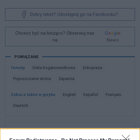
Dobry tekst? Udostępnij go na Facebooku?
Chcesz być na bieżąco? Obserwuj nas
G
o
o
g
l
e
na
News
POWIĄZANE
Tematy
Dieta bogatoresztkowa
Enkopreza
Popuszczanie stolca
Zaparcia
Zobacz także w języku
english
español
français
deutsch
Treści i materiały zawarte w tym serwisie mają charakter
edukacyjno-informacyjny. Wydawca i redakcja serwisu nie ponosi