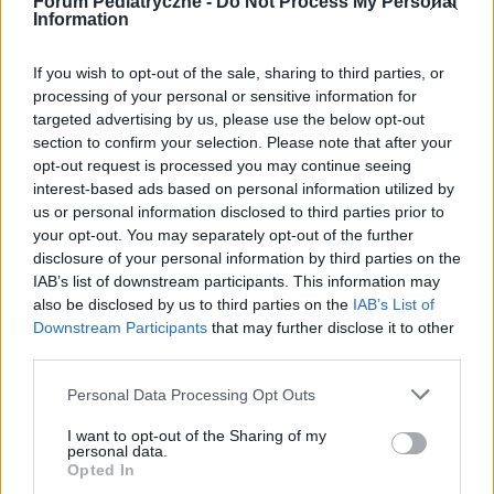
Forum Pediatryczne -
Do Not Process My Personal
odpowiedzialności za efekty ich zastosowania. Przed
Information
zastosowaniem porad i wskazówek zawartych w serwisie, należy
bezwzględnie skonsultować się z lekarzem.
If you wish to opt-out of the sale, sharing to third parties, or
processing of your personal or sensitive information for
targeted advertising by us, please use the below opt-out
section to confirm your selection. Please note that after your
POWIĄZANE DYSKUSJE NA FORUM Z
opt-out request is processed you may continue seeing
KATEGORII
ŻYWIENIE
interest-based ads based on personal information utilized by
us or personal information disclosed to third parties prior to
your opt-out. You may separately opt-out of the further
gość
disclosure of your personal information by third parties on the
Forum:
Żywienie dzieci
IAB’s list of downstream participants. This information may
also be disclosed by us to third parties on the
IAB’s List of
Downstream Participants
that may further disclose it to other
Owłosienie u dziecka 4-
third parties.
letniego(dziewczynka)hypertrychoza :(
Personal Data Processing Opt Outs
Nasza córcia miesiąc temu skończyła 4 latka jest
pokryta meszkiem na plecach, ręcach, nogach włoski
I want to opt-out of the Sharing of my
miała os urodzenia ale króciótkie a teraz niektóre mają
personal data.
około 1cm długości, dostaliśmy skierowanie ...
Opted In