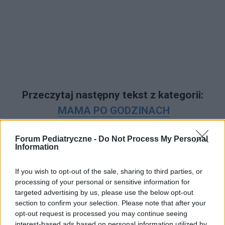
Przeczytaj następny tekst z kategorii:
MAMA PO GODZINACH
Forum Pediatryczne -
Do Not Process My Personal
Information
If you wish to opt-out of the sale, sharing to third parties, or
Brak zabawy i interakcji z
processing of your personal or sensitive information for
targeted advertising by us, please use the below opt-out
rodzicami oraz stosowanie
section to confirm your selection. Please note that after your
opt-out request is processed you may continue seeing
przemocy podważają poczucie
interest-based ads based on personal information utilized by