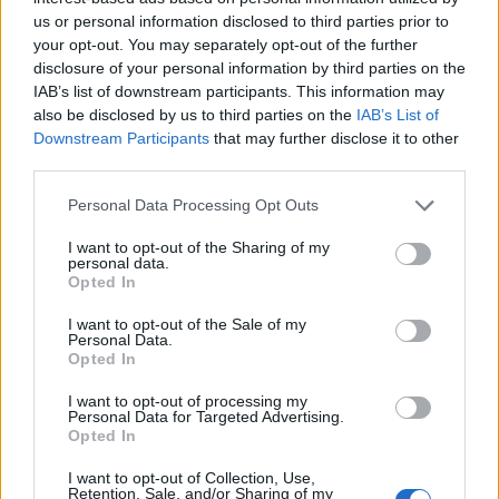
us or personal information disclosed to third parties prior to
własnej wartości i szkodzą
your opt-out. You may separately opt-out of the further
disclosure of your personal information by third parties on the
rozwojowi dzieci
IAB’s list of downstream participants. This information may
also be disclosed by us to third parties on the
IAB’s List of
Mama po godzinach
Downstream Participants
that may further disclose it to other
11-06-2024
,
UNICEF Polska
third parties.
Ten tekst przeczytasz w 3 min.
Personal Data Processing Opt Outs
I want to opt-out of the Sharing of my
personal data.
Opted In
I want to opt-out of the Sale of my
Personal Data.
Opted In
I want to opt-out of processing my
Personal Data for Targeted Advertising.
Opted In
I want to opt-out of Collection, Use,
Retention, Sale, and/or Sharing of my