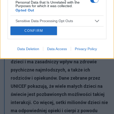
Personal Data that Is Unrelated with the
Purposes for which it was collected.
Opted Out
PantherMedia
Sensitive Data Processing Opt Outs
Dzieci spędzające czas na świeżym powietrzu
CONFIRM
Data Deletion
Data Access
Privacy Policy
Zabawa odgrywa kluczową rolę w rozwoju
dzieci i ma zasadniczy wpływ na zdrowie
psychiczne najmłodszych, a także ich
rodziców i opiekunów. Dane zebrane przez
UNICEF pokazują, że wiele małych dzieci na
świecie jest pozbawionych możliwości takiej
interakcji. Co więcej, setki milionów dzieci nie
ma odpowiedniej opieki i cierpi z powodu