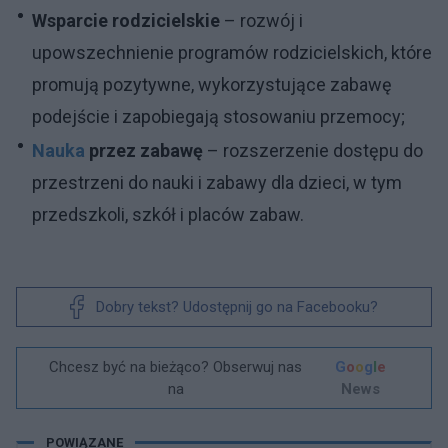
Wsparcie rodzicielskie
– rozwój i
upowszechnienie programów rodzicielskich, które
promują pozytywne, wykorzystujące zabawę
podejście i zapobiegają stosowaniu przemocy;
Nauka
przez zabawę
– rozszerzenie dostępu do
przestrzeni do nauki i zabawy dla dzieci, w tym
przedszkoli, szkół i placów zabaw.
Dobry tekst? Udostępnij go na Facebooku?
Chcesz być na bieżąco? Obserwuj nas
G
o
o
g
l
e
na
News
POWIĄZANE