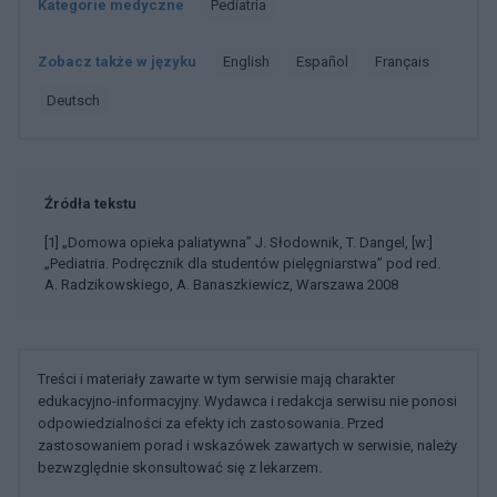
Kategorie medyczne
Pediatria
Zobacz także w języku
english
español
français
deutsch
Źródła tekstu
[1] „Domowa opieka paliatywna” J. Słodownik, T. Dangel, [w:]
„Pediatria. Podręcznik dla studentów pielęgniarstwa” pod red.
A. Radzikowskiego, A. Banaszkiewicz, Warszawa 2008
Treści i materiały zawarte w tym serwisie mają charakter
edukacyjno-informacyjny. Wydawca i redakcja serwisu nie ponosi
odpowiedzialności za efekty ich zastosowania. Przed
zastosowaniem porad i wskazówek zawartych w serwisie, należy
bezwzględnie skonsultować się z lekarzem.