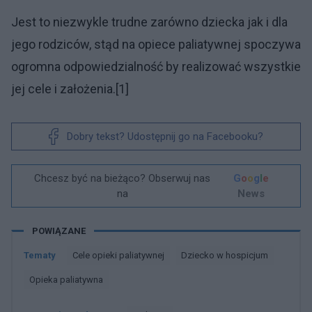
Jest to niezwykle trudne zarówno dziecka jak i dla
jego rodziców, stąd na opiece paliatywnej spoczywa
ogromna odpowiedzialność by realizować wszystkie
jej cele i założenia.[1]
Dobry tekst? Udostępnij go na Facebooku?
Chcesz być na bieżąco? Obserwuj nas
G
o
o
g
l
e
na
News
POWIĄZANE
Tematy
Cele opieki paliatywnej
Dziecko w hospicjum
Opieka paliatywna