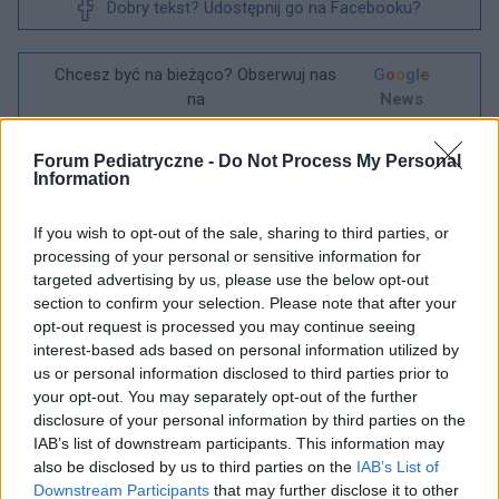
Dobry tekst? Udostępnij go na Facebooku?
Chcesz być na bieżąco? Obserwuj nas
G
o
o
g
l
e
na
News
POWIĄZANE
Forum Pediatryczne -
Do Not Process My Personal
Information
Tematy
Limfocyt
Limfopenia
Morfologia
If you wish to opt-out of the sale, sharing to third parties, or
Obniżenie liczby limfocytów
processing of your personal or sensitive information for
targeted advertising by us, please use the below opt-out
Zobacz także w języku
english
español
français
section to confirm your selection. Please note that after your
opt-out request is processed you may continue seeing
deutsch
interest-based ads based on personal information utilized by
us or personal information disclosed to third parties prior to
your opt-out. You may separately opt-out of the further
disclosure of your personal information by third parties on the
Treści i materiały zawarte w tym serwisie mają charakter
IAB’s list of downstream participants. This information may
edukacyjno-informacyjny. Wydawca i redakcja serwisu nie ponosi
odpowiedzialności za efekty ich zastosowania. Przed
also be disclosed by us to third parties on the
IAB’s List of
zastosowaniem porad i wskazówek zawartych w serwisie, należy
Downstream Participants
that may further disclose it to other