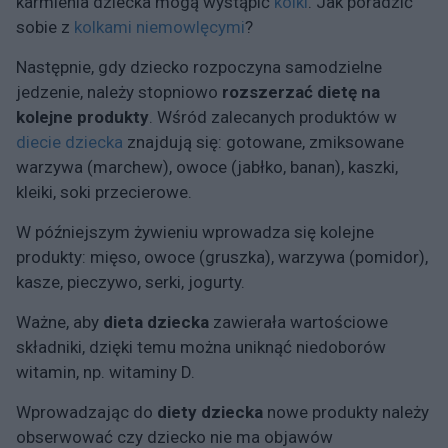
karmienia dziecka mogą wystąpić
kolki
. Jak poradzić
sobie z
kolkami niemowlęcymi
?
Następnie, gdy dziecko rozpoczyna samodzielne
jedzenie, należy stopniowo
rozszerzać dietę na
kolejne produkty
. Wśród zalecanych produktów w
diecie dziecka
znajdują się: gotowane, zmiksowane
warzywa (marchew), owoce (jabłko, banan), kaszki,
kleiki, soki przecierowe.
W późniejszym żywieniu wprowadza się kolejne
produkty: mięso, owoce (gruszka), warzywa (pomidor),
kasze, pieczywo, serki, jogurty.
Ważne, aby
dieta dziecka
zawierała wartościowe
składniki, dzięki temu można uniknąć niedoborów
witamin, np. witaminy D.
Wprowadzając do
diety dziecka
nowe produkty należy
obserwować czy dziecko nie ma objawów