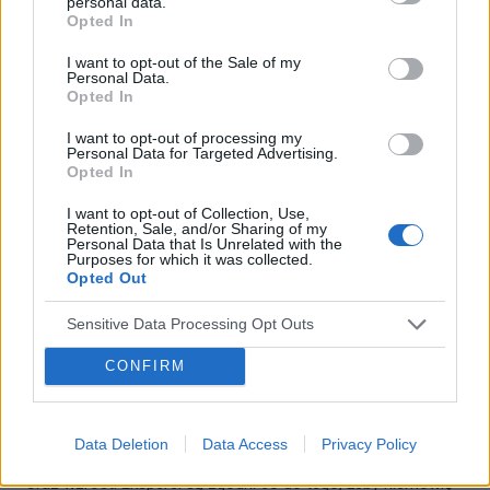
personal data.
kwasów Omega-3, które wpływają na prawidłowe...
Opted In
I want to opt-out of the Sale of my
Personal Data.
Opted In
I want to opt-out of processing my
Personal Data for Targeted Advertising.
Opted In
I want to opt-out of Collection, Use,
Retention, Sale, and/or Sharing of my
Personal Data that Is Unrelated with the
Purposes for which it was collected.
Opted Out
Sensitive Data Processing Opt Outs
ŻYWIENIE
CONFIRM
Żywienie niemowląt: jakie mleko modyfikowane wybrać?
Karmienie piersią niesie za sobą ogromną ilość korzyści.
Data Deletion
Data Access
Privacy Policy
Zapewnia maluchowi właściwy rozwój psychomotoryczny
oraz wzrost. Eksperci są zgodni co do tego, żeby niemowlę