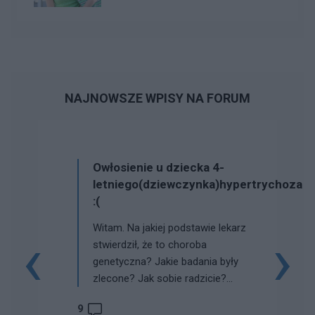
NAJNOWSZE WPISY NA FORUM
Owłosienie u dziecka 4-
rychoza
letniego(dziewczynka)hypertrychoza
:(
Witam. Na jakiej podstawie lekarz
‹
›
stwierdził, że to choroba
genetyczna? Jakie badania były
zlecone? Jak sobie radzicie?
Obawiam się, że moje dziecko też
9
to ma.