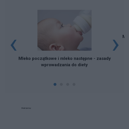
‹
›
Mi
Mleko początkowe i mleko następne - zasady
wprowadzania do diety
Reklama: