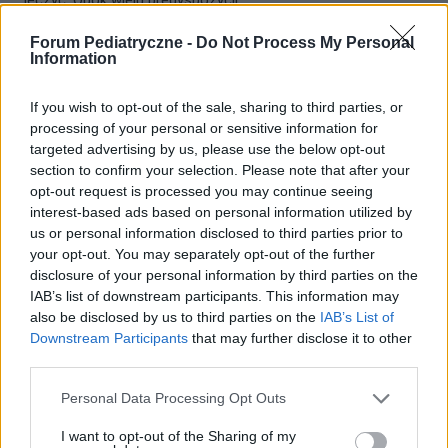
leczyć. Obok wielu predyspozycji...
Forum Pediatryczne -
Do Not Process My Personal
Information
If you wish to opt-out of the sale, sharing to third parties, or
processing of your personal or sensitive information for
targeted advertising by us, please use the below opt-out
section to confirm your selection. Please note that after your
opt-out request is processed you may continue seeing
interest-based ads based on personal information utilized by
us or personal information disclosed to third parties prior to
your opt-out. You may separately opt-out of the further
disclosure of your personal information by third parties on the
IAB’s list of downstream participants. This information may
ŻYWIENIE
also be disclosed by us to third parties on the
IAB’s List of
Downstream Participants
that may further disclose it to other
(O)mega zdrowy posiłek dla dziecka? W jesiennym
third parties.
menu postaw na ryby
Personal Data Processing Opt Outs
Czego nie może zabraknąć w diecie dziecka w okresie
jesienno-zimowym? Ryb, oczywiście! Są one źródłem
I want to opt-out of the Sharing of my
cennych składników odżywczych, a także niezbędnych