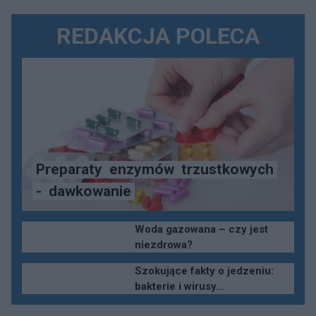
REDAKCJA POLECA
Preparaty
enzymów
trzustkowych
-
dawkowanie
Woda gazowana – czy jest
niezdrowa?
Szokujące fakty o jedzeniu:
bakterie i wirusy...