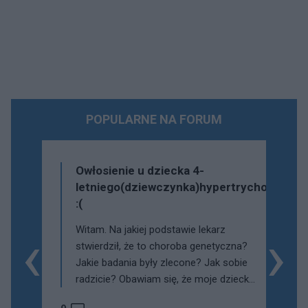
POPULARNE NA FORUM
Owłosienie u dziecka 4-
letniego(dziewczynka)hypertrychoza
:(
‹
›
Witam. Na jakiej podstawie lekarz
stwierdził, że to choroba genetyczna?
Jakie badania były zlecone? Jak sobie
radzicie? Obawiam się, że moje dziecko
też to ma.