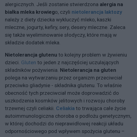
alergicznych. Jeśli zostanie stwierdzona
alergia na
białka mleka krowieg
o, czyli
nietolerancja
laktozy
należy z diety dziecka wykluczyć mleko, kaszki
mleczne, jogurty, kefiry, sery, desery mleczne. Zaleca
się także wyeliminowanie słodyczy, które mają w
składzie dodatek mleka.
Nietolerancja glutenu
to kolejny problem w żywieniu
dzieci.
Gluten
to jeden z najczęściej uczulających
składników pożywienia.
Nietolerancja na gluten
polega na wytwarzaniu przez organizm przeciwciał
przeciwko gliadynie - składnika glutenu. To właśnie
obecność tych przeciwciał może doprowadzić do
uszkodzenia kosmków jelitowych i rozwoju choroby
trzewnej czyli celiakii.
Celiakia
to trwająca całe życie
autoimmunologiczna choroba o podłożu genetycznym,
w której dochodzi do nieprawidłowej reakcji układu
odpornościowego pod wpływem spożycia glutenu –